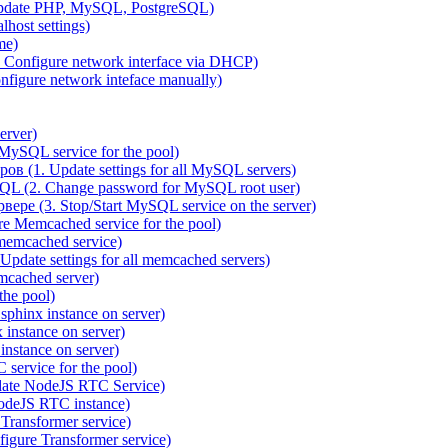
pdate PHP, MySQL, PostgreSQL)
host settings)
me)
 Configure network interface via DHCP)
figure network inteface manually)
erver)
ySQL service for the pool)
 (1. Update settings for all MySQL servers)
QL (2. Change password for MySQL root user)
ре (3. Stop/Start MySQL service on the server)
 Memcached service for the pool)
emcached service)
date settings for all memcached servers)
cached server)
the pool)
sphinx instance on server)
instance on server)
nstance on server)
service for the pool)
date NodeJS RTC Service)
odeJS RTC instance)
ransformer service)
gure Transformer service)