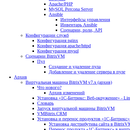
Apache/PHP
MySQL Percona Server
Ansible
Интерфейсы управления
Инвентарь Ansible
Сценарии, роли, API
Конфигурации служб
Конфигурация nginx
Конфигурация apache/httpd
Конфигурация mysql
Сценарии BitrixVM
Пул
Создание и удаление пула
Добавление и удаление сервера в пуле
Архив
Виртуальная машина BitrixVM v7.x (архив)
Что нового?
Архив изменений
Установка «1С-Битрикс: Веб-окружение» - Linu
Словарь
Запуск виртуальной машины BitrixVM
VMBitrix.CRM
Установка и перенос продуктов «1С-Битрикс» 
Установка дистрибутива сайта в BitrixV
Перенос продукта «1C-Битрикс» в вирту