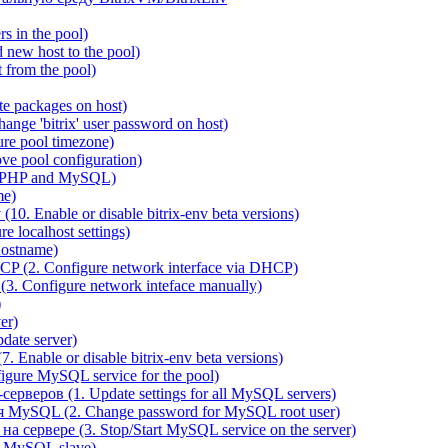
 in the pool)
new host to the pool)
 from the pool)
e packages on host)
ange 'bitrix' user password on host)
re pool timezone)
e pool configuration)
 PHP and MySQL)
me)
0. Enable or disable bitrix-env beta versions)
 localhost settings)
hostname)
P (2. Configure network interface via DHCP)
3. Configure network inteface manually)
)
er)
ate server)
 Enable or disable bitrix-env beta versions)
ure MySQL service for the pool)
веров (1. Update settings for all MySQL servers)
я MySQL (2. Change password for MySQL root user)
сервере (3. Stop/Start MySQL service on the server)
e MySQL slave)