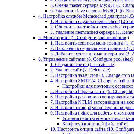
5. Смена master сервера MySQL (5. Chan
6. Удаление slave сервера MySQL (6. Rem
4. Настройка службы Memcached для пула(4.Conf
1. Настройка службы memcached (1.Confi
2. Обновить настройки memcached сервера 
3. Удаление memcached сервера (3. Remo
5. Мониторинг (5. Configure pool monitoring)
1. Настроить сервисы мониторинга (1. Con
2. Выключить сервисы мониторинга (2. Di
3. Добавить хосты для мониторинга (3. Ad
6. Управление сайтами (6. Configure pool sites)
1. Создание сайта (1. Create site)
2. Удалить сайт (2. Delete site)
3. Настройка задач cron (3. Change cron tas
4. Настройка SMTP (4. Change e-mail settin
Настройки для почтовых сервисов
5. Настройка https на сайте (5. Change https
6. Настройка резервного копирования сайт
7. Настройка NTLM-авторизации на всех са
8. Настройка xmppd|smtpd сервисов для сай
9. Настройка nginx для работы с композит
Условия работы композитного кеш
Конфигурационный файл сайта
10. Настроить опции сайта (10. Configure 