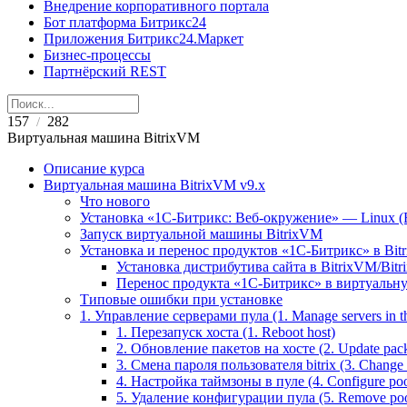
Внедрение корпоративного портала
Бот платформа Битрикс24
Приложения Битрикс24.Маркет
Бизнес-процессы
Партнёрский REST
157
282
/
Виртуальная машина BitrixVM
Описание курса
Виртуальная машина BitrixVM v9.x
Что нового
Установка «1С-Битрикс: Веб-окружение» — Linux (B
Запуск виртуальной машины BitrixVM
Установка и перенос продуктов «1С-Битрикс» в Bit
Установка дистрибутива сайта в BitrixVM/Bitr
Перенос продукта «1C-Битрикс» в виртуальну
Типовые ошибки при установке
1. Управление серверами пула (1. Manage servers in t
1. Перезапуск хоста (1. Reboot host)
2. Обновление пакетов на хосте (2. Update pack
3. Смена пароля пользователя bitrix (3. Change 'b
4. Настройка таймзоны в пуле (4. Configure poo
5. Удаление конфигурации пула (5. Remove pool