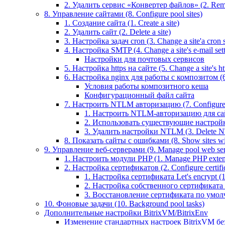
2. Удалить сервис «Конвертер файлов» (2. Remo
8. Управление сайтами (8. Configure pool sites)
1. Создание сайта (1. Create a site)
2. Удалить сайт (2. Delete a site)
3. Настройка задач cron (3. Change a site'a cron s
4. Настройка SMTP (4. Change a site's e-mail sett
Настройки для почтовых сервисов
5. Настройка https на сайте (5. Change a site's htt
6. Настройка nginx для работы с композитом (6.
Условия работы композитного кеша
Конфигурационный файл сайта
7. Настроить NTLM авторизацию (7. Configure 
1. Настроить NTLM-авторизацию для сайта 
2. Использовать существующие настройки 
3. Удалить настройки NTLM (3. Delete N
8. Показать сайты с ошибками (8. Show sites wit
9. Управление веб-серверами (9. Manage pool web ser
1. Настроить модули PHP (1. Manage PHP exten
2. Настройка сертификатов (2. Configure certific
1. Настройка сертификата Let's encrypt (1. 
2. Настройка собственного сертификата (2
3. Восстановление сертификата по умолчани
10. Фоновые задачи (10. Background pool tasks)
Дополнительные настройки BitrixVM/BitrixEnv
Изменение стандартных настроек BitrixVM бе