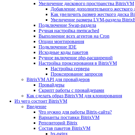
Увеличение дискового пространства BitrixVM
Добавление дополнительного жесткого 
Как увеличить размер жесткого диска Bi
Увеличение размера LVM-раздела Bitrix
Подключение Swap-раздела
Ручная настройка memcached
Выполнение всех агентов на Cron
Опции монтирования
Подключение IDE
Исходные коды пакетов
Ручное включение php-расширений
Настройка проксирования в BitrixVM
Настройка сервера
Проксирование запросов
BitrixVM API для провайдеров
Провайдеры
Скрипт работы с провайдерами
Как сделать образ BitrixVM для клонирования
Из чего состоит BitrixVM
Введение
Что нужно для работы Bitrix-сайта?
Варианты поставки BitrixVM
Репозиторий Bitrix
Состав пакетов BitrixVM
bx-nginx