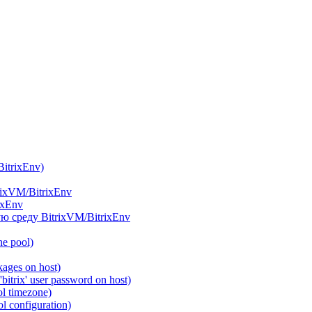
itrixEnv)
rixVM/BitrixEnv
ixEnv
ю среду BitrixVM/BitrixEnv
he pool)
ages on host)
itrix' user password on host)
l timezone)
 configuration)