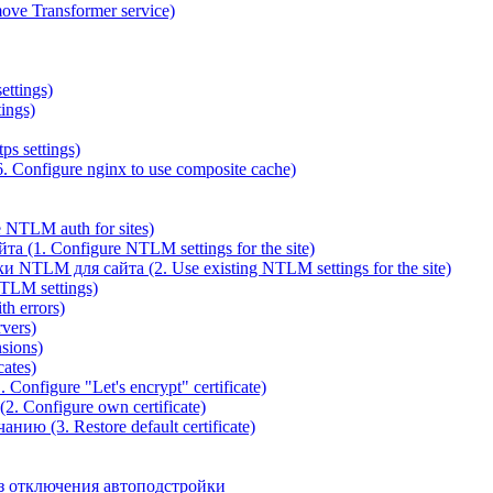
ve Transformer service)
ettings)
ings)
ps settings)
 Configure nginx to use composite cache)
NTLM auth for sites)
(1. Configure NTLM settings for the site)
NTLM для сайта (2. Use existing NTLM settings for the site)
TLM settings)
h errors)
vers)
sions)
ates)
Configure "Let's encrypt" certificate)
. Configure own certificate)
ю (3. Restore default certificate)
з отключения автоподстройки