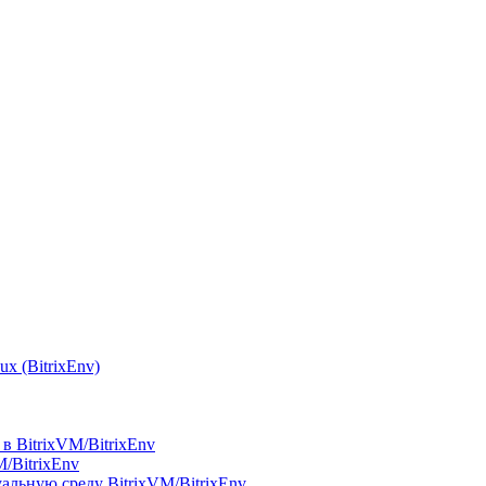
x (BitrixEnv)
в BitrixVM/BitrixEnv
M/BitrixEnv
альную среду BitrixVM/BitrixEnv