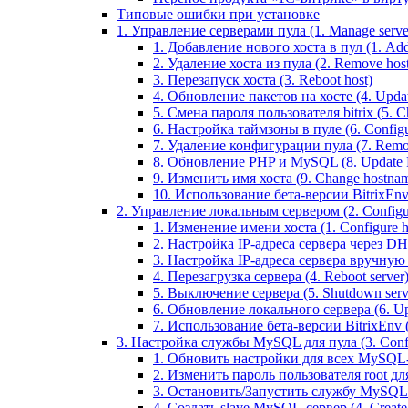
Типовые ошибки при установке
1. Управление серверами пула (1. Manage servers
1. Добавление нового хоста в пул (1. Add 
2. Удаление хоста из пула (2. Remove host
3. Перезапуск хоста (3. Reboot host)
4. Обновление пакетов на хосте (4. Updat
5. Смена пароля пользователя bitrix (5. Ch
6. Настройка таймзоны в пуле (6. Configu
7. Удаление конфигурации пула (7. Remov
8. Обновление PHP и MySQL (8. Update
9. Изменить имя хоста (9. Change hostna
10. Использование бета-версии BitrixEnv (1
2. Управление локальным сервером (2. Configure
1. Изменение имени хоста (1. Configure 
2. Настройка IP-адреса сервера через DHC
3. Настройка IP-адреса сервера вручную (
4. Перезагрузка сервера (4. Reboot server
5. Выключение сервера (5. Shutdown serv
6. Обновление локального сервера (6. Upd
7. Использование бета-версии BitrixEnv (7.
3. Настройка службы MySQL для пула (3. Config
1. Обновить настройки для всех MySQL-сер
2. Изменить пароль пользователя root дл
3. Остановить/Запустить службу MySQL на 
4. Создать slave MySQL-сервер (4. Creat