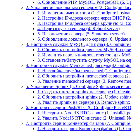
6. Обновление PHP, MySQL, PostgreSQL (6. U
2. Управление локальным сервером (2. Configure local
1. Изменение имени хоста (1. Configure hostna
2. Настройка IP-адреса сервера через DHCP (2.
3. Настройка IP-адреса сервера вручную (3. Con
4. Перезагрузка сервера (4. Reboot server)
5. Выключение сервера (5. Shutdown server)
6. Обновление локального сервера (6. Update s
3. Настройка службы MySQL для пула (3. Configure M
1. Обновить настройки для всех MySQL-серверов
2. Изменить пароль пользователя root для MyS
3. Остановить/Запустить службу MySQL на серве
4. Настройка службы Memcached для пула(4.Configure
1. Настройка службы memcached (1.Configure m
2. Обновить настройки memcached сервера (2. Up
3. Удаление memcached сервера (3. Remove mem
5. Управление Sphinx (5. Configure Sphinx service for 
1. Создать инстанс sphinx на сервере (1. Create 
2. Обновить настройки sphinx (2. Update sphinx 
3. Удалить sphinx на сервере (3. Remove sphinx i
6. Настроить сервис Push/RTC (6. Configure Push/RTC 
1. Настроить NodeJS RTC сервис (1. Install/Up
2. Удалить NodeJS RTC инстанс (2. Uninstall N
7. Настроить сервис Конвертер файлов (7. Configure T
1. Настроить сервис Конвертер файлов (1. Confi