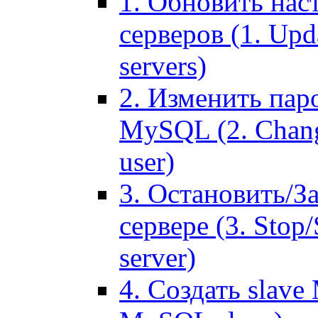
1. Обновить нас
серверов (1. Upd
servers)
2. Изменить паро
MySQL (2. Chang
user)
3. Остановить/З
сервере (3. Stop
server)
4. Создать slave