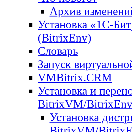
Архив изменени
Установка «1С-Бит
(BitrixEnv)
Словарь
Запуск виртуальн
VMBitrix.CRM
Установка и перен
BitrixVM/BitrixEn
Установка дистр
BitrixVM/Bitrix