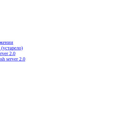
ужении
 (устарело)
rver 2.0
h server 2.0