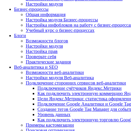
Настройки модуля
Бизнес-процессы
Общая информация
Настройка модуля Бизнес-процессы
Настройка инфоблоков на работу с бизнес-процесс
Учебный курс о бизнес-процессах
Блоги
Возможности блогов
Настройки модуля
Настройка прав
Проверьте себя
Практические задания
Веб-аналитика и SEO
Возможности веб-аналитики
Настройки модуля Веб-аналитика
Подключение сторонних сервисов веб-аналитики
Подключение счётчиков Яндекс.Метрики
Как подключить электронную коммерцию Ян
Цели Яндекс.Метрики: статистика оформленн
Подключение Google Аналитики и Google Tag
Создание тегов Google Tag Manager для собы
Уровень данных
Как подключить электронную торговлю Goog
Примеры кастомизации
Поисковая оптимизация