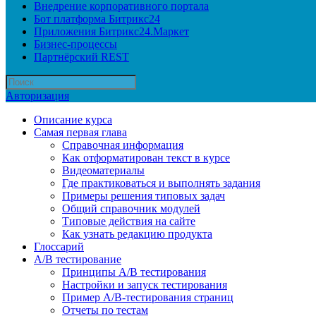
Внедрение корпоративного портала
Бот платформа Битрикс24
Приложения Битрикс24.Маркет
Бизнес-процессы
Партнёрский REST
Авторизация
Описание курса
Самая первая глава
Справочная информация
Как отформатирован текст в курсе
Видеоматериалы
Где практиковаться и выполнять задания
Примеры решения типовых задач
Общий справочник модулей
Типовые действия на сайте
Как узнать редакцию продукта
Глоссарий
A/B тестирование
Принципы A/B тестирования
Настройки и запуск тестирования
Пример A/B-тестирования страниц
Отчеты по тестам