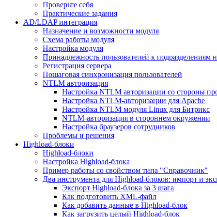
Проверьте себя
Практические задания
AD/LDAP интеграция
Назначение и возможности модуля
Схема работы модуля
Настройка модуля
Принадлежность пользователей к подразделениям 
Регистрация сервера
Пошаговая синхронизация пользователей
NTLM авторизация
Настройка NTLM авторизации со стороны пр
Настройка NTLM-авторизации для Apache
Настройка NTLM модуля Linux для Битрикс
NTLM-авторизация в стороннем окружении
Настройка браузеров сотрудников
Проблемы и решения
Highload-блоки
Highload-блоки
Настройка Highload-блока
Пример работы со свойством типа "Справочник"
Два инструмента для Highload-блоков: импорт и эк
Экспорт Highload-блока за 3 шага
Как подготовить XML-файл
Как добавить данные в Highload-блок
Как загрузить целый Highload-блок