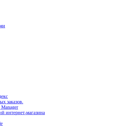
ами
декс
ых заказов.
 Manager
тий интернет-магазина
le