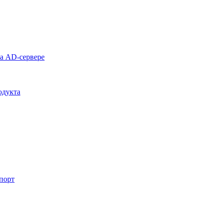
на AD-сервере
одукта
спорт