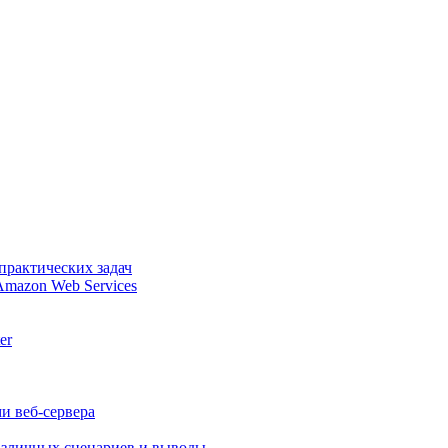
практических задач
Amazon Web Services
er
и веб-сервера
различных сценариев и выводы