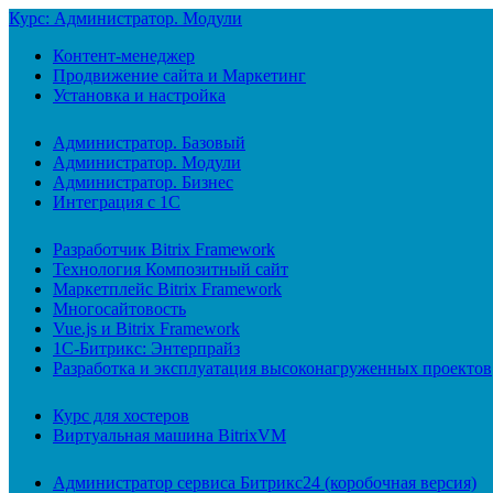
Курс: Администратор. Модули
Контент-менеджер
Продвижение сайта и Маркетинг
Установка и настройка
Администратор. Базовый
Администратор. Модули
Администратор. Бизнес
Интеграция с 1С
Разработчик Bitrix Framework
Технология Композитный сайт
Маркетплейс Bitrix Framework
Многосайтовость
Vue.js и Bitrix Framework
1С-Битрикс: Энтерпрайз
Разработка и эксплуатация высоконагруженных проектов
Курс для хостеров
Виртуальная машина BitrixVM
Администратор сервиса Битрикс24 (коробочная версия)