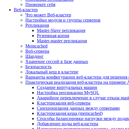
Проверьте себя
Веб-кластер
Что может Веб-кластер
Настройки модуля и группы серверов
Репликация
Master-Slave репликация
Резервная копия
Master-master репликация
Memcached
Веб-сервера
Шардинг
Хранение сессий в базе данных
Безопасность
Локальный кеш в кластере
Варианты конфигурации веб-кластера для решения 
Практическая реализация веб-кластера на примере 
Создание виртуальных машин
Настройка репликации MySQL
Аварийное переключение в случае отказа mast
Кластеризация веб-сервера
Синхронизация данных между серверами
Кластеризация кеша (memcached)
Способы балансировки нагрузки между нодам
Добавление ноды веб-кластера
Нагрузочное тестирование кластера, анализ 