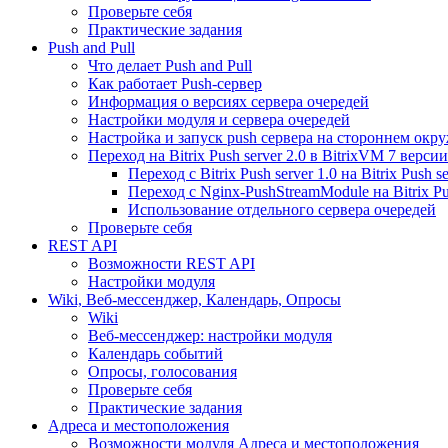
Проверьте себя
Практические задания
Push and Pull
Что делает Push and Pull
Как работает Push-сервер
Информация о версиях сервера очередей
Настройки модуля и сервера очередей
Настройка и запуск push сервера на стороннем окр
Переход на Bitrix Push server 2.0 в BitrixVM 7 версии
Переход с Bitrix Push server 1.0 на Bitrix Push se
Переход с Nginx-PushStreamModule на Bitrix Pus
Использование отдельного сервера очередей
Проверьте себя
REST API
Возможности REST API
Настройки модуля
Wiki, Веб-мессенджер, Календарь, Опросы
Wiki
Веб-мессенджер: настройки модуля
Календарь событий
Опросы, голосования
Проверьте себя
Практические задания
Адреса и местоположения
Возможности модуля Адреса и местоположения