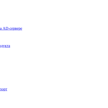
на AD-сервере
одукта
спорт