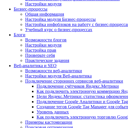
Настройки модуля
Бизнес-процессы
Общая информация
Настройка модуля Бизнес-процессы
Настройка инфоблоков на работу с бизнес-процесс
Учебный курс о бизнес-процессах
Блоги
Возможности блогов
Настройки модуля
Настройка прав
Проверьте себя
Практические задания
Веб-аналитика и SEO
Возможности веб-аналитики
Настройки модуля Веб-аналитика
Подключение сторонних сервисов веб-аналитики
Подключение счётчиков Яндекс.Метрики
Как подключить электронную коммерцию Ян
Цели Яндекс.Метрики: статистика оформленн
Подключение Google Аналитики и Google Tag
Создание тегов Google Tag Manager для собы
Уровень данных
Как подключить электронную торговлю Goog
Примеры кастомизации
Поисковая оптимизация