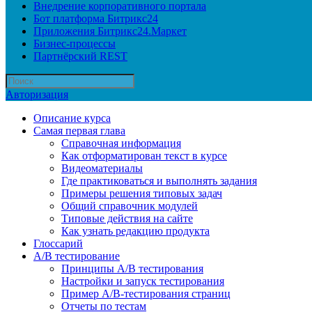
Внедрение корпоративного портала
Бот платформа Битрикс24
Приложения Битрикс24.Маркет
Бизнес-процессы
Партнёрский REST
Авторизация
Описание курса
Самая первая глава
Справочная информация
Как отформатирован текст в курсе
Видеоматериалы
Где практиковаться и выполнять задания
Примеры решения типовых задач
Общий справочник модулей
Типовые действия на сайте
Как узнать редакцию продукта
Глоссарий
A/B тестирование
Принципы A/B тестирования
Настройки и запуск тестирования
Пример A/B-тестирования страниц
Отчеты по тестам