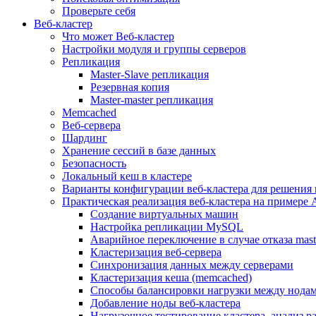
Проверьте себя
Веб-кластер
Что может Веб-кластер
Настройки модуля и группы серверов
Репликация
Master-Slave репликация
Резервная копия
Master-master репликация
Memcached
Веб-сервера
Шардинг
Хранение сессий в базе данных
Безопасность
Локальный кеш в кластере
Варианты конфигурации веб-кластера для решения 
Практическая реализация веб-кластера на примере 
Создание виртуальных машин
Настройка репликации MySQL
Аварийное переключение в случае отказа mast
Кластеризация веб-сервера
Синхронизация данных между серверами
Кластеризация кеша (memcached)
Способы балансировки нагрузки между нодам
Добавление ноды веб-кластера
Нагрузочное тестирование кластера, анализ 