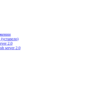
ужении
 (устарело)
rver 2.0
h server 2.0