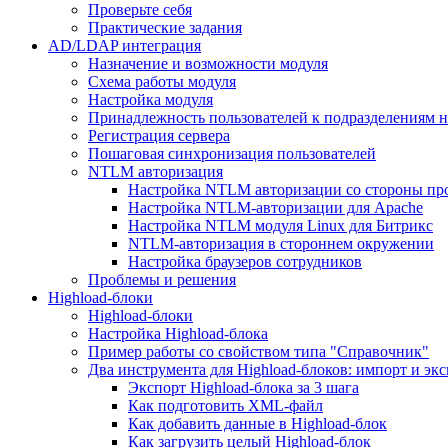
Проверьте себя
Практические задания
AD/LDAP интеграция
Назначение и возможности модуля
Схема работы модуля
Настройка модуля
Принадлежность пользователей к подразделениям 
Регистрация сервера
Пошаговая синхронизация пользователей
NTLM авторизация
Настройка NTLM авторизации со стороны пр
Настройка NTLM-авторизации для Apache
Настройка NTLM модуля Linux для Битрикс
NTLM-авторизация в стороннем окружении
Настройка браузеров сотрудников
Проблемы и решения
Highload-блоки
Highload-блоки
Настройка Highload-блока
Пример работы со свойством типа "Справочник"
Два инструмента для Highload-блоков: импорт и эк
Экспорт Highload-блока за 3 шага
Как подготовить XML-файл
Как добавить данные в Highload-блок
Как загрузить целый Highload-блок