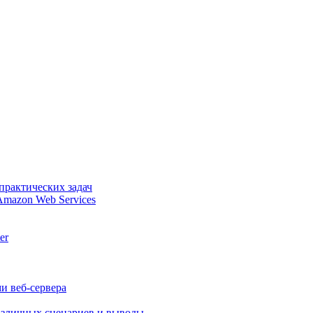
практических задач
Amazon Web Services
er
и веб-сервера
различных сценариев и выводы