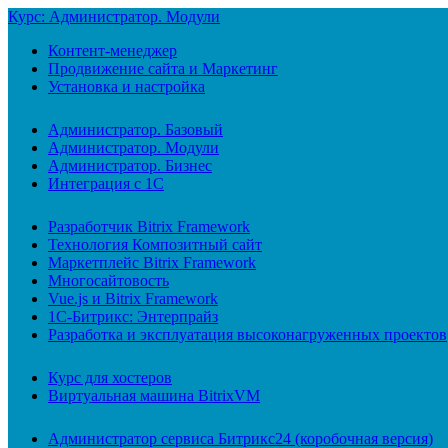
Курс: Администратор. Модули
Контент-менеджер
Продвижение сайта и Маркетинг
Установка и настройка
Администратор. Базовый
Администратор. Модули
Администратор. Бизнес
Интеграция с 1С
Разработчик Bitrix Framework
Технология Композитный сайт
Маркетплейс Bitrix Framework
Многосайтовость
Vue.js и Bitrix Framework
1С-Битрикс: Энтерпрайз
Разработка и эксплуатация высоконагруженных проектов
Курс для хостеров
Виртуальная машина BitrixVM
Администратор сервиса Битрикс24 (коробочная версия)