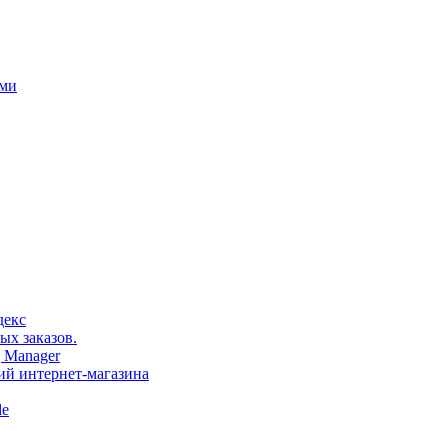
ами
декс
ых заказов.
 Manager
тий интернет-магазина
le