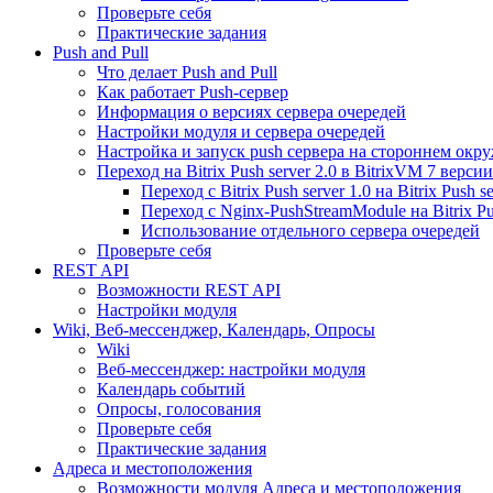
Проверьте себя
Практические задания
Push and Pull
Что делает Push and Pull
Как работает Push-сервер
Информация о версиях сервера очередей
Настройки модуля и сервера очередей
Настройка и запуск push сервера на стороннем окр
Переход на Bitrix Push server 2.0 в BitrixVM 7 версии
Переход с Bitrix Push server 1.0 на Bitrix Push se
Переход с Nginx-PushStreamModule на Bitrix Pus
Использование отдельного сервера очередей
Проверьте себя
REST API
Возможности REST API
Настройки модуля
Wiki, Веб-мессенджер, Календарь, Опросы
Wiki
Веб-мессенджер: настройки модуля
Календарь событий
Опросы, голосования
Проверьте себя
Практические задания
Адреса и местоположения
Возможности модуля Адреса и местоположения