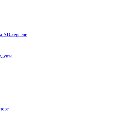
на AD-сервере
одукта
спорт