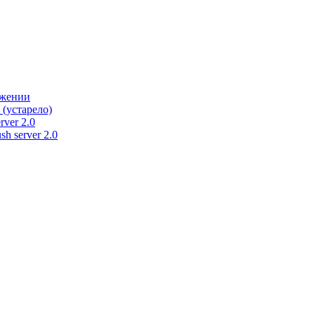
ужении
 (устарело)
rver 2.0
h server 2.0