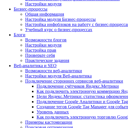
Настройки модуля
Бизнес-процессы
Общая информация
Настройка модуля Бизнес-процессы
Настройка инфоблоков на работу с бизнес-процесс
Учебный курс о бизнес-процессах
Блоги
Возможности блогов
Настройки модуля
Настройка прав
Проверьте себя
Практические задания
Веб-аналитика и SEO
Возможности веб-аналитики
Настройки модуля Веб-аналитика
Подключение сторонних сервисов веб-аналитики
Подключение счётчиков Яндекс.Метрики
Как подключить электронную коммерцию Ян
Цели Яндекс.Метрики: статистика оформленн
Подключение Google Аналитики и Google Tag
Создание тегов Google Tag Manager для собы
Уровень данных
Как подключить электронную торговлю Goog
Примеры кастомизации
Поисковая оптимизация