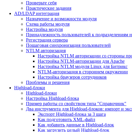
Проверьте себя
Практические задания
AD/LDAP интеграция
Назначение и возможности модуля
Схема работы модуля
Настройка модуля
Принадлежность пользователей к подразделениям 
Регистрация сервера
Пошаговая синхронизация пользователей
NTLM авторизация
Настройка NTLM авторизации со стороны пр
Настройка NTLM-авторизации для Apache
Настройка NTLM модуля Linux для Битрикс
NTLM-авторизация в стороннем окружении
Настройка браузеров сотрудников
Проблемы и решения
Highload-блоки
Highload-блоки
Настройка Highload-блока
Пример работы со свойством типа "Справочник"
Два инструмента для Highload-блоков: импорт и эк
Экспорт Highload-блока за 3 шага
Как подготовить XML-файл
Как добавить данные в Highload-блок
Как загрузить целый Highload-блок