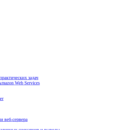
практических задач
Amazon Web Services
er
и веб-сервера
различных сценариев и выводы