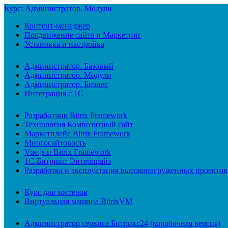
Курс: Администратор. Модули
Контент-менеджер
Продвижение сайта и Маркетинг
Установка и настройка
Администратор. Базовый
Администратор. Модули
Администратор. Бизнес
Интеграция с 1С
Разработчик Bitrix Framework
Технология Композитный сайт
Маркетплейс Bitrix Framework
Многосайтовость
Vue.js и Bitrix Framework
1С-Битрикс: Энтерпрайз
Разработка и эксплуатация высоконагруженных проектов
Курс для хостеров
Виртуальная машина BitrixVM
Администратор сервиса Битрикс24 (коробочная версия)