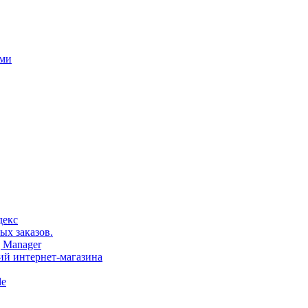
ами
декс
ых заказов.
 Manager
тий интернет-магазина
le