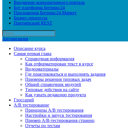
Внедрение корпоративного портала
Бот платформа Битрикс24
Приложения Битрикс24.Маркет
Бизнес-процессы
Партнёрский REST
Авторизация
Описание курса
Самая первая глава
Справочная информация
Как отформатирован текст в курсе
Видеоматериалы
Где практиковаться и выполнять задания
Примеры решения типовых задач
Общий справочник модулей
Типовые действия на сайте
Как узнать редакцию продукта
Глоссарий
A/B тестирование
Принципы A/B тестирования
Настройки и запуск тестирования
Пример A/B-тестирования страниц
Отчеты по тестам