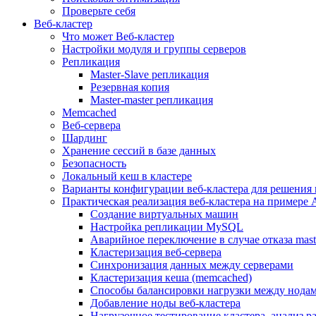
Проверьте себя
Веб-кластер
Что может Веб-кластер
Настройки модуля и группы серверов
Репликация
Master-Slave репликация
Резервная копия
Master-master репликация
Memcached
Веб-сервера
Шардинг
Хранение сессий в базе данных
Безопасность
Локальный кеш в кластере
Варианты конфигурации веб-кластера для решения 
Практическая реализация веб-кластера на примере 
Создание виртуальных машин
Настройка репликации MySQL
Аварийное переключение в случае отказа mast
Кластеризация веб-сервера
Синхронизация данных между серверами
Кластеризация кеша (memcached)
Способы балансировки нагрузки между нодам
Добавление ноды веб-кластера
Нагрузочное тестирование кластера, анализ 