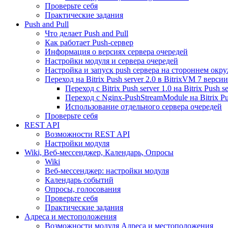
Проверьте себя
Практические задания
Push and Pull
Что делает Push and Pull
Как работает Push-сервер
Информация о версиях сервера очередей
Настройки модуля и сервера очередей
Настройка и запуск push сервера на стороннем окр
Переход на Bitrix Push server 2.0 в BitrixVM 7 версии
Переход с Bitrix Push server 1.0 на Bitrix Push se
Переход с Nginx-PushStreamModule на Bitrix Pus
Использование отдельного сервера очередей
Проверьте себя
REST API
Возможности REST API
Настройки модуля
Wiki, Веб-мессенджер, Календарь, Опросы
Wiki
Веб-мессенджер: настройки модуля
Календарь событий
Опросы, голосования
Проверьте себя
Практические задания
Адреса и местоположения
Возможности модуля Адреса и местоположения