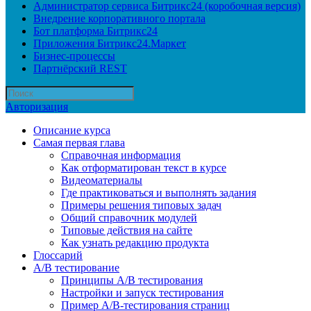
Администратор сервиса Битрикс24 (коробочная версия)
Внедрение корпоративного портала
Бот платформа Битрикс24
Приложения Битрикс24.Маркет
Бизнес-процессы
Партнёрский REST
Авторизация
Описание курса
Самая первая глава
Справочная информация
Как отформатирован текст в курсе
Видеоматериалы
Где практиковаться и выполнять задания
Примеры решения типовых задач
Общий справочник модулей
Типовые действия на сайте
Как узнать редакцию продукта
Глоссарий
A/B тестирование
Принципы A/B тестирования
Настройки и запуск тестирования
Пример A/B-тестирования страниц