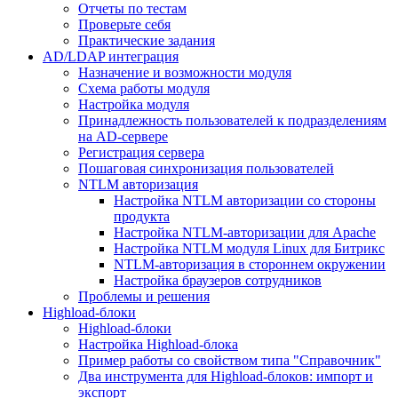
Отчеты по тестам
Проверьте себя
Практические задания
AD/LDAP интеграция
Назначение и возможности модуля
Схема работы модуля
Настройка модуля
Принадлежность пользователей к подразделениям
на AD-сервере
Регистрация сервера
Пошаговая синхронизация пользователей
NTLM авторизация
Настройка NTLM авторизации со стороны
продукта
Настройка NTLM-авторизации для Apache
Настройка NTLM модуля Linux для Битрикс
NTLM-авторизация в стороннем окружении
Настройка браузеров сотрудников
Проблемы и решения
Highload-блоки
Highload-блоки
Настройка Highload-блока
Пример работы со свойством типа "Справочник"
Два инструмента для Highload-блоков: импорт и
экспорт