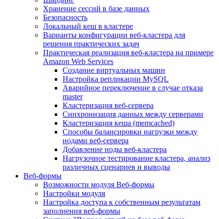
Хранение сессий в базе данных
Безопасность
Локальный кеш в кластере
Варианты конфигурации веб-кластера для
решения практических задач
Практическая реализация веб-кластера на примере
Amazon Web Services
Создание виртуальных машин
Настройка репликации MySQL
Аварийное переключение в случае отказа
master
Кластеризация веб-сервера
Синхронизация данных между серверами
Кластеризация кеша (memcached)
Способы балансировки нагрузки между
нодами веб-сервера
Добавление ноды веб-кластера
Нагрузочное тестирование кластера, анализ
различных сценариев и выводы
Веб-формы
Возможности модуля Веб-формы
Настройки модуля
Настройка доступа к собственным результатам
заполнения веб-формы