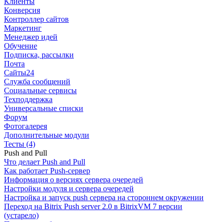
Клиенты
Конверсия
Контроллер сайтов
Маркетинг
Менеджер идей
Обучение
Подписка, рассылки
Почта
Сайты24
Служба сообщений
Социальные сервисы
Техподдержка
Универсальные списки
Форум
Фотогалерея
Дополнительные модули
Тесты (4)
Push and Pull
Что делает Push and Pull
Как работает Push-сервер
Информация о версиях сервера очередей
Настройки модуля и сервера очередей
Настройка и запуск push сервера на стороннем окружении
Переход на Bitrix Push server 2.0 в BitrixVM 7 версии
(устарело)