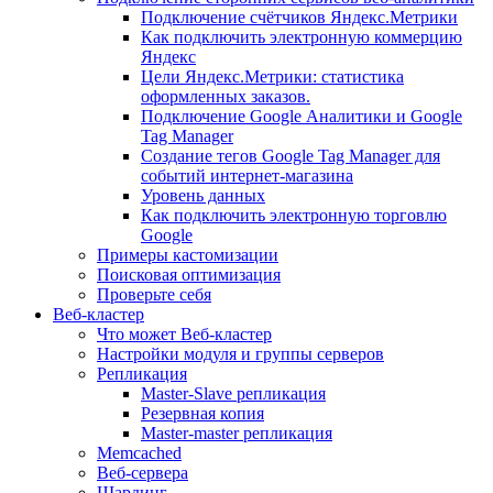
Подключение счётчиков Яндекс.Метрики
Как подключить электронную коммерцию
Яндекс
Цели Яндекс.Метрики: статистика
оформленных заказов.
Подключение Google Аналитики и Google
Tag Manager
Создание тегов Google Tag Manager для
событий интернет-магазина
Уровень данных
Как подключить электронную торговлю
Google
Примеры кастомизации
Поисковая оптимизация
Проверьте себя
Веб-кластер
Что может Веб-кластер
Настройки модуля и группы серверов
Репликация
Master-Slave репликация
Резервная копия
Master-master репликация
Memcached
Веб-сервера
Шардинг