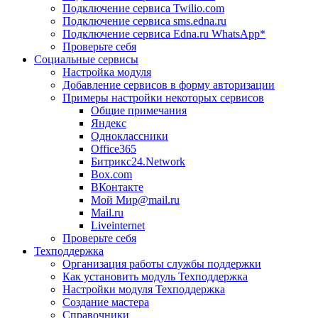
Подключение сервиса Twilio.com
Подключение сервиса sms.edna.ru
Подключение сервиса Edna.ru WhatsApp*
Проверьте себя
Социальные сервисы
Настройка модуля
Добавление сервисов в форму авторизации
Примеры настройки некоторых сервисов
Общие примечания
Яндекс
Одноклассники
Office365
Битрикс24.Network
Box.com
ВКонтакте
Мой Мир@mail.ru
Mail.ru
Liveinternet
Проверьте себя
Техподдержка
Организация работы службы поддержки
Как установить модуль Техподдержка
Настройки модуля Техподдержка
Создание мастера
Справочники