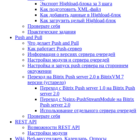
Экспорт Highload-блока за 3 шага
Как подготовить XML-файл
Как добавить данные в Highload-блок
Как загрузить целый Highload-блок
Проверьте себя
Практические задания
Push and Pull
Что делает Push and Pull
Как работает Push-сервер
Информация о версиях сервера очередей
Настройки модуля и сервера очередей
Настройка и запуск push сервера на стороннем
окружении
Переход на Bitrix Push server 2.0 в BitrixVM 7
версии (устарело)
Переход с Bitrix Push server 1.0 на Bitrix Push
server 2.0
Переход с Nginx-PushStreamModule на Bitrix
Push server 2.0
Использование отдельного сервера очередей
Проверьте себя
REST API
Возможности REST API
Настройки модуля
Wiki, Веб-мессенджер, Календарь, Опросы