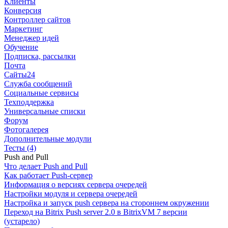
Клиенты
Конверсия
Контроллер сайтов
Маркетинг
Менеджер идей
Обучение
Подписка, рассылки
Почта
Сайты24
Служба сообщений
Социальные сервисы
Техподдержка
Универсальные списки
Форум
Фотогалерея
Дополнительные модули
Тесты (4)
Push and Pull
Что делает Push and Pull
Как работает Push-сервер
Информация о версиях сервера очередей
Настройки модуля и сервера очередей
Настройка и запуск push сервера на стороннем окружении
Переход на Bitrix Push server 2.0 в BitrixVM 7 версии
(устарело)