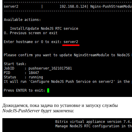
Дожидаемся, пока задача по установке и запуску службы
NodeJS-PushServer
будет закончена: