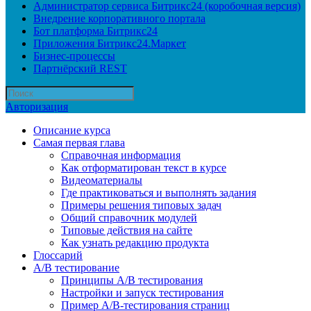
Администратор сервиса Битрикс24 (коробочная версия)
Внедрение корпоративного портала
Бот платформа Битрикс24
Приложения Битрикс24.Маркет
Бизнес-процессы
Партнёрский REST
Авторизация
Описание курса
Самая первая глава
Справочная информация
Как отформатирован текст в курсе
Видеоматериалы
Где практиковаться и выполнять задания
Примеры решения типовых задач
Общий справочник модулей
Типовые действия на сайте
Как узнать редакцию продукта
Глоссарий
A/B тестирование
Принципы A/B тестирования
Настройки и запуск тестирования
Пример A/B-тестирования страниц