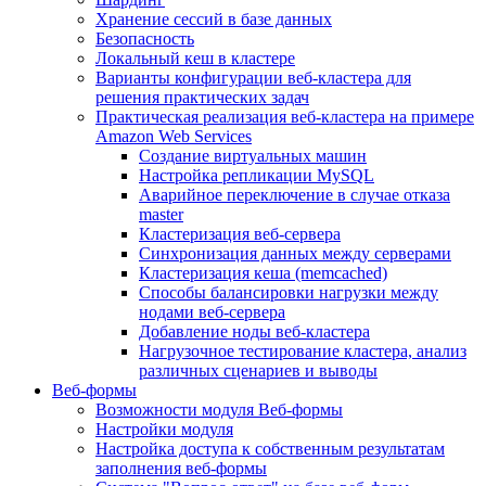
Хранение сессий в базе данных
Безопасность
Локальный кеш в кластере
Варианты конфигурации веб-кластера для
решения практических задач
Практическая реализация веб-кластера на примере
Amazon Web Services
Создание виртуальных машин
Настройка репликации MySQL
Аварийное переключение в случае отказа
master
Кластеризация веб-сервера
Синхронизация данных между серверами
Кластеризация кеша (memcached)
Способы балансировки нагрузки между
нодами веб-сервера
Добавление ноды веб-кластера
Нагрузочное тестирование кластера, анализ
различных сценариев и выводы
Веб-формы
Возможности модуля Веб-формы
Настройки модуля
Настройка доступа к собственным результатам
заполнения веб-формы