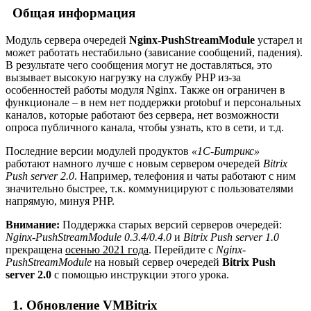
Общая информация
Модуль сервера очередей
Nginx-PushStreamModule
устарел и
может работать нестабильно (зависание сообщений, падения).
В результате чего сообщения могут не доставляться, это
вызывает высокую нагрузку на службу PHP из-за
особенностей работы модуля Nginx. Также он ограничен в
функционале – в нем нет поддержки protobuf и персональных
каналов, которые работают без сервера, нет возможности
опроса публичного канала, чтобы узнать, кто в сети, и т.д.
Последние версии модулей продуктов
«1С-Битрикс»
работают намного лучше с новым сервером очередей
Bitrix
Push server 2.0
. Например, телефония и чаты работают с ним
значительно быстрее, т.к. коммуницируют с пользователями
напрямую, минуя PHP.
Внимание:
Поддержка старых версий серверов очередей:
Nginx-PushStreamModule 0.3.4/0.4.0
и
Bitrix Push server 1.0
прекращена
осенью 2021 года
. Перейдите c
Nginx-
PushStreamModule
на новый сервер очередей
Bitrix Push
server 2.0
с помощью инструкции этого урока.
1. Обновление VMBitrix