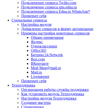
Подключение сервиса Twilio.com
Подключение сервиса sms.edna.ru
Подключение сервиса Edna.ru WhatsApp*
Проверьте себя
Социальные сервисы
Настройка модуля
Добавление сервисов в форму авторизации
Примеры настройки некоторых сервисов
Общие примечания
Яндекс
Одноклассники
Office365
Битрикс24.Network
Box.com
ВКонтакте
Мой Мир@mail.ru
Mail.ru
Liveinternet
Проверьте себя
Техподдержка
Организация работы службы поддержки
Как установить модуль Техподдержка
Настройки модуля Техподдержка
Создание мастера
Справочники