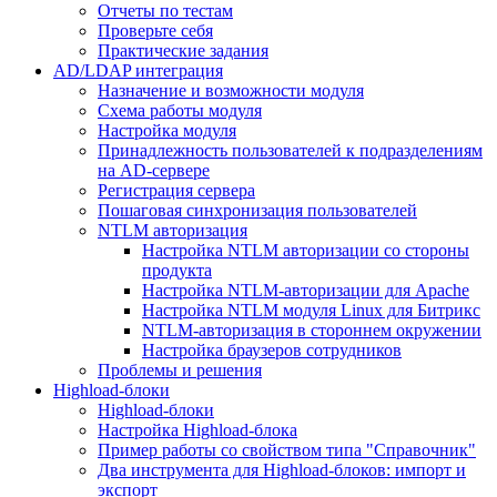
Отчеты по тестам
Проверьте себя
Практические задания
AD/LDAP интеграция
Назначение и возможности модуля
Схема работы модуля
Настройка модуля
Принадлежность пользователей к подразделениям
на AD-сервере
Регистрация сервера
Пошаговая синхронизация пользователей
NTLM авторизация
Настройка NTLM авторизации со стороны
продукта
Настройка NTLM-авторизации для Apache
Настройка NTLM модуля Linux для Битрикс
NTLM-авторизация в стороннем окружении
Настройка браузеров сотрудников
Проблемы и решения
Highload-блоки
Highload-блоки
Настройка Highload-блока
Пример работы со свойством типа "Справочник"
Два инструмента для Highload-блоков: импорт и
экспорт