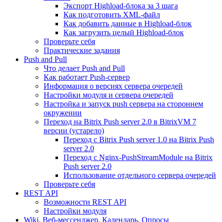
Экспорт Highload-блока за 3 шага
Как подготовить XML-файл
Как добавить данные в Highload-блок
Как загрузить целый Highload-блок
Проверьте себя
Практические задания
Push and Pull
Что делает Push and Pull
Как работает Push-сервер
Информация о версиях сервера очередей
Настройки модуля и сервера очередей
Настройка и запуск push сервера на стороннем
окружении
Переход на Bitrix Push server 2.0 в BitrixVM 7
версии (устарело)
Переход с Bitrix Push server 1.0 на Bitrix Push
server 2.0
Переход с Nginx-PushStreamModule на Bitrix
Push server 2.0
Использование отдельного сервера очередей
Проверьте себя
REST API
Возможности REST API
Настройки модуля
Wiki, Веб-мессенджер, Календарь, Опросы