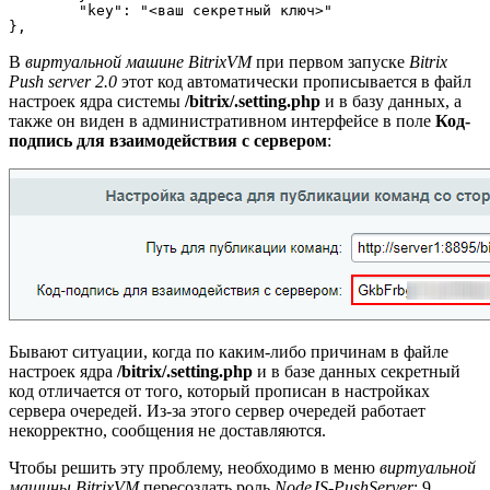
	"key": "<ваш секретный ключ>"

В
виртуальной машине BitrixVM
при первом запуске
Bitrix
Push server 2.0
этот код автоматически прописывается в файл
настроек ядра системы
/bitrix/.setting.php
и в базу данных, а
также он виден в административном интерфейсе в поле
Код-
подпись для взаимодействия с сервером
:
Бывают ситуации, когда по каким-либо причинам в файле
настроек ядра
/bitrix/.setting.php
и в базе данных секретный
код отличается от того, который прописан в настройках
сервера очередей. Из-за этого сервер очередей работает
некорректно, сообщения не доставляются.
Чтобы решить эту проблему, необходимо в меню
виртуальной
машины BitrixVM
пересоздать роль
NodeJS-PushServer
:
9.