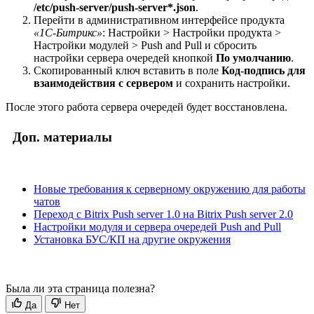
/etc/push-server/push-server*.json
.
Перейти в административном интерфейсе продукта
«1С-Битрикс»
:
Настройки > Настройки продукта >
Настройки модулей > Push and Pull
и сбросить
настройки сервера очередей кнопкой
По умолчанию
.
Скопированный ключ вставить в поле
Код-подпись для
взаимодействия с сервером
и сохранить настройки.
После этого работа сервера очередей будет восстановлена.
Доп. материалы
Новые требования к серверному окружению для работы
чатов
Переход с Bitrix Push server 1.0 на Bitrix Push server 2.0
Настройки модуля и сервера очередей Push and Pull
Установка БУС/КП на другие окружения
Была ли эта страница полезна?
Да
Нет