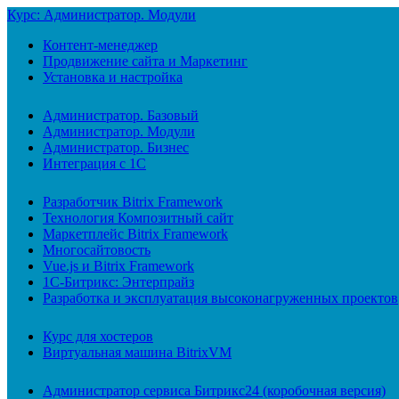
Курс: Администратор. Модули
Контент-менеджер
Продвижение сайта и Маркетинг
Установка и настройка
Администратор. Базовый
Администратор. Модули
Администратор. Бизнес
Интеграция с 1С
Разработчик Bitrix Framework
Технология Композитный сайт
Маркетплейс Bitrix Framework
Многосайтовость
Vue.js и Bitrix Framework
1С-Битрикс: Энтерпрайз
Разработка и эксплуатация высоконагруженных проектов
Курс для хостеров
Виртуальная машина BitrixVM
Администратор сервиса Битрикс24 (коробочная версия)