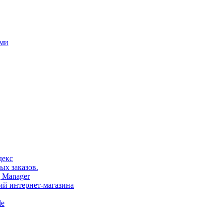
ами
декс
ых заказов.
 Manager
тий интернет-магазина
le