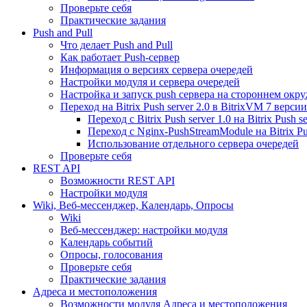
Проверьте себя
Практические задания
Push and Pull
Что делает Push and Pull
Как работает Push-сервер
Информация о версиях сервера очередей
Настройки модуля и сервера очередей
Настройка и запуск push сервера на стороннем окр
Переход на Bitrix Push server 2.0 в BitrixVM 7 версии
Переход с Bitrix Push server 1.0 на Bitrix Push se
Переход с Nginx-PushStreamModule на Bitrix Pus
Использование отдельного сервера очередей
Проверьте себя
REST API
Возможности REST API
Настройки модуля
Wiki, Веб-мессенджер, Календарь, Опросы
Wiki
Веб-мессенджер: настройки модуля
Календарь событий
Опросы, голосования
Проверьте себя
Практические задания
Адреса и местоположения
Возможности модуля Адреса и местоположения