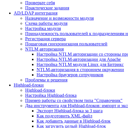
Проверьте себя
Практические задания
AD/LDAP интеграция
Назначение и возможности модуля
Схема работы модуля
Настройка модуля
Принадлежность пользователей к подразделениям 
Регистрация сервера
Пошаговая синхронизация пользователей
NTLM авторизация
Настройка NTLM авторизации со стороны пр
Настройка NTLM-авторизации для Apache
Настройка NTLM модуля Linux для Битрикс
NTLM-авторизация в стороннем окружении
Настройка браузеров сотрудников
Проблемы и решения
Highload-блоки
Highload-блоки
Настройка Highload-блока
Пример работы со свойством типа "Справочник"
Два инструмента для Highload-блоков: импорт и эк
Экспорт Highload-блока за 3 шага
Как подготовить XML-файл
Как добавить данные в Highload-блок
Как загрузить целый Highload-блок