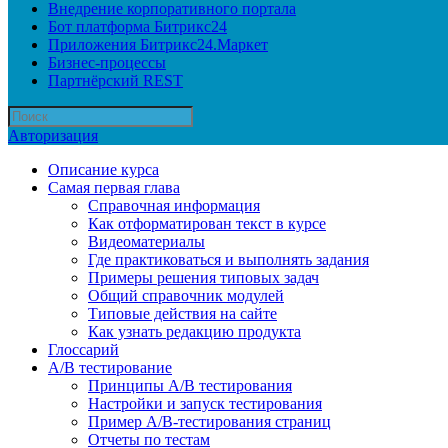
Внедрение корпоративного портала
Бот платформа Битрикс24
Приложения Битрикс24.Маркет
Бизнес-процессы
Партнёрский REST
Авторизация
Описание курса
Самая первая глава
Справочная информация
Как отформатирован текст в курсе
Видеоматериалы
Где практиковаться и выполнять задания
Примеры решения типовых задач
Общий справочник модулей
Типовые действия на сайте
Как узнать редакцию продукта
Глоссарий
A/B тестирование
Принципы A/B тестирования
Настройки и запуск тестирования
Пример A/B-тестирования страниц
Отчеты по тестам