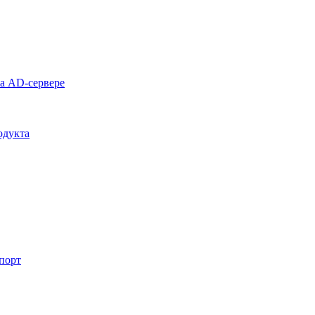
на AD-сервере
одукта
спорт