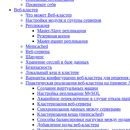
Проверьте себя
Веб-кластер
Что может Веб-кластер
Настройки модуля и группы серверов
Репликация
Master-Slave репликация
Резервная копия
Master-master репликация
Memcached
Веб-сервера
Шардинг
Хранение сессий в базе данных
Безопасность
Локальный кеш в кластере
Варианты конфигурации веб-кластера для решения 
Практическая реализация веб-кластера на примере 
Создание виртуальных машин
Настройка репликации MySQL
Аварийное переключение в случае отказа mast
Кластеризация веб-сервера
Синхронизация данных между серверами
Кластеризация кеша (memcached)
Способы балансировки нагрузки между нодам
Добавление ноды веб-кластера
Нагрузочное тестирование кластера, анализ 