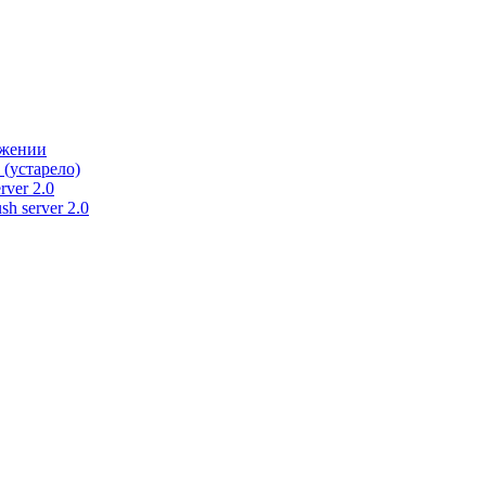
ужении
 (устарело)
rver 2.0
h server 2.0