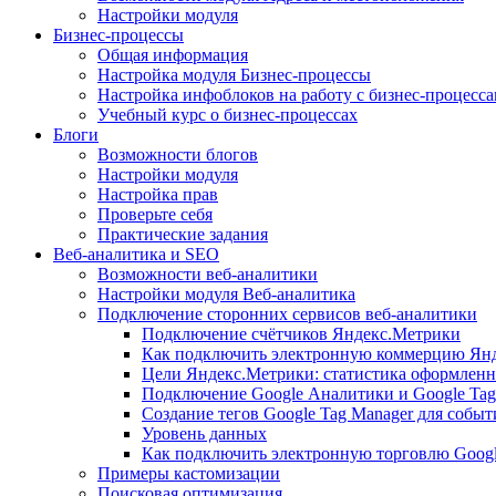
Настройки модуля
Бизнес-процессы
Общая информация
Настройка модуля Бизнес-процессы
Настройка инфоблоков на работу с бизнес-процесс
Учебный курс о бизнес-процессах
Блоги
Возможности блогов
Настройки модуля
Настройка прав
Проверьте себя
Практические задания
Веб-аналитика и SEO
Возможности веб-аналитики
Настройки модуля Веб-аналитика
Подключение сторонних сервисов веб-аналитики
Подключение счётчиков Яндекс.Метрики
Как подключить электронную коммерцию Ян
Цели Яндекс.Метрики: статистика оформленн
Подключение Google Аналитики и Google Tag
Создание тегов Google Tag Manager для собы
Уровень данных
Как подключить электронную торговлю Goog
Примеры кастомизации
Поисковая оптимизация