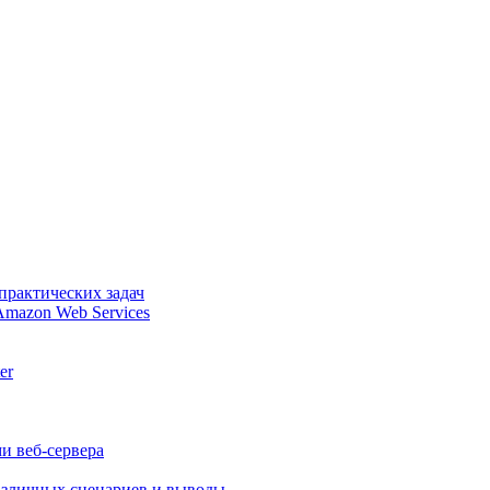
практических задач
Amazon Web Services
er
и веб-сервера
различных сценариев и выводы