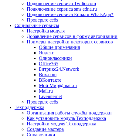
Подключение сервиса Twilio.com
Подключение сервиса sms.edna.ru
Подключение сервиса Edna.ru WhatsApp*
Проверьте себя
Социальные сервисы
Настройка модуля
Добавление сервисов в форму авторизации
Примеры настройки некоторых сервисов
Общие примечания
Яндекс
Одноклассники
Office365
Битрикс24.Network
Box.com
ВКонтакте
Мой Мир@mail.ru
Mail.ru
Liveinternet
Проверьте себя
Техподдержка
Организация работы службы поддержки
Как установить модуль Техподдержка
Настройки модуля Техподдержка
Создание мастера
Справочники