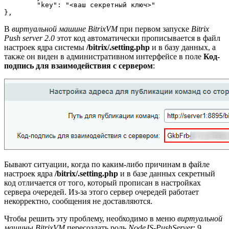
	"key": "<ваш секретный ключ>"

В
виртуальной машине BitrixVM
при первом запуске
Bitrix
Push server 2.0
этот код автоматически прописывается в файл
настроек ядра системы
/bitrix/.setting.php
и в базу данных, а
также он виден в административном интерфейсе в поле
Код-
подпись для взаимодействия с сервером
:
Бывают ситуации, когда по каким-либо причинам в файле
настроек ядра
/bitrix/.setting.php
и в базе данных секретный
код отличается от того, который прописан в настройках
сервера очередей. Из-за этого сервер очередей работает
некорректно, сообщения не доставляются.
Чтобы решить эту проблему, необходимо в меню
виртуальной
машины BitrixVM
пересоздать роль
NodeJS-PushServer
:
9.