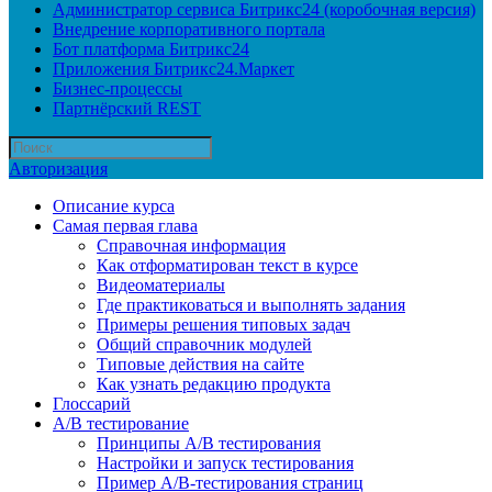
Администратор сервиса Битрикс24 (коробочная версия)
Внедрение корпоративного портала
Бот платформа Битрикс24
Приложения Битрикс24.Маркет
Бизнес-процессы
Партнёрский REST
Авторизация
Описание курса
Самая первая глава
Справочная информация
Как отформатирован текст в курсе
Видеоматериалы
Где практиковаться и выполнять задания
Примеры решения типовых задач
Общий справочник модулей
Типовые действия на сайте
Как узнать редакцию продукта
Глоссарий
A/B тестирование
Принципы A/B тестирования
Настройки и запуск тестирования
Пример A/B-тестирования страниц