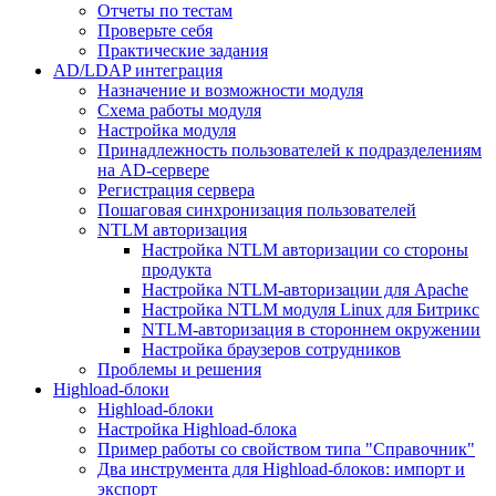
Отчеты по тестам
Проверьте себя
Практические задания
AD/LDAP интеграция
Назначение и возможности модуля
Схема работы модуля
Настройка модуля
Принадлежность пользователей к подразделениям
на AD-сервере
Регистрация сервера
Пошаговая синхронизация пользователей
NTLM авторизация
Настройка NTLM авторизации со стороны
продукта
Настройка NTLM-авторизации для Apache
Настройка NTLM модуля Linux для Битрикс
NTLM-авторизация в стороннем окружении
Настройка браузеров сотрудников
Проблемы и решения
Highload-блоки
Highload-блоки
Настройка Highload-блока
Пример работы со свойством типа "Справочник"
Два инструмента для Highload-блоков: импорт и
экспорт