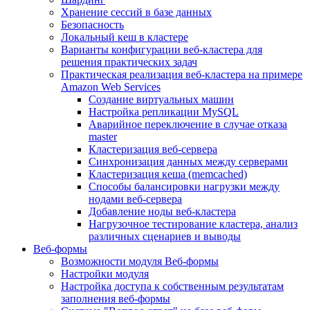
Хранение сессий в базе данных
Безопасность
Локальный кеш в кластере
Варианты конфигурации веб-кластера для
решения практических задач
Практическая реализация веб-кластера на примере
Amazon Web Services
Создание виртуальных машин
Настройка репликации MySQL
Аварийное переключение в случае отказа
master
Кластеризация веб-сервера
Синхронизация данных между серверами
Кластеризация кеша (memcached)
Способы балансировки нагрузки между
нодами веб-сервера
Добавление ноды веб-кластера
Нагрузочное тестирование кластера, анализ
различных сценариев и выводы
Веб-формы
Возможности модуля Веб-формы
Настройки модуля
Настройка доступа к собственным результатам
заполнения веб-формы