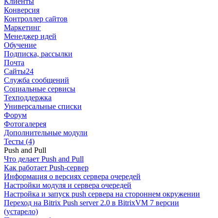
Клиенты
Конверсия
Контроллер сайтов
Маркетинг
Менеджер идей
Обучение
Подписка, рассылки
Почта
Сайты24
Служба сообщений
Социальные сервисы
Техподдержка
Универсальные списки
Форум
Фотогалерея
Дополнительные модули
Тесты (4)
Push and Pull
Что делает Push and Pull
Как работает Push-сервер
Информация о версиях сервера очередей
Настройки модуля и сервера очередей
Настройка и запуск push сервера на стороннем окружении
Переход на Bitrix Push server 2.0 в BitrixVM 7 версии
(устарело)