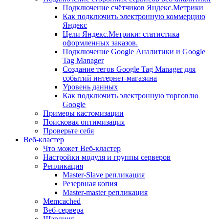
Подключение счётчиков Яндекс.Метрики
Как подключить электронную коммерцию
Яндекс
Цели Яндекс.Метрики: статистика
оформленных заказов.
Подключение Google Аналитики и Google
Tag Manager
Создание тегов Google Tag Manager для
событий интернет-магазина
Уровень данных
Как подключить электронную торговлю
Google
Примеры кастомизации
Поисковая оптимизация
Проверьте себя
Веб-кластер
Что может Веб-кластер
Настройки модуля и группы серверов
Репликация
Master-Slave репликация
Резервная копия
Master-master репликация
Memcached
Веб-сервера
Шардинг