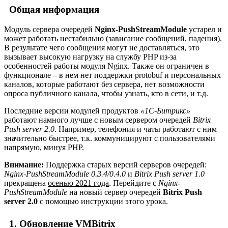
Общая информация
Модуль сервера очередей
Nginx-PushStreamModule
устарел и
может работать нестабильно (зависание сообщений, падения).
В результате чего сообщения могут не доставляться, это
вызывает высокую нагрузку на службу PHP из-за
особенностей работы модуля Nginx. Также он ограничен в
функционале – в нем нет поддержки protobuf и персональных
каналов, которые работают без сервера, нет возможности
опроса публичного канала, чтобы узнать, кто в сети, и т.д.
Последние версии модулей продуктов
«1С-Битрикс»
работают намного лучше с новым сервером очередей
Bitrix
Push server 2.0
. Например, телефония и чаты работают с ним
значительно быстрее, т.к. коммуницируют с пользователями
напрямую, минуя PHP.
Внимание:
Поддержка старых версий серверов очередей:
Nginx-PushStreamModule 0.3.4/0.4.0
и
Bitrix Push server 1.0
прекращена
осенью 2021 года
. Перейдите c
Nginx-
PushStreamModule
на новый сервер очередей
Bitrix Push
server 2.0
с помощью инструкции этого урока.
1. Обновление VMBitrix