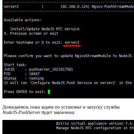
Дожидаемся, пока задача по установке и запуску службы
NodeJS-PushServer
будет закончена: