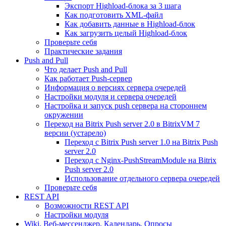
Экспорт Highload-блока за 3 шага
Как подготовить XML-файл
Как добавить данные в Highload-блок
Как загрузить целый Highload-блок
Проверьте себя
Практические задания
Push and Pull
Что делает Push and Pull
Как работает Push-сервер
Информация о версиях сервера очередей
Настройки модуля и сервера очередей
Настройка и запуск push сервера на стороннем
окружении
Переход на Bitrix Push server 2.0 в BitrixVM 7
версии (устарело)
Переход с Bitrix Push server 1.0 на Bitrix Push
server 2.0
Переход с Nginx-PushStreamModule на Bitrix
Push server 2.0
Использование отдельного сервера очередей
Проверьте себя
REST API
Возможности REST API
Настройки модуля
Wiki, Веб-мессенджер, Календарь, Опросы