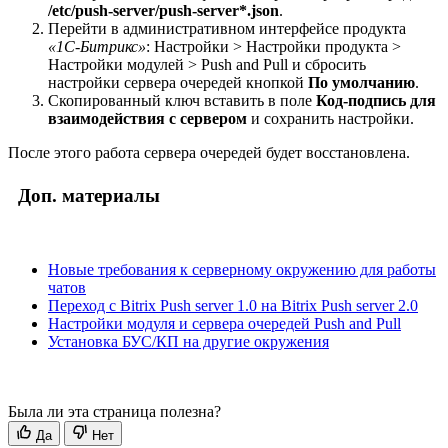
/etc/push-server/push-server*.json
.
Перейти в административном интерфейсе продукта
«1С-Битрикс»
:
Настройки > Настройки продукта >
Настройки модулей > Push and Pull
и сбросить
настройки сервера очередей кнопкой
По умолчанию
.
Скопированный ключ вставить в поле
Код-подпись для
взаимодействия с сервером
и сохранить настройки.
После этого работа сервера очередей будет восстановлена.
Доп. материалы
Новые требования к серверному окружению для работы
чатов
Переход с Bitrix Push server 1.0 на Bitrix Push server 2.0
Настройки модуля и сервера очередей Push and Pull
Установка БУС/КП на другие окружения
Была ли эта страница полезна?
Да
Нет