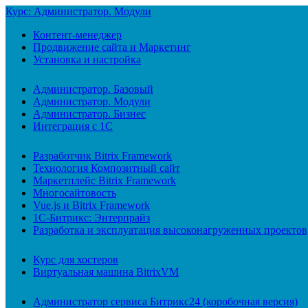
Курс: Администратор. Модули
Контент-менеджер
Продвижение сайта и Маркетинг
Установка и настройка
Администратор. Базовый
Администратор. Модули
Администратор. Бизнес
Интеграция с 1С
Разработчик Bitrix Framework
Технология Композитный сайт
Маркетплейс Bitrix Framework
Многосайтовость
Vue.js и Bitrix Framework
1С-Битрикс: Энтерпрайз
Разработка и эксплуатация высоконагруженных проектов
Курс для хостеров
Виртуальная машина BitrixVM
Администратор сервиса Битрикс24 (коробочная версия)