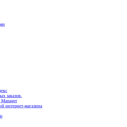
ами
декс
ых заказов.
 Manager
тий интернет-магазина
le