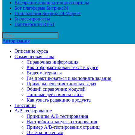
Внедрение корпоративного портала
Бот платформа Битрикс24
Приложения Битрикс24.Маркет
Бизнес-процессы
Партнёрский REST
Авторизация
Описание курса
Самая первая глава
Справочная информация
Как отформатирован текст в курсе
Видеоматериалы
Где практиковаться и выполнять задания
Примеры решения типовых задач
Общий справочник модулей
Типовые действия на сайте
Как узнать редакцию продукта
Глоссарий
A/B тестирование
Принципы A/B тестирования
Настройки и запуск тестирования
Пример A/B-тестирования страниц
Отчеты по тестам