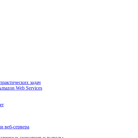
практических задач
Amazon Web Services
er
и веб-сервера
различных сценариев и выводы