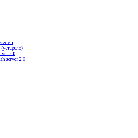
ужении
 (устарело)
rver 2.0
h server 2.0