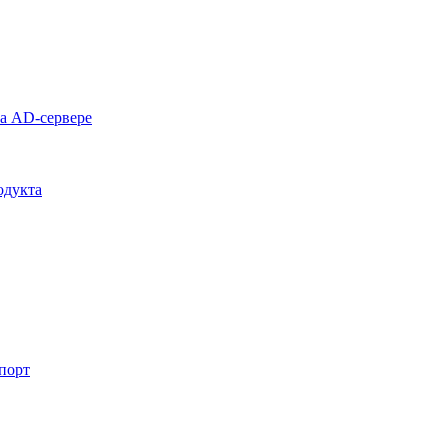
на AD-сервере
одукта
спорт