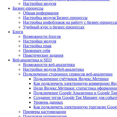
Настройки модуля
Бизнес-процессы
Общая информация
Настройка модуля Бизнес-процессы
Настройка инфоблоков на работу с бизнес-процесс
Учебный курс о бизнес-процессах
Блоги
Возможности блогов
Настройки модуля
Настройка прав
Проверьте себя
Практические задания
Веб-аналитика и SEO
Возможности веб-аналитики
Настройки модуля Веб-аналитика
Подключение сторонних сервисов веб-аналитики
Подключение счётчиков Яндекс.Метрики
Как подключить электронную коммерцию Ян
Цели Яндекс.Метрики: статистика оформленн
Подключение Google Аналитики и Google Tag
Создание тегов Google Tag Manager для собы
Уровень данных
Как подключить электронную торговлю Goog
Примеры кастомизации
Поисковая оптимизация