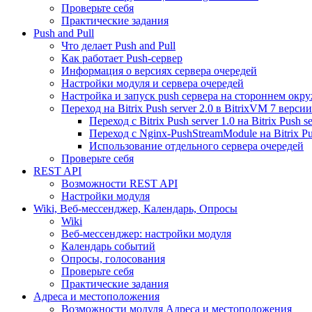
Проверьте себя
Практические задания
Push and Pull
Что делает Push and Pull
Как работает Push-сервер
Информация о версиях сервера очередей
Настройки модуля и сервера очередей
Настройка и запуск push сервера на стороннем окр
Переход на Bitrix Push server 2.0 в BitrixVM 7 версии
Переход с Bitrix Push server 1.0 на Bitrix Push se
Переход с Nginx-PushStreamModule на Bitrix Pus
Использование отдельного сервера очередей
Проверьте себя
REST API
Возможности REST API
Настройки модуля
Wiki, Веб-мессенджер, Календарь, Опросы
Wiki
Веб-мессенджер: настройки модуля
Календарь событий
Опросы, голосования
Проверьте себя
Практические задания
Адреса и местоположения
Возможности модуля Адреса и местоположения