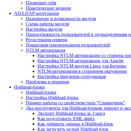
Проверьте себя
Практические задания
AD/LDAP интеграция
Назначение и возможности модуля
Схема работы модуля
Настройка модуля
Принадлежность пользователей к подразделениям 
Регистрация сервера
Пошаговая синхронизация пользователей
NTLM авторизация
Настройка NTLM авторизации со стороны пр
Настройка NTLM-авторизации для Apache
Настройка NTLM модуля Linux для Битрикс
NTLM-авторизация в стороннем окружении
Настройка браузеров сотрудников
Проблемы и решения
Highload-блоки
Highload-блоки
Настройка Highload-блока
Пример работы со свойством типа "Справочник"
Два инструмента для Highload-блоков: импорт и эк
Экспорт Highload-блока за 3 шага
Как подготовить XML-файл
Как добавить данные в Highload-блок
Как загрузить целый Highload-блок