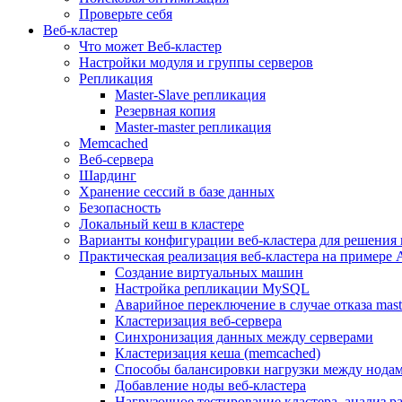
Проверьте себя
Веб-кластер
Что может Веб-кластер
Настройки модуля и группы серверов
Репликация
Master-Slave репликация
Резервная копия
Master-master репликация
Memcached
Веб-сервера
Шардинг
Хранение сессий в базе данных
Безопасность
Локальный кеш в кластере
Варианты конфигурации веб-кластера для решения 
Практическая реализация веб-кластера на примере 
Создание виртуальных машин
Настройка репликации MySQL
Аварийное переключение в случае отказа mast
Кластеризация веб-сервера
Синхронизация данных между серверами
Кластеризация кеша (memcached)
Способы балансировки нагрузки между нодам
Добавление ноды веб-кластера
Нагрузочное тестирование кластера, анализ 