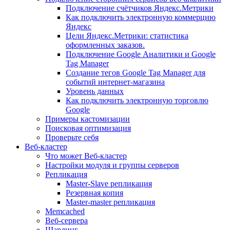
Подключение счётчиков Яндекс.Метрики
Как подключить электронную коммерцию
Яндекс
Цели Яндекс.Метрики: статистика
оформленных заказов.
Подключение Google Аналитики и Google
Tag Manager
Создание тегов Google Tag Manager для
событий интернет-магазина
Уровень данных
Как подключить электронную торговлю
Google
Примеры кастомизации
Поисковая оптимизация
Проверьте себя
Веб-кластер
Что может Веб-кластер
Настройки модуля и группы серверов
Репликация
Master-Slave репликация
Резервная копия
Master-master репликация
Memcached
Веб-сервера
Шардинг