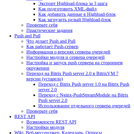
Экспорт Highload-блока за 3 шага
Как подготовить XML-файл
Как добавить данные в Highload-блок
Как загрузить целый Highload-блок
Проверьте себя
Практические задания
Push and Pull
Что делает Push and Pull
Как работает Push-сервер
Информация о версиях сервера очередей
Настройки модуля и сервера очередей
Настройка и запуск push сервера на стороннем
окружении
Переход на Bitrix Push server 2.0 в BitrixVM 7
версии (устарело)
Переход с Bitrix Push server 1.0 на Bitrix Push
server 2.0
Переход с Nginx-PushStreamModule на Bitrix
Push server 2.0
Использование отдельного сервера очередей
Проверьте себя
REST API
Возможности REST API
Настройки модуля
Wiki, Веб-мессенджер, Календарь, Опросы