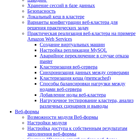
Хранение сессий в базе данных
Безопасность
Локальный кеш в кластере
Варианты конфигурации веб-кластера для
решения практических задач
Практическая реализация веб-кластера на примере
Amazon Web Services
Создание виртуальных машин
Настройка репликации MySQL
Аварийное переключение в случае отказа
master
Кластеризация веб-сервера
Синхронизация данных между серверами
Кластеризация кеша (memcached)
Способы балансировки нагрузки между
нодами веб-сервера
Добавление ноды веб-кластера
Нагрузочное тестирование кластера, анализ
различных сценариев и выводы
Веб-формы
Возможности модуля Веб-формы
Настройки модуля
Настройка доступа к собственным результатам
заполнения веб-формы