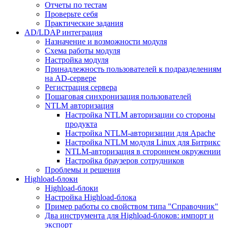
Отчеты по тестам
Проверьте себя
Практические задания
AD/LDAP интеграция
Назначение и возможности модуля
Схема работы модуля
Настройка модуля
Принадлежность пользователей к подразделениям
на AD-сервере
Регистрация сервера
Пошаговая синхронизация пользователей
NTLM авторизация
Настройка NTLM авторизации со стороны
продукта
Настройка NTLM-авторизации для Apache
Настройка NTLM модуля Linux для Битрикс
NTLM-авторизация в стороннем окружении
Настройка браузеров сотрудников
Проблемы и решения
Highload-блоки
Highload-блоки
Настройка Highload-блока
Пример работы со свойством типа "Справочник"
Два инструмента для Highload-блоков: импорт и
экспорт