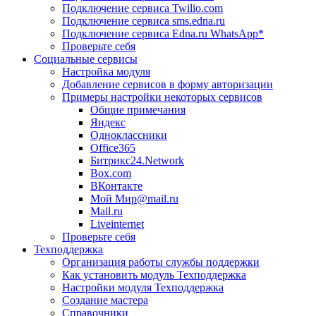
Подключение сервиса Twilio.com
Подключение сервиса sms.edna.ru
Подключение сервиса Edna.ru WhatsApp*
Проверьте себя
Социальные сервисы
Настройка модуля
Добавление сервисов в форму авторизации
Примеры настройки некоторых сервисов
Общие примечания
Яндекс
Одноклассники
Office365
Битрикс24.Network
Box.com
ВКонтакте
Мой Мир@mail.ru
Mail.ru
Liveinternet
Проверьте себя
Техподдержка
Организация работы службы поддержки
Как установить модуль Техподдержка
Настройки модуля Техподдержка
Создание мастера
Справочники