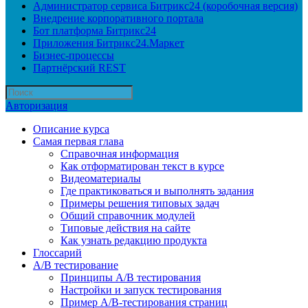
Администратор сервиса Битрикс24 (коробочная версия)
Внедрение корпоративного портала
Бот платформа Битрикс24
Приложения Битрикс24.Маркет
Бизнес-процессы
Партнёрский REST
Авторизация
Описание курса
Самая первая глава
Справочная информация
Как отформатирован текст в курсе
Видеоматериалы
Где практиковаться и выполнять задания
Примеры решения типовых задач
Общий справочник модулей
Типовые действия на сайте
Как узнать редакцию продукта
Глоссарий
A/B тестирование
Принципы A/B тестирования
Настройки и запуск тестирования
Пример A/B-тестирования страниц