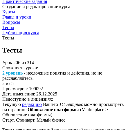
Практические задания
Создание и редактирование курса
Курсы
Главы и уроки
Вопросы
Тесты
Публикация курса
Тесты
Тесты
Урок
206
из
314
Сложность урока:
2 уровень
- несложные понятия и действия, но не
расслабляйтесь.
2
из 5
Просмотров:
109092
Дата изменения:
26.12.2025
Недоступно в лицензиях:
Текущую
редакцию
Вашего
1С-Битрикс
можно просмотреть
на странице
Обновление платформы
(
Marketplace >
Обновление платформы
).
Старт, Стандарт, Малый бизнес
Тесты для оценки знаний пользователей создаются на основе