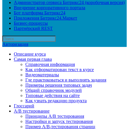
Администратор сервиса Битрикс24 (коробочная версия)
Внедрение корпоративного портала
Бот платформа Битрикс24
Приложения Битрикс24.Маркет
Бизнес-процессы
Партнёрский REST
Авторизация
Описание курса
Самая первая глава
Справочная информация
Как отформатирован текст в курсе
Видеоматериалы
Где практиковаться и выполнять задания
Примеры решения типовых задач
Общий справочник модулей
Типовые действия на сайте
Как узнать редакцию продукта
Глоссарий
A/B тестирование
Принципы A/B тестирования
Настройки и запуск тестирования
Пример A/B-тестирования страниц