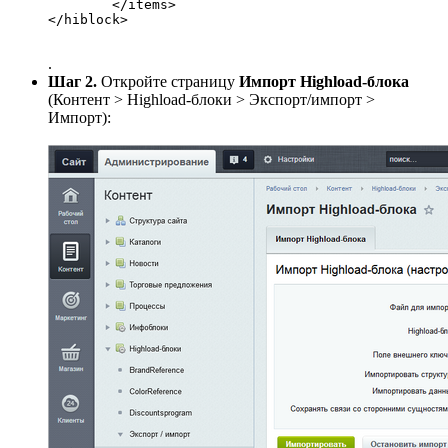
	</items>

</hiblock>

.
Шаг 2.
Откройте страницу
Импорт Highload-блока
(
Контент > Highload-блоки > Экспорт/импорт >
Импорт
):