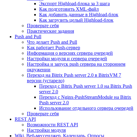
Экспорт Highload-блока за 3 шага
Как подготовить XML-файл
Как добавить данные в Highload-блок
Как загрузить целый Highload-блок
Проверьте себя
Практические задания
Push and Pull
Что делает Push and Pull
Как работает Push-сервер
Информация о версиях сервера очередей
Настройки модуля и сервера очередей
Настройка и запуск push сервера на стороннем
окружении
Переход на Bitrix Push server 2.0 в BitrixVM 7
версии (устарело)
Переход с Bitrix Push server 1.0 на Bitrix Push
server 2.0
Переход с Nginx-PushStreamModule на Bitrix
Push server 2.0
Использование отдельного сервера очередей
Проверьте себя
REST API
Возможности REST API
Настройки модуля
Wiki, Веб-мессенджер, Календарь, Опросы