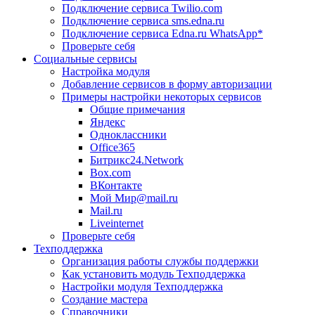
Подключение сервиса Twilio.com
Подключение сервиса sms.edna.ru
Подключение сервиса Edna.ru WhatsApp*
Проверьте себя
Социальные сервисы
Настройка модуля
Добавление сервисов в форму авторизации
Примеры настройки некоторых сервисов
Общие примечания
Яндекс
Одноклассники
Office365
Битрикс24.Network
Box.com
ВКонтакте
Мой Мир@mail.ru
Mail.ru
Liveinternet
Проверьте себя
Техподдержка
Организация работы службы поддержки
Как установить модуль Техподдержка
Настройки модуля Техподдержка
Создание мастера
Справочники