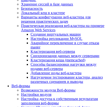
Хранение сессий в базе данных
Безопасность
Локальный кеш в кластере
Варианты конфигурации веб-кластера для
решения практических задач
Практическая реализация веб-кластера на примере
Amazon Web Services
Создание виртуальных машин
Настройка репликации MySQL
Аварийное переключение в случае отказа
master
Кластеризация веб-сервера
Синхронизация данных между серверами
Кластеризация кеша (memcached)
Способы балансировки нагрузки между
нодами веб-сервера
Добавление ноды веб-кластера
Нагрузочное тестирование кластера, анализ
различных сценариев и выводы
Веб-формы
Возможности модуля Веб-формы
Настройки модуля
Настройка доступа к собственным результатам
заполнения веб-формы