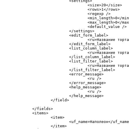
			<settings>

				<size>20</size>

				<rows>1</rows>

				<regexp />

				<min_length>0</min_length>

				<max_length>0</max_length>

				<default_value />

			</settings>

			<edit_form_label>

				<ru>Название торта</ru>

			</edit_form_label>

			<list_column_label>

				<ru>Название торта</ru>

			</list_column_label>

			<list_filter_label>

				<ru>Название торта</ru>

			</list_filter_label>

			<error_message>

				<ru />

			</error_message>

			<help_message>

				<ru />

			</help_message>

		</field>

	</fields>

	<items>

		<item>

			<uf_name>Наполеон</uf_name>

		</item>
