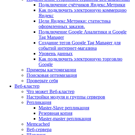
Подключение счётчиков Яндекс.Метрики
Как подключить электронную коммерцию
Яндекс
Цели Яндекс.Метрики: статистика
оформленных заказов.
Подключение Google Аналитики и Google
Tag Manager
Создание тегов Google Tag Manager для
событий интернет-магазина
Уровень данных
Как подключить электронную торговлю
Google
Примеры кастомизации
Поисковая оптимизация
Проверьте себя
Веб-кластер
Что может Веб-кластер
Настройки модуля и группы серверов
Репликация
Master-Slave репликация
Резервная копия
Master-master репликация
Memcached
Веб-сервера
Шардинг