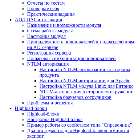
Отчеты по тестам
Проверьте себя
Практические задания
AD/LDAP интеграция
Назначение и возможности модуля
Схема работы модуля
Настройка модуля
Принадлежность пользователей к подразделениям
на AD-сервере
Регистрация сервера
Пошаговая синхронизация пользователей
NTLM авторизация
Настройка NTLM авторизации со стороны
продукта
Настройка NTLM-авторизации для Apache
Настройка NTLM модуля Linux для Битрикс
NTLM-авторизация в стороннем окружении
Настройка браузеров сотрудников
Проблемы и решения
Highload-блоки
Highload-блоки
Настройка Highload-блока
Пример работы со свойством типа "Справочник"
Два инструмента для Highload-блоков: импорт и
экспорт