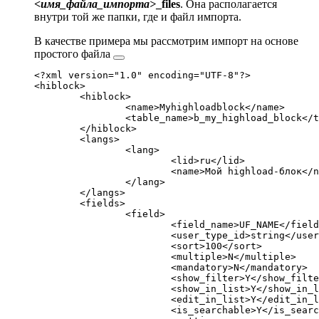
<имя_файла_импорта>
_files
. Она располагается
внутри той же папки, где и файл импорта.
В качестве примера мы рассмотрим импорт на основе
простого файла
<?xml version="1.0" encoding="UTF-8"?>

<hiblock>

	<hiblock>

		<name>Myhighloadblock</name>

		<table_name>b_my_highload_block</table_name>

	</hiblock>

	<langs>

		<lang>

			<lid>ru</lid>

			<name>Мой highload-блок</name>

		</lang>

	</langs>

	<fields>

		<field>

			<field_name>UF_NAME</field_name>

			<user_type_id>string</user_type_id>

			<sort>100</sort>

			<multiple>N</multiple>

			<mandatory>N</mandatory>

			<show_filter>Y</show_filter>

			<show_in_list>Y</show_in_list>

			<edit_in_list>Y</edit_in_list>

			<is_searchable>Y</is_searchable>
