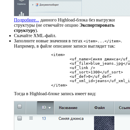
Подробнее...
данного Highload-блока без выгрузки
структуры (не отмечайте опцию
Экспортировать
структуру
).
Скачайте XML-файл.
Заполните новые значения в тегах
.
<item>...</item>
Например, в файле описание записи выглядит так:
		<item>

			<uf_name>Синяя джинса</uf_name>

			<uf_file>blue_jeans.jpg</uf_file>

			<uf_link />

			<uf_sort>1300</uf_sort>

			<uf_def>0</uf_def>

			<uf_xml_id>jeans</uf_xml_id>

Тогда в Highload-блоке запись имеет вид: