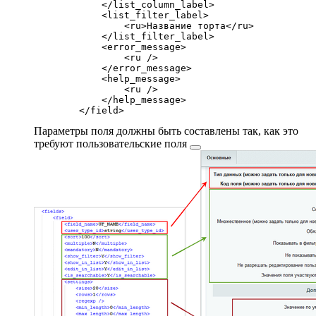
            </list_column_label>

            <list_filter_label>

                <ru>Название торта</ru>

            </list_filter_label>

            <error_message>

                <ru />

            </error_message>

            <help_message>

                <ru />

            </help_message>

Параметры поля должны быть составлены так, как это
требуют
пользовательские поля