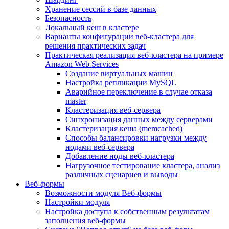
Хранение сессий в базе данных
Безопасность
Локальный кеш в кластере
Варианты конфигурации веб-кластера для
решения практических задач
Практическая реализация веб-кластера на примере
Amazon Web Services
Создание виртуальных машин
Настройка репликации MySQL
Аварийное переключение в случае отказа
master
Кластеризация веб-сервера
Синхронизация данных между серверами
Кластеризация кеша (memcached)
Способы балансировки нагрузки между
нодами веб-сервера
Добавление ноды веб-кластера
Нагрузочное тестирование кластера, анализ
различных сценариев и выводы
Веб-формы
Возможности модуля Веб-формы
Настройки модуля
Настройка доступа к собственным результатам
заполнения веб-формы