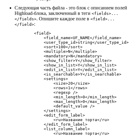
Следующая часть файла - это блок с описанием полей
Highload-блока, заключенный в теги
<fields>...
. Опишите каждое поле в
</fields>
<field>...
:
</field>
        <field>

            <field_name>UF_NAME</field_name>

            <user_type_id>string</user_type_id>

            <sort>100</sort>

            <multiple>N</multiple>

            <mandatory>N</mandatory>

            <show_filter>Y</show_filter>

            <show_in_list>Y</show_in_list>

            <edit_in_list>Y</edit_in_list>

            <is_searchable>Y</is_searchable>

            <settings>

                <size>20</size>

                <rows>1</rows>

                <regexp />

                <min_length>0</min_length>

                <max_length>0</max_length>

                <default_value />

            </settings>

            <edit_form_label>

                <ru>Название торта</ru>

            </edit_form_label>

            <list_column_label>

                <ru>Название торта</ru>
