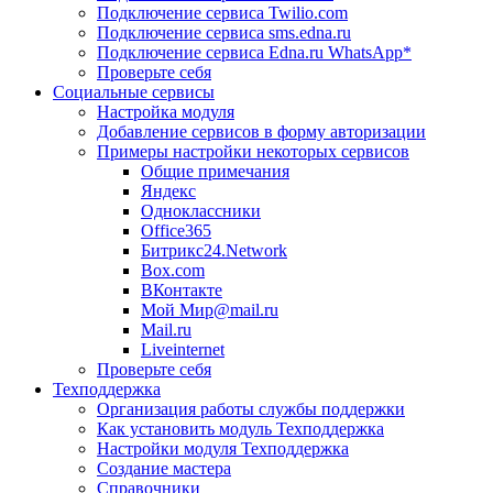
Подключение сервиса Twilio.com
Подключение сервиса sms.edna.ru
Подключение сервиса Edna.ru WhatsApp*
Проверьте себя
Социальные сервисы
Настройка модуля
Добавление сервисов в форму авторизации
Примеры настройки некоторых сервисов
Общие примечания
Яндекс
Одноклассники
Office365
Битрикс24.Network
Box.com
ВКонтакте
Мой Мир@mail.ru
Mail.ru
Liveinternet
Проверьте себя
Техподдержка
Организация работы службы поддержки
Как установить модуль Техподдержка
Настройки модуля Техподдержка
Создание мастера
Справочники