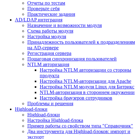
Отчеты по тестам
Проверьте себя
Практические задания
AD/LDAP интеграция
Назначение и возможности модуля
Схема работы модуля
Настройка модуля
Принадлежность пользователей к подразделениям
на AD-сервере
Регистрация сервера
Пошаговая синхронизация пользователей
NTLM авторизация
Настройка NTLM авторизации со стороны
продукта
Настройка NTLM-авторизации для Apache
Настройка NTLM модуля Linux для Битрикс
NTLM-авторизация в стороннем окружении
Настройка браузеров сотрудников
Проблемы и решения
Highload-блоки
Highload-блоки
Настройка Highload-блока
Пример работы со свойством типа "Справочник"
Два инструмента для Highload-блоков: импорт и
экспорт