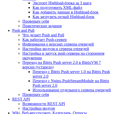
Экспорт Highload-блока за 3 шага
Как подготовить XML-файл
Как добавить данные в Highload-блок
Как загрузить целый Highload-блок
Проверьте себя
Практические задания
Push and Pull
Что делает Push and Pull
Как работает Push-сервер
Информация о версиях сервера очередей
Настройки модуля и сервера очередей
Настройка и запуск push сервера на стороннем
окружении
Переход на Bitrix Push server 2.0 в BitrixVM 7
версии (устарело)
Переход с Bitrix Push server 1.0 на Bitrix Push
server 2.0
Переход с Nginx-PushStreamModule на Bitrix
Push server 2.0
Использование отдельного сервера очередей
Проверьте себя
REST API
Возможности REST API
Настройки модуля
Wiki, Веб-мессенджер, Календарь, Опросы