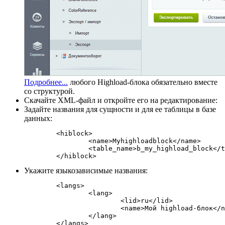
Подробнее...
любого Highload-блока обязательно вместе
со структурой.
Скачайте XML-файл и откройте его на редактирование:
Задайте названия для сущности и для ее таблицы в базе
данных:
	<hiblock>

		<name>Myhighloadblock</name>

		<table_name>b_my_highload_block</table_name>

Укажите языкозависимые названия:
	<langs>

		<lang>

			<lid>ru</lid>

			<name>Мой highload-блок</name>

		</lang>
