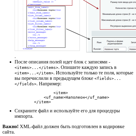
.
После описания полей идет блок с записями -
. Опишите каждую запись в
<items>...</items>
. Используйте только те поля, которые
<item>...</item>
вы перечислили в предыдущем блоке
<fields>...
. Например:
</fields>
		<item>

            <uf_name>Наполеон</uf_name>

Сохраните файл и используйте его для процедуры
импорта.
Важно!
XML-файл должен быть подготовлен в кодировке
сайта.