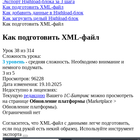
Экспорт Highload-блока за 3 шага
Как подготовить XML-файл
Как добавить данные в Highload-блок
Как загрузить целый Highload-блок
Как подготовить XML-файл
Как подготовить XML-файл
Урок
38
из
314
Сложность урока:
3 уровень
- средняя сложность. Необходимо внимание и
немного подумать.
3
из 5
Просмотров:
96228
Дата изменения:
19.10.2025
Недоступно в лицензиях:
Текущую
редакцию
Вашего
1С-Битрикс
можно просмотреть
на странице
Обновление платформы
(
Marketplace >
Обновление платформы
).
Ограничений нет
Согласитесь, что XML-файл с данными легче подготовить,
если под рукой есть некий образец. Используйте
инструмент
экспорта