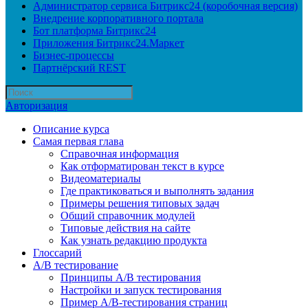
Администратор сервиса Битрикс24 (коробочная версия)
Внедрение корпоративного портала
Бот платформа Битрикс24
Приложения Битрикс24.Маркет
Бизнес-процессы
Партнёрский REST
Авторизация
Описание курса
Самая первая глава
Справочная информация
Как отформатирован текст в курсе
Видеоматериалы
Где практиковаться и выполнять задания
Примеры решения типовых задач
Общий справочник модулей
Типовые действия на сайте
Как узнать редакцию продукта
Глоссарий
A/B тестирование
Принципы A/B тестирования
Настройки и запуск тестирования
Пример A/B-тестирования страниц