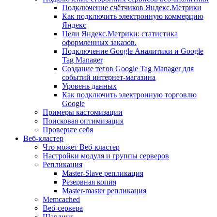
Подключение счётчиков Яндекс.Метрики
Как подключить электронную коммерцию
Яндекс
Цели Яндекс.Метрики: статистика
оформленных заказов.
Подключение Google Аналитики и Google
Tag Manager
Создание тегов Google Tag Manager для
событий интернет-магазина
Уровень данных
Как подключить электронную торговлю
Google
Примеры кастомизации
Поисковая оптимизация
Проверьте себя
Веб-кластер
Что может Веб-кластер
Настройки модуля и группы серверов
Репликация
Master-Slave репликация
Резервная копия
Master-master репликация
Memcached
Веб-сервера
Шардинг