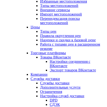
Избранные местоположения
Типы местоположений
Внешние сервисы
Импорт местоположений
Переиндексация поиска
местоположений
Цены
Типы цен
Правила округления цен
Наценки и скидки к базовой цене
Работа с типами цен в расширенном
режиме
Торговые платформы
Товары ВКонтакте
Настройки соединения с
ВКонтакте
Экспорт товаров ВКонтакте
Компании
Службы доставки
Службы доставки
Дополнительные услуги
Ограничения
Настройка служб доставки
DPD
СДЭК