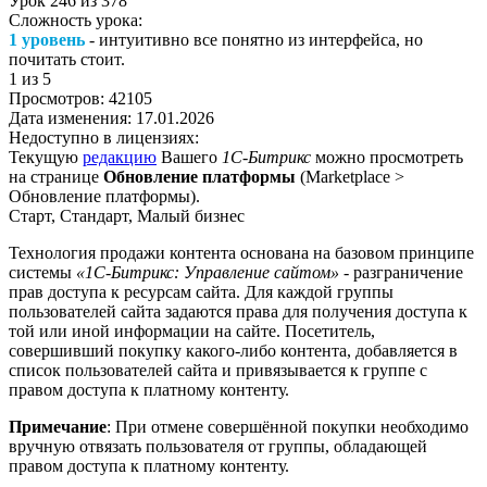
Урок
246
из
378
Сложность урока:
1 уровень
- интуитивно все понятно из интерфейса, но
почитать стоит.
1
из 5
Просмотров:
42105
Дата изменения:
17.01.2026
Недоступно в лицензиях:
Текущую
редакцию
Вашего
1С-Битрикс
можно просмотреть
на странице
Обновление платформы
(
Marketplace >
Обновление платформы
).
Старт, Стандарт, Малый бизнес
Технология продажи контента основана на базовом принципе
системы
«1С-Битрикс: Управление сайтом»
- разграничение
прав доступа к ресурсам сайта. Для каждой группы
пользователей сайта задаются права для получения доступа к
той или иной информации на сайте. Посетитель,
совершивший покупку какого-либо контента, добавляется в
список пользователей сайта и привязывается к группе с
правом доступа к платному контенту.
Примечание
: При отмене совершённой покупки необходимо
вручную отвязать пользователя от группы, обладающей
правом доступа к платному контенту.