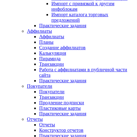
Импорт с привязкой к другим
инфоблокам
Импорт каталога торговых
предложений
Практические задания
Аффилиаты
Аффилиаты
Планы
Создание аффилиатов
Калькуляция
Пирамида
Транзакции
Работа с аффилиатами в публичной части
сайта
Практические задания
Покупатели
Покупатели
Транзакции
Продление подписки
Пластиковые карты
Практические задания
Отчеты
Отчеты
Конструктор отчетов
Практические задания