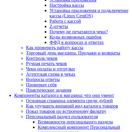
Настройка кассы
Установка приложения и подключение
кассы (Linux CentOS)
Работа с кассой
Z-отчеты
Почему не печатаются чеки?
Коды возможных ошибок
ФФД в вопросах и ответах
Как проверить работу кассы
Торговый день магазина. Продажи и возвраты
Контроль чеков
Ручная печать чеков
Чеки оплаты и отгрузки
Агентская схема в чеках
Вопросы-ответы
Проверьте себя
Практические задания
Компоненты каталога и магазина: что они умеют
Основная страница элемента среди дублей
Как улучшить внешний вид каталога товаров
Показ товаров по встроенному фильтру
Персональный раздел пользователя
Возможности персонального раздела
Комплексный компонент Персональный