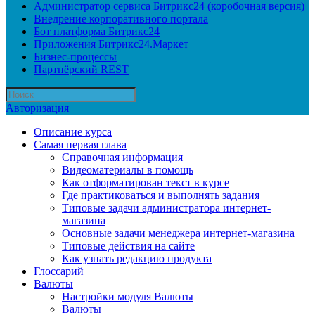
Администратор сервиса Битрикс24 (коробочная версия)
Внедрение корпоративного портала
Бот платформа Битрикс24
Приложения Битрикс24.Маркет
Бизнес-процессы
Партнёрский REST
Авторизация
Описание курса
Самая первая глава
Справочная информация
Видеоматериалы в помощь
Как отформатирован текст в курсе
Где практиковаться и выполнять задания
Типовые задачи администратора интернет-
магазина
Основные задачи менеджера интернет-магазина
Типовые действия на сайте
Как узнать редакцию продукта
Глоссарий
Валюты
Настройки модуля Валюты
Валюты