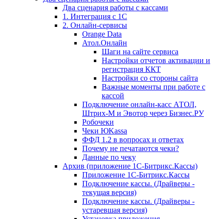
Два сценария работы с кассами
1. Интеграция с 1С
2. Онлайн-сервисы
Orange Data
Атол.Онлайн
Шаги на сайте сервиса
Настройки отчетов активации и
регистрация ККТ
Настройки со стороны сайта
Важные моменты при работе с
кассой
Подключение онлайн-касс АТОЛ,
Штрих-М и Эвотор через Бизнес.РУ
Робочеки
Чеки ЮKassa
ФФД 1.2 в вопросах и ответах
Почему не печатаются чеки?
Данные по чеку
Архив (приложение 1С-Битрикс.Кассы)
Приложение 1С-Битрикс.Кассы
Подключение кассы. (Драйверы -
текущая версия)
Подключение кассы. (Драйверы -
устаревшая версия)
Установка приложения