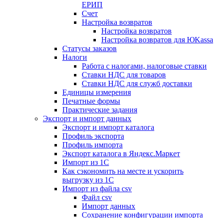
ЕРИП
Счет
Настройка возвратов
Настройка возвратов
Настройка возвратов для ЮKassa
Статусы заказов
Налоги
Работа с налогами, налоговые ставки
Ставки НДС для товаров
Ставки НДС для служб доставки
Единицы измерения
Печатные формы
Практические задания
Экспорт и импорт данных
Экспорт и импорт каталога
Профиль экспорта
Профиль импорта
Экспорт каталога в Яндекс.Маркет
Импорт из 1С
Как сэкономить на месте и ускорить
выгрузку из 1С
Импорт из файла csv
Файл csv
Импорт данных
Сохранение конфигурации импорта