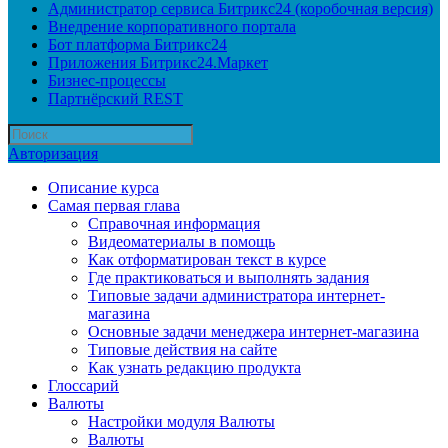
Администратор сервиса Битрикс24 (коробочная версия)
Внедрение корпоративного портала
Бот платформа Битрикс24
Приложения Битрикс24.Маркет
Бизнес-процессы
Партнёрский REST
Авторизация
Описание курса
Самая первая глава
Справочная информация
Видеоматериалы в помощь
Как отформатирован текст в курсе
Где практиковаться и выполнять задания
Типовые задачи администратора интернет-
магазина
Основные задачи менеджера интернет-магазина
Типовые действия на сайте
Как узнать редакцию продукта
Глоссарий
Валюты
Настройки модуля Валюты
Валюты