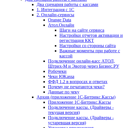
Два сценария работы с кассами
1. Интеграция с 1С
2. Онлайн-сервисы
Orange Data
Атол.Онлайн
Шаги на сайте сервиса
Настройки отчетов активации и
регистрация ККТ
Настройки со стороны сайта
Важные моменты при работе с
кассой
Подключение онлайн-касс АТОЛ,
Штрих-М и Эвотор через Бизнес.РУ
Робочеки
Чеки ЮKassa
ФФД 1.2 в вопросах и ответах
Почему не печатаются чеки?
Данные по чеку
Архив (приложение 1С-Битрикс.Кассы)
Приложение 1С-Битрикс.Кассы
Подключение кассы. (Драйверы -
текущая версия)
Подключение кассы. (Драйверы -
устаревшая версия)
Установка приложения