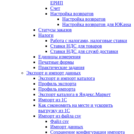
ЕРИП
Счет
Настройка возвратов
Настройка возвратов
Настройка возвратов для ЮKassa
Статусы заказов
Налоги
Работа с налогами, налоговые ставки
Ставки НДС для товаров
Ставки НДС для служб доставки
Единицы измерения
Печатные формы
Практические задания
Экспорт и импорт данных
Экспорт и импорт каталога
Профиль экспорта
Профиль импорта
Экспорт каталога в Яндекс.Маркет
Импорт из 1С
Как сэкономить на месте и ускорить
выгрузку из 1С
Импорт из файла csv
Файл csv
Импорт данных
Сохранение конфигурации импорта