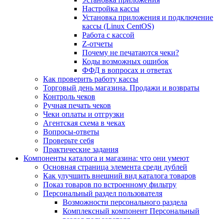
Настройка кассы
Установка приложения и подключение
кассы (Linux CentOS)
Работа с кассой
Z-отчеты
Почему не печатаются чеки?
Коды возможных ошибок
ФФД в вопросах и ответах
Как проверить работу кассы
Торговый день магазина. Продажи и возвраты
Контроль чеков
Ручная печать чеков
Чеки оплаты и отгрузки
Агентская схема в чеках
Вопросы-ответы
Проверьте себя
Практические задания
Компоненты каталога и магазина: что они умеют
Основная страница элемента среди дублей
Как улучшить внешний вид каталога товаров
Показ товаров по встроенному фильтру
Персональный раздел пользователя
Возможности персонального раздела
Комплексный компонент Персональный