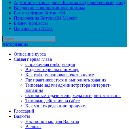
Администратор сервиса Битрикс24 (коробочная версия)
Внедрение корпоративного портала
Бот платформа Битрикс24
Приложения Битрикс24.Маркет
Бизнес-процессы
Партнёрский REST
Авторизация
Описание курса
Самая первая глава
Справочная информация
Видеоматериалы в помощь
Как отформатирован текст в курсе
Где практиковаться и выполнять задания
Типовые задачи администратора интернет-
магазина
Основные задачи менеджера интернет-магазина
Типовые действия на сайте
Как узнать редакцию продукта
Глоссарий
Валюты
Настройки модуля Валюты
Валюты