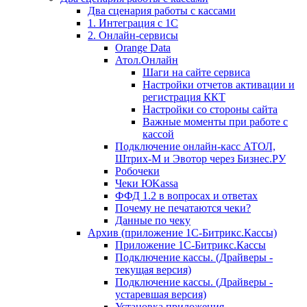
Два сценария работы с кассами
1. Интеграция с 1С
2. Онлайн-сервисы
Orange Data
Атол.Онлайн
Шаги на сайте сервиса
Настройки отчетов активации и
регистрация ККТ
Настройки со стороны сайта
Важные моменты при работе с
кассой
Подключение онлайн-касс АТОЛ,
Штрих-М и Эвотор через Бизнес.РУ
Робочеки
Чеки ЮKassa
ФФД 1.2 в вопросах и ответах
Почему не печатаются чеки?
Данные по чеку
Архив (приложение 1С-Битрикс.Кассы)
Приложение 1С-Битрикс.Кассы
Подключение кассы. (Драйверы -
текущая версия)
Подключение кассы. (Драйверы -
устаревшая версия)
Установка приложения