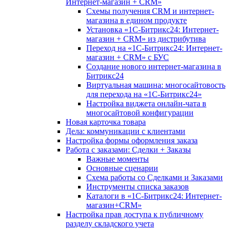
Интернет-магазин + CRM»
Схемы получения CRM и интернет-
магазина в едином продукте
Установка «1С-Битрикс24: Интернет-
магазин + CRM» из дистрибутива
Переход на «1С-Битрикс24: Интернет-
магазин + CRM» с БУС
Создание нового интернет-магазина в
Битрикс24
Виртуальная машина: многосайтовость
для перехода на «1С-Битрикс24»
Настройка виджета онлайн-чата в
многосайтовой конфигурации
Новая карточка товара
Дела: коммуникации с клиентами
Настройка формы оформления заказа
Работа с заказами: Сделки + Заказы
Важные моменты
Основные сценарии
Схема работы со Сделками и Заказами
Инструменты списка заказов
Каталоги в «1С-Битрикс24: Интернет-
магазин+CRM»
Настройка прав доступа к публичному
разделу складского учета