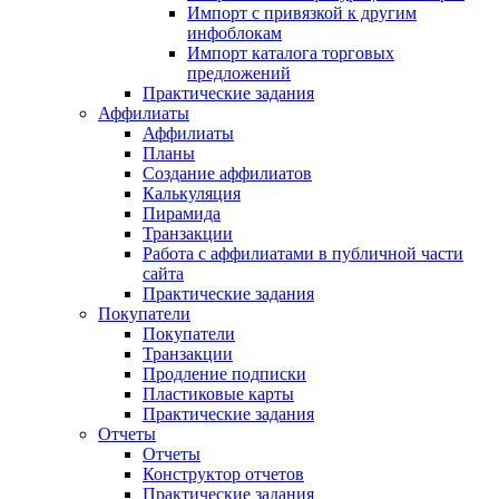
Импорт с привязкой к другим
инфоблокам
Импорт каталога торговых
предложений
Практические задания
Аффилиаты
Аффилиаты
Планы
Создание аффилиатов
Калькуляция
Пирамида
Транзакции
Работа с аффилиатами в публичной части
сайта
Практические задания
Покупатели
Покупатели
Транзакции
Продление подписки
Пластиковые карты
Практические задания
Отчеты
Отчеты
Конструктор отчетов
Практические задания