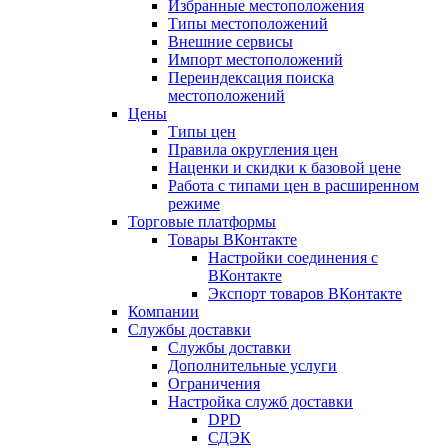
Избранные местоположения
Типы местоположений
Внешние сервисы
Импорт местоположений
Переиндексация поиска
местоположений
Цены
Типы цен
Правила округления цен
Наценки и скидки к базовой цене
Работа с типами цен в расширенном
режиме
Торговые платформы
Товары ВКонтакте
Настройки соединения с
ВКонтакте
Экспорт товаров ВКонтакте
Компании
Службы доставки
Службы доставки
Дополнительные услуги
Ограничения
Настройка служб доставки
DPD
СДЭК