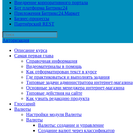
Внедрение корпоративного портала
Бот платформа Битрикс24
Приложения Битрикс24.Маркет
Бизнес-процессы
Партнёрский REST
Авторизация
Описание курса
Самая первая глава
Справочная информация
Видеоматериалы в помощь
Как отформатирован текст в курсе
Где практиковаться и выполнять задания
Типовые задачи администратора интернет-магазина
Основные задачи менеджера интернет-магазина
Типовые действия на сайте
Как узнать редакцию продукта
Глоссарий
Валюты
Настройки модуля Валюты
Валюты
Валюты: создание и управление
Создание валют через классификатор