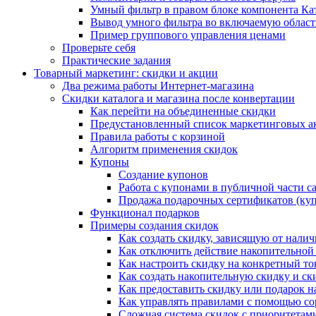
Умный фильтр в правом блоке компонента Ка
Вывод умного фильтра во включаемую област
Пример группового управления ценами
Проверьте себя
Практические задания
Товарный маркетинг: скидки и акции
Два режима работы Интернет-магазина
Скидки каталога и магазина после конвертации
Как перейти на объединенные скидки
Предустановленный список маркетинговых а
Правила работы с корзиной
Алгоритм применения скидок
Купоны
Создание купонов
Работа с купонами в публичной части с
Продажа подарочных сертификатов (ку
Функционал подарков
Примеры создания скидок
Как создать скидку, зависящую от налич
Как отключить действие накопительной
Как настроить скидку на конкретный то
Как создать накопительную скидку и ск
Как предоставить скидку или подарок н
Как управлять правилами с помощью с
Сложная система скидок с приоритетам