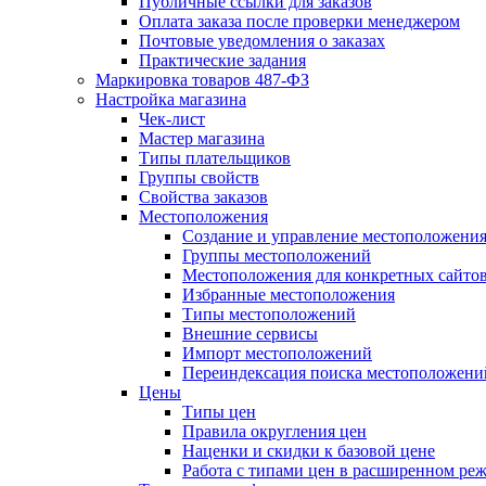
Публичные ссылки для заказов
Оплата заказа после проверки менеджером
Почтовые уведомления о заказах
Практические задания
Маркировка товаров 487-ФЗ
Настройка магазина
Чек-лист
Мастер магазина
Типы плательщиков
Группы свойств
Свойства заказов
Местоположения
Создание и управление местоположени
Группы местоположений
Местоположения для конкретных сайто
Избранные местоположения
Типы местоположений
Внешние сервисы
Импорт местоположений
Переиндексация поиска местоположени
Цены
Типы цен
Правила округления цен
Наценки и скидки к базовой цене
Работа с типами цен в расширенном ре