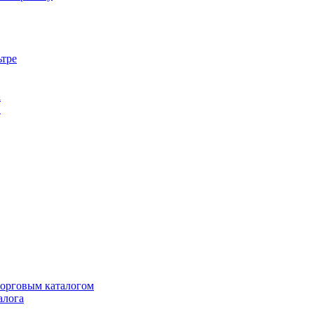
ьтре
а
в
торговым каталогом
алога