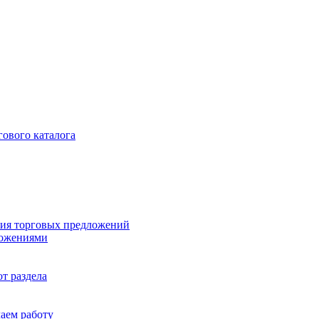
гового каталога
ия торговых предложений
ложениями
т раздела
чаем работу