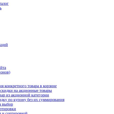
талог
ь
кций
айта
понов)
ия конкретного товара в корзине
 скидки на акционные товары
вар из акционной категории
идку по купону без их суммирования
а выбор
ортировки
и и сортировкой