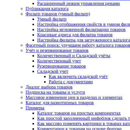
Расширенный режим управления ценами
Публикация каталога
Фильтр товаров (умный фильтр)
Умный фильтр
Настройка отображения свойств в умном фил
Настройка мгновенной фильтрации товаров
Красивые адреса для фильтра товаров
Настройка фильтра для загруженного каталог
Фасетный поиск: улучшаем работу каталога товаро
Учёт и резервирование товаров
Количественный и Складской учёты
Количественный учет
Резервирование товаров
Складской учет
Как включить складской учёт
Работа с документами
Диалог выбора товаров
Подписка на товары и услуги
Массовое изменение цен в разделах и элементах
Каталог для разнотипных товаров
Примеры
Каталог товаров на простых компонентах
Как простой заполненный инфоблок сделать 
Как массово поменять картинки в товарах кат
Комментарии к товарам на основе форума