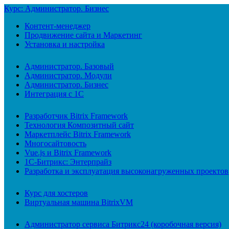
Курс: Администратор. Бизнес
Контент-менеджер
Продвижение сайта и Маркетинг
Установка и настройка
Администратор. Базовый
Администратор. Модули
Администратор. Бизнес
Интеграция с 1С
Разработчик Bitrix Framework
Технология Композитный сайт
Маркетплейс Bitrix Framework
Многосайтовость
Vue.js и Bitrix Framework
1С-Битрикс: Энтерпрайз
Разработка и эксплуатация высоконагруженных проектов
Курс для хостеров
Виртуальная машина BitrixVM
Администратор сервиса Битрикс24 (коробочная версия)