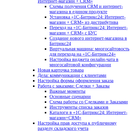
Интернет-магазин + CRM»
Схемы получения CRM и интернет-
магазина в едином продукте
Установка «1С-Битрикс24: Интернет-
магазин + CRM» из дистрибутива
Переход на «1С-Битрикс24: Интернет-
магазин + CRM» с БУС
Создание нового интернет-магазина в
Битрикс24
Виртуальная машина: многосайтовость
для перехода на «1С-Битрикс24»
Настройка виджета онлайн-чата в
многосайтовой конфигурации
Новая карточка товара
Дела: коммуникации с клиентами
Настройка формы оформления заказа
Работа с заказами: Сделки + Заказы
Важные моменты
Основные сценарии
Схема работы со Сделками и Заказами
Инструменты списка заказов
Каталоги в «1С-Битрикс24: Интернет-
магазин+CRM»
Настройка прав доступа к публичному
разделу складского учета