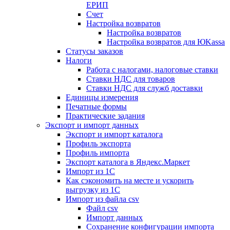
ЕРИП
Счет
Настройка возвратов
Настройка возвратов
Настройка возвратов для ЮKassa
Статусы заказов
Налоги
Работа с налогами, налоговые ставки
Ставки НДС для товаров
Ставки НДС для служб доставки
Единицы измерения
Печатные формы
Практические задания
Экспорт и импорт данных
Экспорт и импорт каталога
Профиль экспорта
Профиль импорта
Экспорт каталога в Яндекс.Маркет
Импорт из 1С
Как сэкономить на месте и ускорить
выгрузку из 1С
Импорт из файла csv
Файл csv
Импорт данных
Сохранение конфигурации импорта