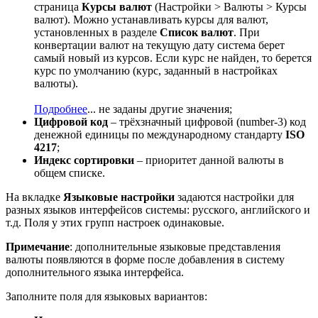
страница
Курсы валют
(
Настройки > Валюты > Курсы
валют
). Можно устанавливать курсы для валют,
установленных в разделе
Список валют
. При
конвертации валют на текущую дату система берет
самый новый из курсов. Если курс не найден, то берется
курс по умолчанию (курс, заданный в настройках
валюты).
Подробнее
...
не заданы другие значения;
Цифровой код
– трёхзначный цифровой (number-3) код
денежной единицы по международному стандарту
ISO
4217
;
Индекс сортировки
– приоритет данной валюты в
общем списке.
На вкладке
Языковые настройки
задаются настройки для
разных языков интерфейсов системы: русского, английского и
т.д. Поля у этих групп настроек одинаковые.
Примечание
: дополнительные языковые представления
валюты появляются в форме после добавления в систему
дополнительного языка интерфейса.
Заполните поля для языковых вариантов: