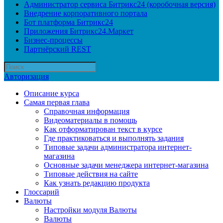
Администратор сервиса Битрикс24 (коробочная версия)
Внедрение корпоративного портала
Бот платформа Битрикс24
Приложения Битрикс24.Маркет
Бизнес-процессы
Партнёрский REST
Авторизация
Описание курса
Самая первая глава
Справочная информация
Видеоматериалы в помощь
Как отформатирован текст в курсе
Где практиковаться и выполнять задания
Типовые задачи администратора интернет-
магазина
Основные задачи менеджера интернет-магазина
Типовые действия на сайте
Как узнать редакцию продукта
Глоссарий
Валюты
Настройки модуля Валюты
Валюты