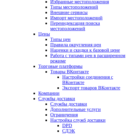
Избранные местоположения
Типы местоположений
Внешние сервисы
Импорт местоположений
Переиндексация поиска
местоположений
Цены
Типы цен
Правила округления цен
Наценки и скидки к базовой цене
Работа с типами цен в расширенном
режиме
Торговые платформы
Товары ВКонтакте
Настройки соединения с
ВКонтакте
Экспорт товаров ВКонтакте
Компании
Службы доставки
Службы доставки
Дополнительные услуги
Ограничения
Настройка служб доставки
DPD
СДЭК