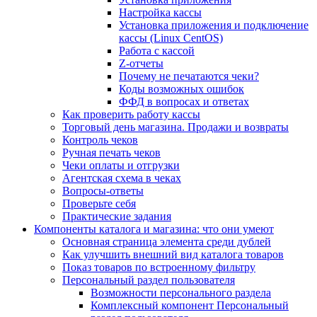
Настройка кассы
Установка приложения и подключение
кассы (Linux CentOS)
Работа с кассой
Z-отчеты
Почему не печатаются чеки?
Коды возможных ошибок
ФФД в вопросах и ответах
Как проверить работу кассы
Торговый день магазина. Продажи и возвраты
Контроль чеков
Ручная печать чеков
Чеки оплаты и отгрузки
Агентская схема в чеках
Вопросы-ответы
Проверьте себя
Практические задания
Компоненты каталога и магазина: что они умеют
Основная страница элемента среди дублей
Как улучшить внешний вид каталога товаров
Показ товаров по встроенному фильтру
Персональный раздел пользователя
Возможности персонального раздела
Комплексный компонент Персональный