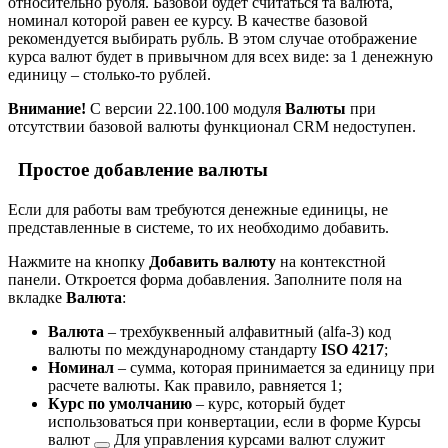
относительно рубля. Базовой будет считаться та валюта,
номинал которой равен ее курсу. В качестве базовой
рекомендуется выбирать рубль. В этом случае отображение
курса валют будет в привычном для всех виде: за 1 денежную
единицу – столько-то рублей.
Внимание!
С версии 22.100.100 модуля
Валюты
при
отсутствии базовой валюты функционал CRM недоступен.
Простое добавление валюты
Если для работы вам требуются денежные единицы, не
представленные в системе, то их необходимо добавить.
Нажмите на кнопку
Добавить валюту
на контекстной
панели. Откроется форма добавления. Заполните поля на
вкладке
Валюта
:
Валюта
– трехбуквенный алфавитный (alfa-3) код
валюты по международному стандарту
ISO 4217
;
Номинал
– сумма, которая принимается за единицу при
расчете валюты. Как правило, равняется 1;
Курс по умолчанию
– курс, который будет
использоваться при конвертации, если в форме
Курсы
валют
Для управления курсами валют служит