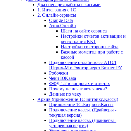
Два сценария работы с кассами
1. Интеграция с 1С
2. Онлайн-сервисы
Orange Data
Атол.Онлайн
Шаги на сайте сервиса
Настройки отчетов активации и
регистрация ККТ
Настройки со стороны сайта
Важные моменты при работе с
кассой
Подключение онлайн-касс АТОЛ,
Штрих-М и Эвотор через Бизнес.РУ
Робочеки
Чеки ЮKassa
ФФД 1.2 в вопросах и ответах
Почему не печатаются чеки?
Данные по чеку
Архив (приложение 1С-Битрикс.Кассы)
Приложение 1С-Битрикс.Кассы
Подключение кассы. (Драйверы -
текущая версия)
Подключение кассы. (Драйверы -
устаревшая версия)
Установка приложения