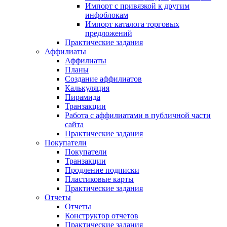
Импорт с привязкой к другим
инфоблокам
Импорт каталога торговых
предложений
Практические задания
Аффилиаты
Аффилиаты
Планы
Создание аффилиатов
Калькуляция
Пирамида
Транзакции
Работа с аффилиатами в публичной части
сайта
Практические задания
Покупатели
Покупатели
Транзакции
Продление подписки
Пластиковые карты
Практические задания
Отчеты
Отчеты
Конструктор отчетов
Практические задания