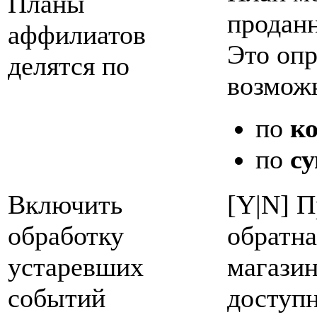
Планы
проданн
аффилиатов
Это опр
делятся по
возмож
по
к
по
с
Включить
[Y|N] П
обработку
обратна
устаревших
магазин
событий
доступн