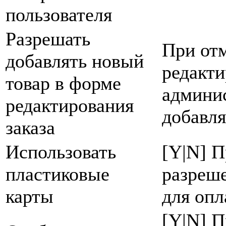
пользователя
Разрешать
При от
добавлять новый
редакти
товар в форме
админи
редактирования
добавля
заказа
Использовать
[Y|N] П
пластиковые
разреше
карты
для опл
[Y|N] П