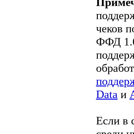
Приме
подде
чеков п
ФФД 1.
поддер
обрабо
поддер
Data
и
Если в 
среди н