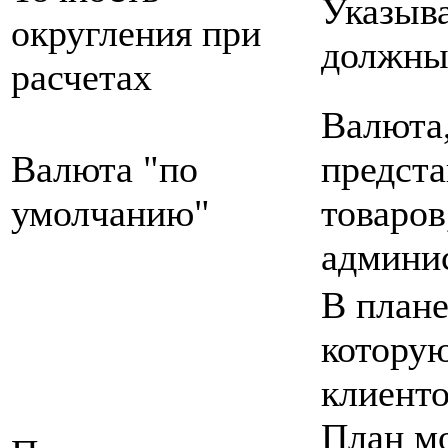
Указыва
округления при
должны
расчетах
Валюта,
Валюта "по
предста
умолчанию"
товаров
админис
В плане
которую
клиент
План мо