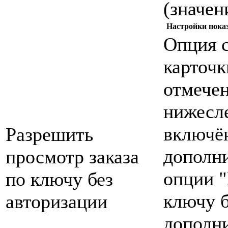
(значен
Настройки показ
Опция с
карточк
отмечен
нижесл
включё
Разрешить
дополн
просмотр заказа
опции "
по ключу без
ключу б
авторизации
дополн