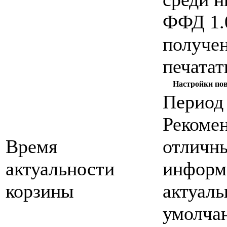
ФФД 1.0
получе
печатат
Настройки пов
Период
Рекомен
Время
отличны
актуальности
информа
корзины
актуаль
умолча