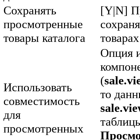
Сохранять
[Y|N] П
просмотренные
сохран
товары каталога
товарах
Опция и
компон
(
sale.v
Использовать
то данн
совместимость
sale.vi
для
таблиц
просмотренных
Просмо