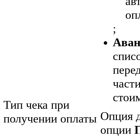
ав
оп
;
Аван
спис
пере
част
стоим
Тип чека при
Опция 
получении оплаты
опции