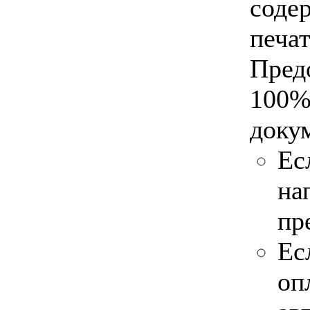
соде
печа
Пред
100%
доку
Ес
на
пр
Ес
оп