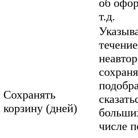
об офор
т.д.
Указыва
течение
неавтор
сохраня
подобра
Сохранять
сказать
корзину (дней)
больши
числе п