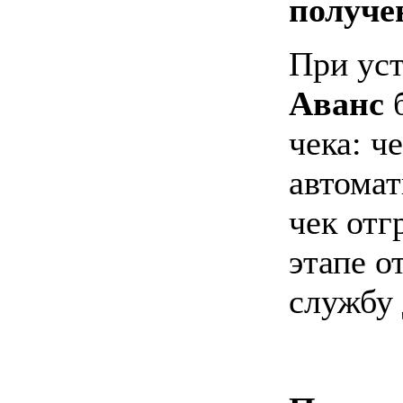
получе
При ус
Аванс
б
чека:
ч
автомат
чек отг
этапе о
службу 