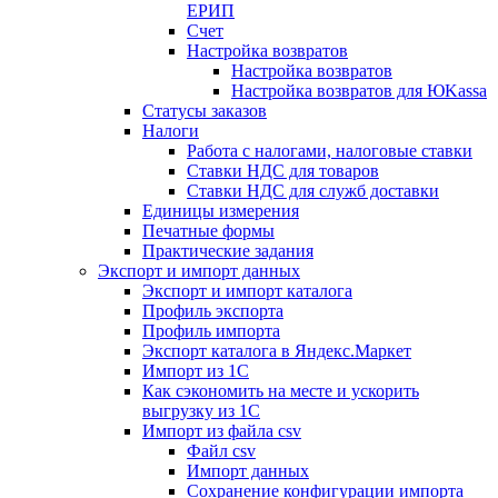
ЕРИП
Счет
Настройка возвратов
Настройка возвратов
Настройка возвратов для ЮKassa
Статусы заказов
Налоги
Работа с налогами, налоговые ставки
Ставки НДС для товаров
Ставки НДС для служб доставки
Единицы измерения
Печатные формы
Практические задания
Экспорт и импорт данных
Экспорт и импорт каталога
Профиль экспорта
Профиль импорта
Экспорт каталога в Яндекс.Маркет
Импорт из 1С
Как сэкономить на месте и ускорить
выгрузку из 1С
Импорт из файла csv
Файл csv
Импорт данных
Сохранение конфигурации импорта