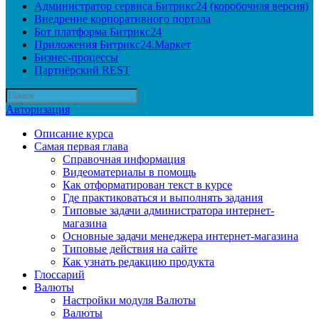
Администратор сервиса Битрикс24 (коробочная версия)
Внедрение корпоративного портала
Бот платформа Битрикс24
Приложения Битрикс24.Маркет
Бизнес-процессы
Партнёрский REST
Авторизация
Описание курса
Самая первая глава
Справочная информация
Видеоматериалы в помощь
Как отформатирован текст в курсе
Где практиковаться и выполнять задания
Типовые задачи администратора интернет-
магазина
Основные задачи менеджера интернет-магазина
Типовые действия на сайте
Как узнать редакцию продукта
Глоссарий
Валюты
Настройки модуля Валюты
Валюты