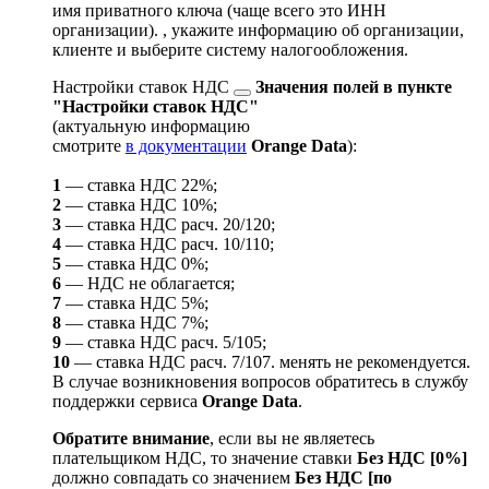
имя приватного ключа (чаще всего это ИНН
организации).
, укажите информацию об организации,
клиенте и выберите систему налогообложения.
Настройки
ставок НДС
Значения полей в пункте
"Настройки ставок НДС"
(актуальную информацию
смотрите
в документации
Orange Data
):
1
— ставка НДС 22%;
2
— ставка НДС 10%;
3
— ставка НДС расч. 20/120;
4
— ставка НДС расч. 10/110;
5
— ставка НДС 0%;
6
— НДС не облагается;
7
— ставка НДС 5%;
8
— ставка НДС 7%;
9
— ставка НДС расч. 5/105;
10
— ставка НДС расч. 7/107.
менять не рекомендуется.
В случае возникновения вопросов обратитесь в службу
поддержки сервиса
Orange Data
.
Обратите внимание
, если вы не являетесь
плательщиком НДС, то значение ставки
Без НДС [0%]
должно совпадать со значением
Без НДС [по