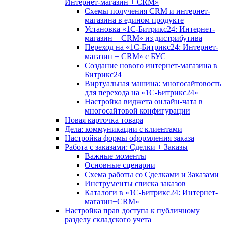
Интернет-магазин + CRM»
Схемы получения CRM и интернет-
магазина в едином продукте
Установка «1С-Битрикс24: Интернет-
магазин + CRM» из дистрибутива
Переход на «1С-Битрикс24: Интернет-
магазин + CRM» с БУС
Создание нового интернет-магазина в
Битрикс24
Виртуальная машина: многосайтовость
для перехода на «1С-Битрикс24»
Настройка виджета онлайн-чата в
многосайтовой конфигурации
Новая карточка товара
Дела: коммуникации с клиентами
Настройка формы оформления заказа
Работа с заказами: Сделки + Заказы
Важные моменты
Основные сценарии
Схема работы со Сделками и Заказами
Инструменты списка заказов
Каталоги в «1С-Битрикс24: Интернет-
магазин+CRM»
Настройка прав доступа к публичному
разделу складского учета