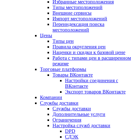
Избранные местоположения
Типы местоположений
Внешние сервисы
Импорт местоположений
Переиндексация поиска
местоположений
Цены
Типы цен
Правила округления цен
Наценки и скидки к базовой цене
Работа с типами цен в расширенном
режиме
Торговые платформы
Товары ВКонтакте
Настройки соединения с
ВКонтакте
Экспорт товаров ВКонтакте
Компании
Службы доставки
Службы доставки
Дополнительные услуги
Ограничения
Настройка служб доставки
DPD
СДЭК