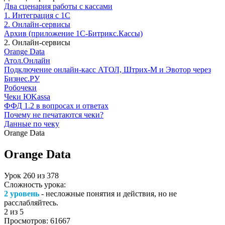
Два сценария работы с кассами
1. Интеграция с 1С
2. Онлайн-сервисы
Архив (приложение 1С-Битрикс.Кассы)
2. Онлайн-сервисы
Orange Data
Атол.Онлайн
Подключение онлайн-касс АТОЛ, Штрих-М и Эвотор через
Бизнес.РУ
Робочеки
Чеки ЮKassa
ФФД 1.2 в вопросах и ответах
Почему не печатаются чеки?
Данные по чеку
Orange Data
Orange Data
Урок
260
из
378
Сложность урока:
2 уровень
- несложные понятия и действия, но не
расслабляйтесь.
2
из 5
Просмотров:
61667