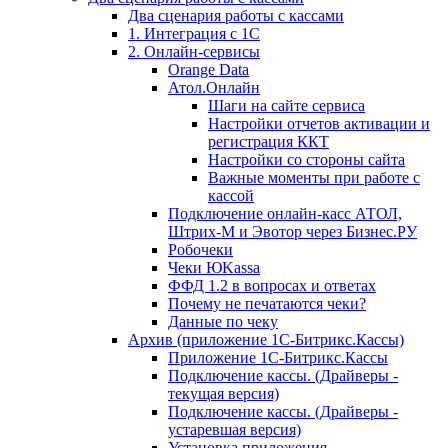
Два сценария работы с кассами
1. Интеграция с 1С
2. Онлайн-сервисы
Orange Data
Атол.Онлайн
Шаги на сайте сервиса
Настройки отчетов активации и
регистрация ККТ
Настройки со стороны сайта
Важные моменты при работе с
кассой
Подключение онлайн-касс АТОЛ,
Штрих-М и Эвотор через Бизнес.РУ
Робочеки
Чеки ЮKassa
ФФД 1.2 в вопросах и ответах
Почему не печатаются чеки?
Данные по чеку
Архив (приложение 1С-Битрикс.Кассы)
Приложение 1С-Битрикс.Кассы
Подключение кассы. (Драйверы -
текущая версия)
Подключение кассы. (Драйверы -
устаревшая версия)
Установка приложения