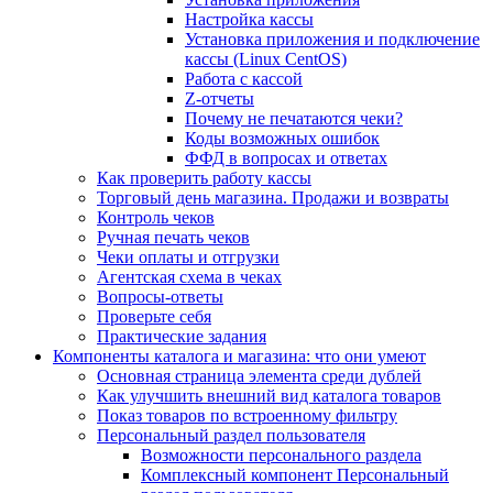
Настройка кассы
Установка приложения и подключение
кассы (Linux CentOS)
Работа с кассой
Z-отчеты
Почему не печатаются чеки?
Коды возможных ошибок
ФФД в вопросах и ответах
Как проверить работу кассы
Торговый день магазина. Продажи и возвраты
Контроль чеков
Ручная печать чеков
Чеки оплаты и отгрузки
Агентская схема в чеках
Вопросы-ответы
Проверьте себя
Практические задания
Компоненты каталога и магазина: что они умеют
Основная страница элемента среди дублей
Как улучшить внешний вид каталога товаров
Показ товаров по встроенному фильтру
Персональный раздел пользователя
Возможности персонального раздела
Комплексный компонент Персональный