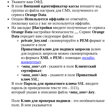
Укажите ваш ОФД.
В поле
Внешний идентификатор кассы
впишите код
группы из файла настроек для CMS, полученного от
сервиса
Orange Data
.
Опцию
Используется оффлайн
не отмечайте,
поскольку касса у вас не используется оффлайн.
На закладке
]Настройки
введите полученные от сервиса
Orange Data
настройки безопасности
Сервис
Orange
Data
передает вам следующие файлы:
private_key.xml
- сконвертируйте в
PEM
-формат и
укажите в поле
Приватный ключ для подписи запросов
(ключ
для подписи запросов можно сконвертировать
из формата
XML
в
PEM
с помощью
онлайн-
конвертера
);
<
ваш_инн
>.crt
- укажите в поле
Клиентский
сертификат
;
<
ваш_инн
>.key
- укажите в поле
Приватный
ключ SSL
;
В поле
Пароль для приватного ключа SSL
введите
пароль (в приведенном тексте это - 1111),
который указан в описании файла
<
ваш_инн
>.key
.
Поле
Ключ для проверки подписи
- это необязательное
поле. В нем указывается