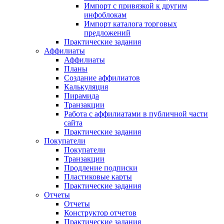
Импорт с привязкой к другим
инфоблокам
Импорт каталога торговых
предложений
Практические задания
Аффилиаты
Аффилиаты
Планы
Создание аффилиатов
Калькуляция
Пирамида
Транзакции
Работа с аффилиатами в публичной части
сайта
Практические задания
Покупатели
Покупатели
Транзакции
Продление подписки
Пластиковые карты
Практические задания
Отчеты
Отчеты
Конструктор отчетов
Практические задания