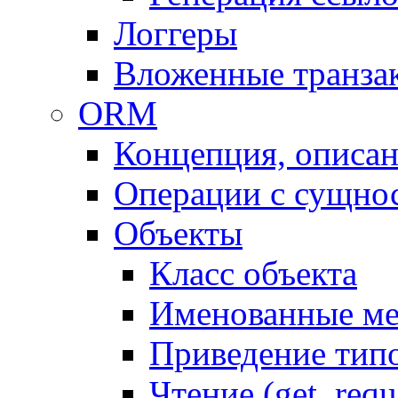
Логгеры
Вложенные транза
ORM
Концепция, описа
Операции с сущно
Объекты
Класс объекта
Именованные м
Приведение тип
Чтение (get, requ