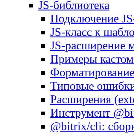
JS-библиотека
Подключение JS
JS-класс к шабл
JS-расширение 
Примеры кастом
Форматирование д
Типовые ошибки
Расширения (ext
Инструмент @bitr
@bitrix/cli: сбо