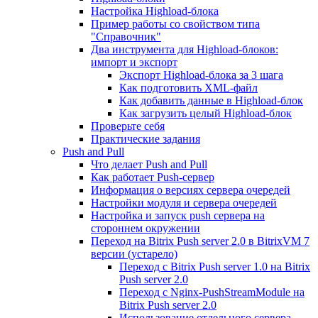
Настройка Highload-блока
Пример работы со свойством типа
"Справочник"
Два инструмента для Highload-блоков:
импорт и экспорт
Экспорт Highload-блока за 3 шага
Как подготовить XML-файл
Как добавить данные в Highload-блок
Как загрузить целый Highload-блок
Проверьте себя
Практические задания
Push and Pull
Что делает Push and Pull
Как работает Push-сервер
Информация о версиях сервера очередей
Настройки модуля и сервера очередей
Настройка и запуск push сервера на
стороннем окружении
Переход на Bitrix Push server 2.0 в BitrixVM 7
версии (устарело)
Переход с Bitrix Push server 1.0 на Bitrix
Push server 2.0
Переход с Nginx-PushStreamModule на
Bitrix Push server 2.0
Использование отдельного сервера