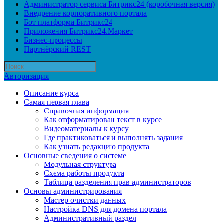
Администратор сервиса Битрикс24 (коробочная версия)
Внедрение корпоративного портала
Бот платформа Битрикс24
Приложения Битрикс24.Маркет
Бизнес-процессы
Партнёрский REST
Авторизация
Описание курса
Самая первая глава
Справочная информация
Как отформатирован текст в курсе
Видеоматериалы к курсу
Где практиковаться и выполнять задания
Как узнать редакцию продукта
Основные сведения о системе
Модульная структура
Схема работы продукта
Таблица разделения прав администраторов
Основы администрирования
Мастер очистки данных
Настройка DNS для домена портала
Административный раздел