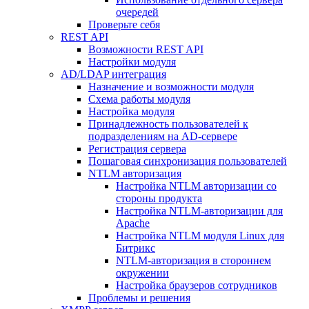
очередей
Проверьте себя
REST API
Возможности REST API
Настройки модуля
AD/LDAP интеграция
Назначение и возможности модуля
Схема работы модуля
Настройка модуля
Принадлежность пользователей к
подразделениям на AD-сервере
Регистрация сервера
Пошаговая синхронизация пользователей
NTLM авторизация
Настройка NTLM авторизации со
стороны продукта
Настройка NTLM-авторизации для
Apache
Настройка NTLM модуля Linux для
Битрикс
NTLM-авторизация в стороннем
окружении
Настройка браузеров сотрудников
Проблемы и решения