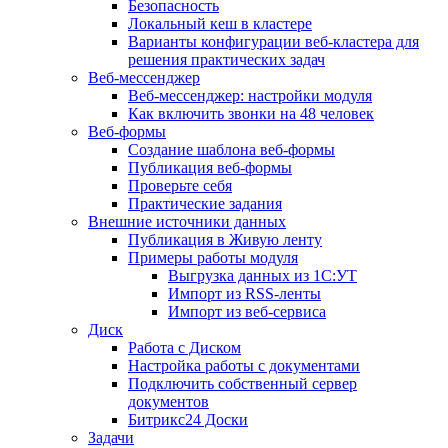
Безопасность
Локальный кеш в кластере
Варианты конфигурации веб-кластера для
решения практических задач
Веб-мессенджер
Веб-мессенджер: настройки модуля
Как включить звонки на 48 человек
Веб-формы
Создание шаблона веб-формы
Публикация веб-формы
Проверьте себя
Практические задания
Внешние источники данных
Публикация в Живую ленту
Примеры работы модуля
Выгрузка данных из 1С:УТ
Импорт из RSS-ленты
Импорт из веб-сервиса
Диск
Работа с Диском
Настройка работы с документами
Подключить собственный сервер
документов
Битрикс24 Доски
Задачи