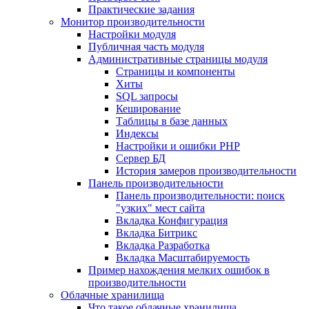
Практические задания
Монитор производительности
Настройки модуля
Публичная часть модуля
Административные страницы модуля
Страницы и компоненты
Хиты
SQL запросы
Кеширование
Таблицы в базе данных
Индексы
Настройки и ошибки PHP
Сервер БД
История замеров производительности
Панель производительности
Панель производительности: поиск
"узких" мест сайта
Вкладка Конфигурация
Вкладка Битрикс
Вкладка Разработка
Вкладка Масштабируемость
Пример нахождения мелких ошибок в
производительности
Облачные хранилища
Что такое облачные хранилища