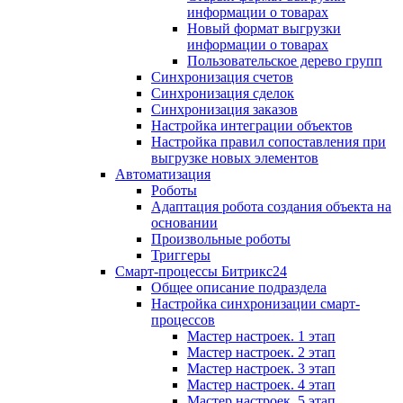
информации о товарах
Новый формат выгрузки
информации о товарах
Пользовательское дерево групп
Синхронизация счетов
Синхронизация сделок
Синхронизация заказов
Настройка интеграции объектов
Настройка правил сопоставления при
выгрузке новых элементов
Автоматизация
Роботы
Адаптация робота создания объекта на
основании
Произвольные роботы
Триггеры
Смарт-процессы Битрикс24
Общее описание подраздела
Настройка синхронизации смарт-
процессов
Мастер настроек. 1 этап
Мастер настроек. 2 этап
Мастер настроек. 3 этап
Мастер настроек. 4 этап
Мастер настроек. 5 этап