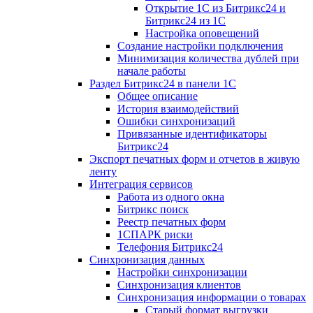
Открытие 1С из Битрикс24 и
Битрикс24 из 1С
Настройка оповещений
Создание настройки подключения
Минимизация количества дублей при
начале работы
Раздел Битрикс24 в панели 1С
Общее описание
История взаимодействий
Ошибки синхронизаций
Привязанные идентификаторы
Битрикс24
Экспорт печатных форм и отчетов в живую
ленту
Интеграция сервисов
Работа из одного окна
Битрикс поиск
Реестр печатных форм
1СПАРК риски
Телефония Битрикс24
Синхронизация данных
Настройки синхронизации
Синхронизация клиентов
Синхронизация информации о товарах
Старый формат выгрузки