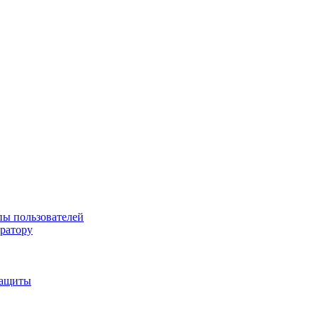
пы пользователей
тратору
защиты