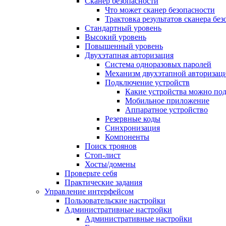
Сканер безопасности
Что может сканер безопасности
Трактовка результатов сканера бе
Стандартный уровень
Высокий уровень
Повышенный уровень
Двухэтапная авторизация
Система одноразовых паролей
Механизм двухэтапной авторизац
Подключение устройств
Какие устройства можно по
Мобильное приложение
Аппаратное устройство
Резервные коды
Синхронизация
Компоненты
Поиск троянов
Стоп-лист
Хосты/домены
Проверьте себя
Практические задания
Управление интерфейсом
Пользовательские настройки
Административные настройки
Административные настройки