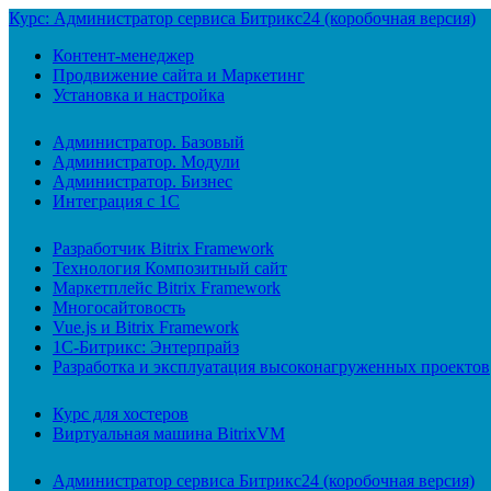
Курс: Администратор сервиса Битрикс24 (коробочная версия)
Контент-менеджер
Продвижение сайта и Маркетинг
Установка и настройка
Администратор. Базовый
Администратор. Модули
Администратор. Бизнес
Интеграция с 1С
Разработчик Bitrix Framework
Технология Композитный сайт
Маркетплейс Bitrix Framework
Многосайтовость
Vue.js и Bitrix Framework
1С-Битрикс: Энтерпрайз
Разработка и эксплуатация высоконагруженных проектов
Курс для хостеров
Виртуальная машина BitrixVM
Администратор сервиса Битрикс24 (коробочная версия)