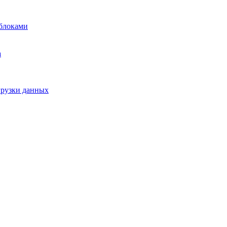
блоками
а
грузки данных