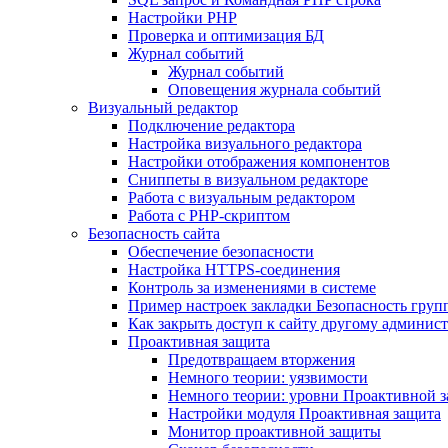
Настройки PHP
Проверка и оптимизация БД
Журнал событий
Журнал событий
Оповещения журнала событий
Визуальный редактор
Подключение редактора
Настройка визуального редактора
Настройки отображения компонентов
Сниппеты в визуальном редакторе
Работа с визуальным редактором
Работа с PHP-скриптом
Безопасность сайта
Обеспечение безопасности
Настройка HTTPS-соединения
Контроль за изменениями в системе
Пример настроек закладки Безопасность груп
Как закрыть доступ к сайту другому админис
Проактивная защита
Предотвращаем вторжения
Немного теории: уязвимости
Немного теории: уровни Проактивной 
Настройки модуля Проактивная защита
Монитор проактивной защиты