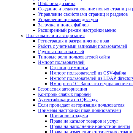
Шаблоны дизайна
Создание и редактирование новых страниц и 
Управление свойствами страниц и разделов
Управление правами доступа
Загрузка и поиск файлов
Расширенный режим настройки меню
Пользователи и авторизация
Регистрация и разграничение прав
Работа с учетными записями пользователей
Группы пользователей
Типовые роли пользователей сайта
Импорт пользователей
Страница импорта
Импорт пользователей из CSV-файла
Импорт пользователей из LDAP-director
Импорт из 1С: Зарплата и управление п
Безопасная авторизация
Контроль слабых паролей
Аутентификация по QR-коду
Если пропадает авторизация пользователя
Примеры настройки прав пользователей
Постановка задачи
Права на каталог товаров и услуг
Права на наполнение новостной ленты
Права на изменение статических страни