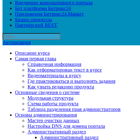
Внедрение корпоративного портала
Бот платформа Битрикс24
Приложения Битрикс24.Маркет
Бизнес-процессы
Партнёрский REST
Авторизация
Описание курса
Самая первая глава
Справочная информация
Как отформатирован текст в курсе
Видеоматериалы к курсу
Где практиковаться и выполнять задания
Как узнать редакцию продукта
Основные сведения о системе
Модульная структура
Схема работы продукта
Таблица разделения прав администраторов
Основы администрирования
Мастер очистки данных
Настройка DNS для домена портала
Административный раздел
Административный раздел