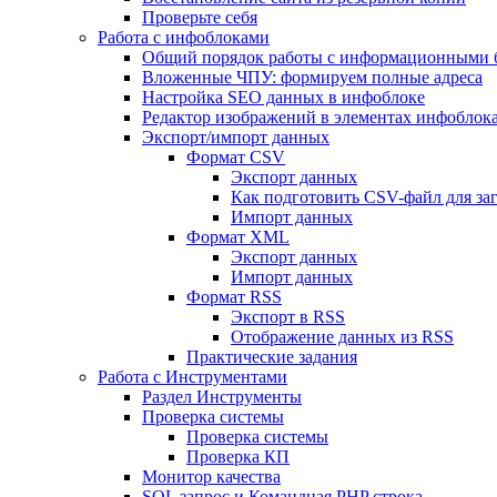
Проверьте себя
Работа с инфоблоками
Общий порядок работы с информационными 
Вложенные ЧПУ: формируем полные адреса
Настройка SEO данных в инфоблоке
Редактор изображений в элементах инфоблок
Экспорт/импорт данных
Формат CSV
Экспорт данных
Как подготовить CSV-файл для за
Импорт данных
Формат XML
Экспорт данных
Импорт данных
Формат RSS
Экспорт в RSS
Отображение данных из RSS
Практические задания
Работа с Инструментами
Раздел Инструменты
Проверка системы
Проверка системы
Проверка КП
Монитор качества
SQL запрос и Командная PHP строка