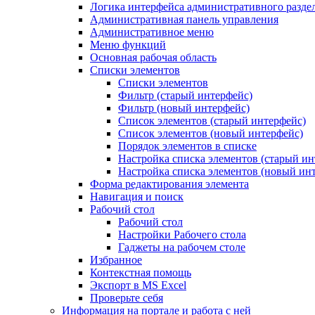
Логика интерфейса административного разде
Административная панель управления
Административное меню
Меню функций
Основная рабочая область
Списки элементов
Списки элементов
Фильтр (старый интерфейс)
Фильтр (новый интерфейс)
Список элементов (старый интерфейс)
Список элементов (новый интерфейс)
Порядок элементов в списке
Настройка списка элементов (старый ин
Настройка списка элементов (новый ин
Форма редактирования элемента
Навигация и поиск
Рабочий стол
Рабочий стол
Настройки Рабочего стола
Гаджеты на рабочем столе
Избранное
Контекстная помощь
Экспорт в MS Excel
Проверьте себя
Информация на портале и работа с ней