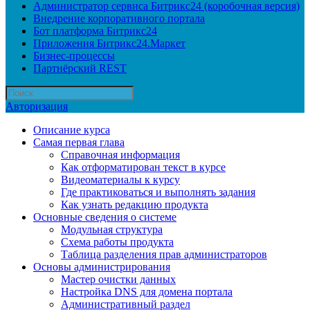
Администратор сервиса Битрикс24 (коробочная версия)
Внедрение корпоративного портала
Бот платформа Битрикс24
Приложения Битрикс24.Маркет
Бизнес-процессы
Партнёрский REST
Авторизация
Описание курса
Самая первая глава
Справочная информация
Как отформатирован текст в курсе
Видеоматериалы к курсу
Где практиковаться и выполнять задания
Как узнать редакцию продукта
Основные сведения о системе
Модульная структура
Схема работы продукта
Таблица разделения прав администраторов
Основы администрирования
Мастер очистки данных
Настройка DNS для домена портала
Административный раздел