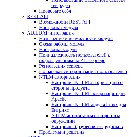
очередей
Проверьте себя
REST API
Возможности REST API
Настройки модуля
AD/LDAP интеграция
Назначение и возможности модуля
Схема работы модуля
Настройка модуля
Принадлежность пользователей к
подразделениям на AD-сервере
Регистрация сервера
Пошаговая синхронизация пользователей
NTLM авторизация
Настройка NTLM авторизации со
стороны продукта
Настройка NTLM-авторизации для
Apache
Настройка NTLM модуля Linux для
Битрикс
NTLM-авторизация в стороннем
окружении
Настройка браузеров сотрудников
Проблемы и решения