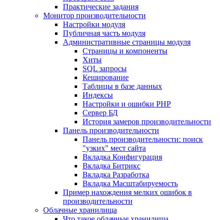
Практические задания
Монитор производительности
Настройки модуля
Публичная часть модуля
Административные страницы модуля
Страницы и компоненты
Хиты
SQL запросы
Кеширование
Таблицы в базе данных
Индексы
Настройки и ошибки PHP
Сервер БД
История замеров производительности
Панель производительности
Панель производительности: поиск
"узких" мест сайта
Вкладка Конфигурация
Вкладка Битрикс
Вкладка Разработка
Вкладка Масштабируемость
Пример нахождения мелких ошибок в
производительности
Облачные хранилища
Что такое облачные хранилища