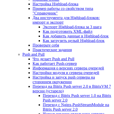
Настройка Highload-блока
Пример работы со свойством типа
"Справочник"
Два инструмента для Highload-блоков:
импорт и экспорт
Экспорт Highload-блока за 3 шага
Как подготовить XML-файл
Как добавить данные в Highload-блок
Как загрузить целый Highload-блок
Проверьте себя
Практические задания
Push and Pull
Что делает Push and Pull
Как работает Push-сервер
Информация о версиях сервера очередей
Настройки модуля и сервера очередей
Настройка и запуск push сервера на
стороннем окружении
Переход на Bitrix Push server 2.0 в BitrixVM 7
версии (устарело)
Переход с Bitrix Push server 1.0 на Bitrix
Push server 2.0
Переход с Nginx-PushStreamModule на
Bitrix Push server 2.0
Использование отдельного сервера