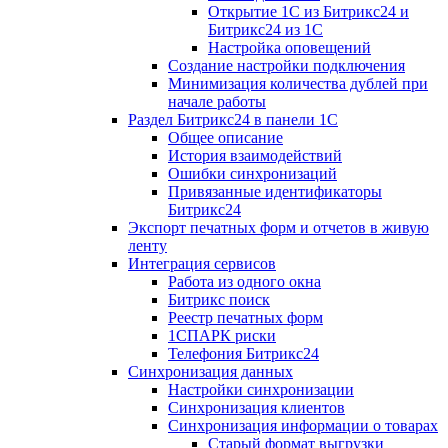
Открытие 1С из Битрикс24 и
Битрикс24 из 1С
Настройка оповещений
Создание настройки подключения
Минимизация количества дублей при
начале работы
Раздел Битрикс24 в панели 1С
Общее описание
История взаимодействий
Ошибки синхронизаций
Привязанные идентификаторы
Битрикс24
Экспорт печатных форм и отчетов в живую
ленту
Интеграция сервисов
Работа из одного окна
Битрикс поиск
Реестр печатных форм
1СПАРК риски
Телефония Битрикс24
Синхронизация данных
Настройки синхронизации
Синхронизация клиентов
Синхронизация информации о товарах
Старый формат выгрузки