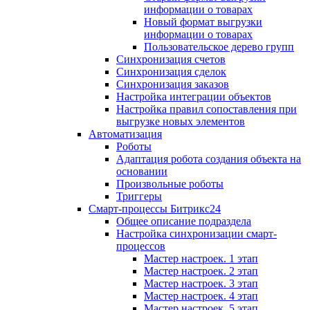
информации о товарах
Новый формат выгрузки
информации о товарах
Пользовательское дерево групп
Синхронизация счетов
Синхронизация сделок
Синхронизация заказов
Настройка интеграции объектов
Настройка правил сопоставления при
выгрузке новых элементов
Автоматизация
Роботы
Адаптация робота создания объекта на
основании
Произвольные роботы
Триггеры
Смарт-процессы Битрикс24
Общее описание подраздела
Настройка синхронизации смарт-
процессов
Мастер настроек. 1 этап
Мастер настроек. 2 этап
Мастер настроек. 3 этап
Мастер настроек. 4 этап
Мастер настроек. 5 этап