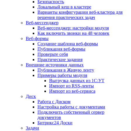
Безопасность
Локальный кеш в кластере
Варианты конфигурации веб-кластера для
решения практических задач
Веб-мессенджер
Веб-мессенджер: настройки модуля
Как включить звонки на 48 человек
Веб-формы
Создание шаблона веб-формы
Публикация веб-формы
Проверьте себя
Практические задания
Внешние источники данных
Публикация в Живую ленту
Примеры работы модуля
Выгрузка данных из 1С:УТ
Импорт из RSS-ленты
Импорт из веб-сервиса
Диск
Работа с Диском
Настройка работы с документами
Подключить собственный сервер
документов
Битрикс24 Доски
Задачи