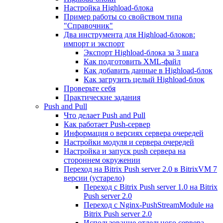
Настройка Highload-блока
Пример работы со свойством типа
"Справочник"
Два инструмента для Highload-блоков:
импорт и экспорт
Экспорт Highload-блока за 3 шага
Как подготовить XML-файл
Как добавить данные в Highload-блок
Как загрузить целый Highload-блок
Проверьте себя
Практические задания
Push and Pull
Что делает Push and Pull
Как работает Push-сервер
Информация о версиях сервера очередей
Настройки модуля и сервера очередей
Настройка и запуск push сервера на
стороннем окружении
Переход на Bitrix Push server 2.0 в BitrixVM 7
версии (устарело)
Переход с Bitrix Push server 1.0 на Bitrix
Push server 2.0
Переход с Nginx-PushStreamModule на
Bitrix Push server 2.0
Использование отдельного сервера