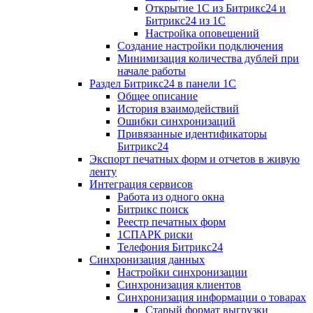
Открытие 1С из Битрикс24 и
Битрикс24 из 1С
Настройка оповещений
Создание настройки подключения
Минимизация количества дублей при
начале работы
Раздел Битрикс24 в панели 1С
Общее описание
История взаимодействий
Ошибки синхронизаций
Привязанные идентификаторы
Битрикс24
Экспорт печатных форм и отчетов в живую
ленту
Интеграция сервисов
Работа из одного окна
Битрикс поиск
Реестр печатных форм
1СПАРК риски
Телефония Битрикс24
Синхронизация данных
Настройки синхронизации
Синхронизация клиентов
Синхронизация информации о товарах
Старый формат выгрузки