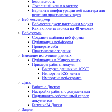
Безопасность
Локальный кеш в кластере
Варианты конфигурации веб-кластера для
решения практических задач
Веб-мессенджер
Веб-мессенджер: настройки модуля
Как включить звонки на 48 человек
Веб-формы
Создание шаблона веб-формы
Публикация веб-формы
Проверьте себя
Практические задания
Внешние источники данных
Публикация в Живую ленту
Примеры работы модуля
Выгрузка данных из 1С:УТ
Импорт из RSS-ленты
Импорт из веб-сервиса
Диск
Работа с Диском
Настройка работы с документами
Подключить собственный сервер
документов
Битрикс24 Доски
Задачи