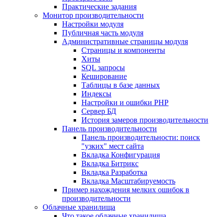
Практические задания
Монитор производительности
Настройки модуля
Публичная часть модуля
Административные страницы модуля
Страницы и компоненты
Хиты
SQL запросы
Кеширование
Таблицы в базе данных
Индексы
Настройки и ошибки PHP
Сервер БД
История замеров производительности
Панель производительности
Панель производительности: поиск
"узких" мест сайта
Вкладка Конфигурация
Вкладка Битрикс
Вкладка Разработка
Вкладка Масштабируемость
Пример нахождения мелких ошибок в
производительности
Облачные хранилища
Что такое облачные хранилища