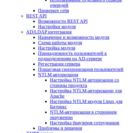
очередей
Проверьте себя
REST API
Возможности REST API
Настройки модуля
AD/LDAP интеграция
Назначение и возможности модуля
Схема работы модуля
Настройка модуля
Принадлежность пользователей к
подразделениям на AD-сервере
Регистрация сервера
Пошаговая синхронизация пользователей
NTLM авторизация
Настройка NTLM авторизации со
стороны продукта
Настройка NTLM-авторизации для
Apache
Настройка NTLM модуля Linux для
Битрикс
NTLM-авторизация в стороннем
окружении
Настройка браузеров сотрудников
Проблемы и решения