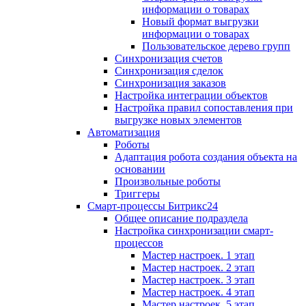
информации о товарах
Новый формат выгрузки
информации о товарах
Пользовательское дерево групп
Синхронизация счетов
Синхронизация сделок
Синхронизация заказов
Настройка интеграции объектов
Настройка правил сопоставления при
выгрузке новых элементов
Автоматизация
Роботы
Адаптация робота создания объекта на
основании
Произвольные роботы
Триггеры
Смарт-процессы Битрикс24
Общее описание подраздела
Настройка синхронизации смарт-
процессов
Мастер настроек. 1 этап
Мастер настроек. 2 этап
Мастер настроек. 3 этап
Мастер настроек. 4 этап
Мастер настроек. 5 этап