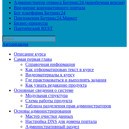
Администратор сервиса Битрикс24 (коробочная версия)
Внедрение корпоративного портала
Бот платформа Битрикс24
Приложения Битрикс24.Маркет
Бизнес-процессы
Партнёрский REST
Авторизация
Описание курса
Самая первая глава
Справочная информация
Как отформатирован текст в курсе
Видеоматериалы к курсу
Где практиковаться и выполнять задания
Как узнать редакцию продукта
Основные сведения о системе
Модульная структура
Схема работы продукта
Таблица разделения прав администраторов
Основы администрирования
Мастер очистки данных
Настройка DNS для домена портала
Административный раздел