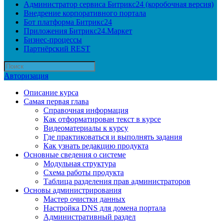
Администратор сервиса Битрикс24 (коробочная версия)
Внедрение корпоративного портала
Бот платформа Битрикс24
Приложения Битрикс24.Маркет
Бизнес-процессы
Партнёрский REST
Авторизация
Описание курса
Самая первая глава
Справочная информация
Как отформатирован текст в курсе
Видеоматериалы к курсу
Где практиковаться и выполнять задания
Как узнать редакцию продукта
Основные сведения о системе
Модульная структура
Схема работы продукта
Таблица разделения прав администраторов
Основы администрирования
Мастер очистки данных
Настройка DNS для домена портала
Административный раздел