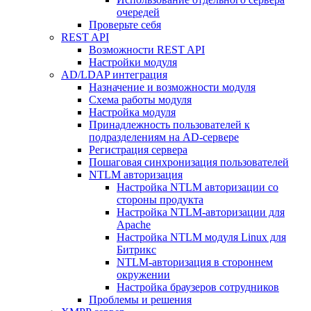
очередей
Проверьте себя
REST API
Возможности REST API
Настройки модуля
AD/LDAP интеграция
Назначение и возможности модуля
Схема работы модуля
Настройка модуля
Принадлежность пользователей к
подразделениям на AD-сервере
Регистрация сервера
Пошаговая синхронизация пользователей
NTLM авторизация
Настройка NTLM авторизации со
стороны продукта
Настройка NTLM-авторизации для
Apache
Настройка NTLM модуля Linux для
Битрикс
NTLM-авторизация в стороннем
окружении
Настройка браузеров сотрудников
Проблемы и решения