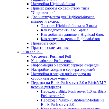
Настройка Highload-блока
Пример работы со свойством типа
"Справочник"
Два инструмента для Highload-блоков:
импорт и экспорт
Экспорт Highload-блока за 3 шага
Как подготовить XML-файл
Как добавить данные в Highload-блок
Как загрузить целый Highload-блок
Проверьте себя
Практические задания
Push and Pull
Что делает Push and Pull
Как работает Push-сервер
Информация о версиях сервера очередей
Настройки модуля и сервера очередей
Настройка и запуск push сервера на
стороннем окружении
Переход на Bitrix Push server 2.0 в BitrixVM 7
версии (устарело)
Переход с Bitrix Push server 1.0 на Bitrix
Push server 2.0
Переход с Nginx-PushStreamModule на
Bitrix Push server 2.0
Использование отдельного сервера