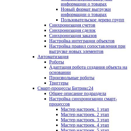
информации о товарах
Новый формат выгрузки
информации о товарах
Пользовательское дерево групп
Синхронизация счетов
Синхронизация сделок
Синхронизация заказов
Настройка интеграции объектов
Настройка правил сопоставления при
выгрузке новых элементов
Автоматизация
Роботы
Адаптация робота создания объекта на
основании
Произвольные роботы
Триггеры
Смарт-процессы Битрикс24
Общее описание подраздела
Настройка синхронизации смарт-
процессов
Мастер настроек. 1 этап
Мастер настроек. 2 этап
Мастер настроек. 3 этап
Мастер настроек. 4 этап
Мастер настроек. 5 этап