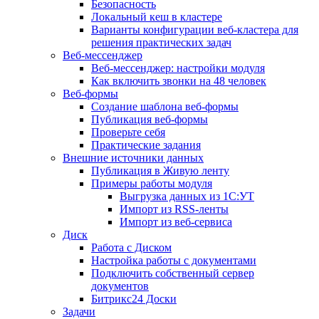
Безопасность
Локальный кеш в кластере
Варианты конфигурации веб-кластера для
решения практических задач
Веб-мессенджер
Веб-мессенджер: настройки модуля
Как включить звонки на 48 человек
Веб-формы
Создание шаблона веб-формы
Публикация веб-формы
Проверьте себя
Практические задания
Внешние источники данных
Публикация в Живую ленту
Примеры работы модуля
Выгрузка данных из 1С:УТ
Импорт из RSS-ленты
Импорт из веб-сервиса
Диск
Работа с Диском
Настройка работы с документами
Подключить собственный сервер
документов
Битрикс24 Доски
Задачи