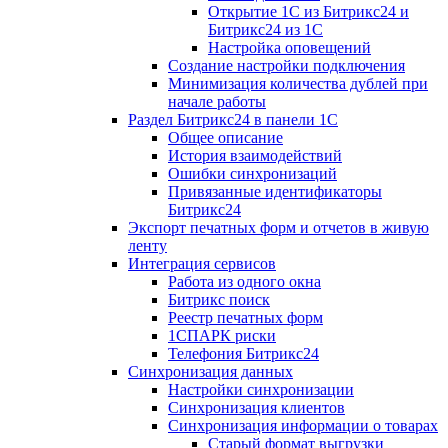
Открытие 1С из Битрикс24 и
Битрикс24 из 1С
Настройка оповещений
Создание настройки подключения
Минимизация количества дублей при
начале работы
Раздел Битрикс24 в панели 1С
Общее описание
История взаимодействий
Ошибки синхронизаций
Привязанные идентификаторы
Битрикс24
Экспорт печатных форм и отчетов в живую
ленту
Интеграция сервисов
Работа из одного окна
Битрикс поиск
Реестр печатных форм
1СПАРК риски
Телефония Битрикс24
Синхронизация данных
Настройки синхронизации
Синхронизация клиентов
Синхронизация информации о товарах
Старый формат выгрузки