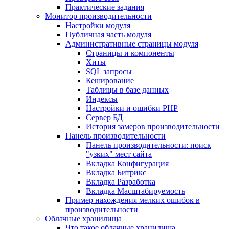
Практические задания
Монитор производительности
Настройки модуля
Публичная часть модуля
Административные страницы модуля
Страницы и компоненты
Хиты
SQL запросы
Кеширование
Таблицы в базе данных
Индексы
Настройки и ошибки PHP
Сервер БД
История замеров производительности
Панель производительности
Панель производительности: поиск
"узких" мест сайта
Вкладка Конфигурация
Вкладка Битрикс
Вкладка Разработка
Вкладка Масштабируемость
Пример нахождения мелких ошибок в
производительности
Облачные хранилища
Что такое облачные хранилища