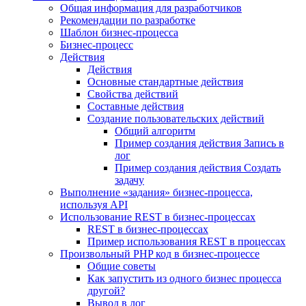
Общая информация для разработчиков
Рекомендации по разработке
Шаблон бизнес-процесса
Бизнес-процесс
Действия
Действия
Основные стандартные действия
Свойства действий
Составные действия
Создание пользовательских действий
Общий алгоритм
Пример создания действия Запись в
лог
Пример создания действия Создать
задачу
Выполнение «задания» бизнес-процесса,
используя API
Использование REST в бизнес-процессах
REST в бизнес-процессах
Пример использования REST в процессах
Произвольный PHP код в бизнес-процессе
Общие советы
Как запустить из одного бизнес процесса
другой?
Вывод в лог