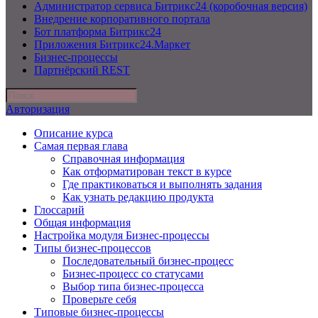
Администратор сервиса Битрикс24 (коробочная версия)
Внедрение корпоративного портала
Бот платформа Битрикс24
Приложения Битрикс24.Маркет
Бизнес-процессы
Партнёрский REST
Авторизация
Описание курса
Самая первая глава
Справочная информация
Как отформатирован текст в курсе
Где практиковаться и выполнять задания
Как узнать редакцию продукта
Глоссарий
Общая информация
Настройка модуля Бизнес-процессы
Типы бизнес-процессов
Последовательный бизнес-процесс
Бизнес-процесс со статусами
Выбор типа бизнес-процесса
Проверьте себя
Типовые бизнес-процессы