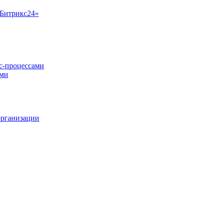
«Битрикс24»
ес-процессами
ами
организации