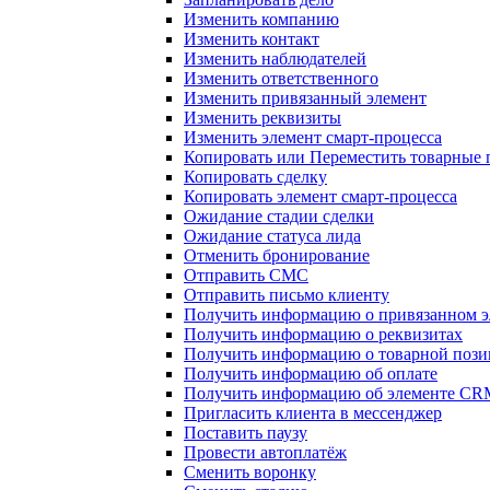
Изменить компанию
Изменить контакт
Изменить наблюдателей
Изменить ответственного
Изменить привязанный элемент
Изменить реквизиты
Изменить элемент смарт-процесса
Копировать или Переместить товарные
Копировать сделку
Копировать элемент смарт-процесса
Ожидание стадии сделки
Ожидание статуса лида
Отменить бронирование
Отправить СМС
Отправить письмо клиенту
Получить информацию о привязанном э
Получить информацию о реквизитах
Получить информацию о товарной поз
Получить информацию об оплате
Получить информацию об элементе CR
Пригласить клиента в мессенджер
Поставить паузу
Провести автоплатёж
Сменить воронку