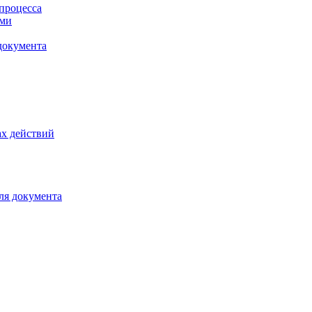
процесса
ами
документа
х действий
ля документа