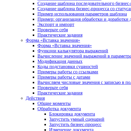
Создание шаблона последовательного бизнес-
Создание шаблона бизнес-процесса со статус
Пример использования параметров шаблона
Пример: организация обработки и доработки 
Экспорт и импорт
Проверьте себя
Практические задания
Форма «Вставка значения»
Форма «Вставка значения»
Функции калькулятора выражений
Вычисление значений выражений в параметра
Модификация данных
Коды подстановки сущностей
Примеры работы со ссылками
Примеры работы с датами
Вычисляем числовые значения с записью в по
Проверьте себя
Практические задания
Действия
Общие моменты
Обработка документа
Блокировка документа
Запустить умный сценарий
Запустить бизнес-процесс
Изменение документа