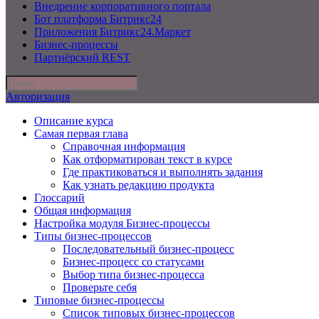
Внедрение корпоративного портала
Бот платформа Битрикс24
Приложения Битрикс24.Маркет
Бизнес-процессы
Партнёрский REST
Авторизация
Описание курса
Самая первая глава
Справочная информация
Как отформатирован текст в курсе
Где практиковаться и выполнять задания
Как узнать редакцию продукта
Глоссарий
Общая информация
Настройка модуля Бизнес-процессы
Типы бизнес-процессов
Последовательный бизнес-процесс
Бизнес-процесс со статусами
Выбор типа бизнес-процесса
Проверьте себя
Типовые бизнес-процессы
Список типовых бизнес-процессов