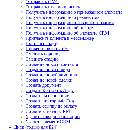
Отправить СМС
Отправить письмо клиенту
Получить информацию о привязанном элементе
Получить информацию о реквизитах
Получить информацию о товарной позиции
Получить информацию об оплате
Получить информацию об элементе CRM
Пригласить клиента в мессенджер
Поставить паузу
Провести автоплатёж
Сменить воронку
Сменить стадию
Создание нового контакта
Создание нового лида
Создание новой компании
Создание новой сделки
Создать документ
Создать Контакт к Лиду
Создать на основании
Создать повторный Лид
Создать ссылку на оплату
Создать элемент CRM
Удалить товарные позиции
Удалить элемент CRM
Диск (только для Б24)