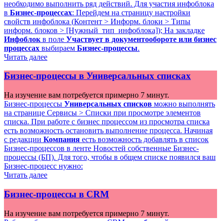
необходимо выполнить ряд действий. Для участия инфоблока
в
Бизнес-процессах
: Перейдем на страницу настройки
свойств инфоблока (
Контент > Информ. блоки > Типы
информ. блоков > [Нужный_тип_инфоблока]
); На закладке
Инфоблок
в поле
Участвует в документообороте или бизнес
процессах
выбираем
Бизнес-процессы
.
Читать далее
Бизнес-процессы в Универсальных списках
На изучение вам потребуется примерно 7 минут.
Бизнес-процессы
Универсальных списков
можно выполнять
на странице
Сервисы > Списки
при просмотре элементов
списка. При работе с бизнес процессом из просмотра списка
есть возможность остановить выполнение процесса. Начиная
с редакции
Компания
есть возможность добавлять в список
Бизнес-процессов в ленте Новостей собственные Бизнес-
процессы (БП). Для того, чтобы в общем списке появился ваш
Бизнес-процесс нужно:
Читать далее
Бизнес-процессы в CRM
На изучение вам потребуется примерно 7 минут.