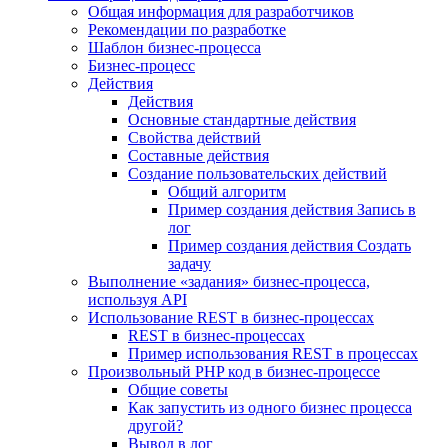
Общая информация для разработчиков
Рекомендации по разработке
Шаблон бизнес-процесса
Бизнес-процесс
Действия
Действия
Основные стандартные действия
Свойства действий
Составные действия
Создание пользовательских действий
Общий алгоритм
Пример создания действия Запись в
лог
Пример создания действия Создать
задачу
Выполнение «задания» бизнес-процесса,
используя API
Использование REST в бизнес-процессах
REST в бизнес-процессах
Пример использования REST в процессах
Произвольный PHP код в бизнес-процессе
Общие советы
Как запустить из одного бизнес процесса
другой?
Вывод в лог