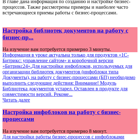
В главе дана информация по созданию и настройке бизнес-
процессов. Также рассмотрены примеры и наиболее часто
встречающиеся приемы работы с бизнес-процессами.
Настройка библиотек документов на работу с
бизнес-пр...
На изучение вам потребуется примерно 3 минуты.
Информация в уроке актуальна только для продуктов «1С-
Битрикс: управление сайтом» и коробочной версии
«Битрикс24».Для настройки инфоблоков, используемых для
организации библиотек документов (инфоблоки типа
Документы), на работу с бизнес-процессами (БП) необходимо
выполнить следующие действия: Внимание! Модуль
Библиотека документов устарел. Оставлен в продукте для
совместимости версий. Рекоме...
Читать далее
Настройка инфоблоков на работу с бизнес-
процессами
На изучение вам потребуется примерно 8 минут.
Для настройки работы бизнес-процессов с инфоблоками