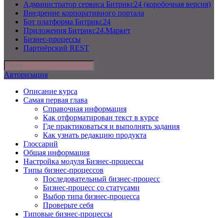
Администратор сервиса Битрикс24 (коробочная версия)
Внедрение корпоративного портала
Бот платформа Битрикс24
Приложения Битрикс24.Маркет
Бизнес-процессы
Партнёрский REST
Авторизация
Описание курса
Самая первая глава
Справочная информация
Как отформатирован текст в курсе
Где практиковаться и выполнять задания
Как узнать редакцию продукта
Глоссарий
Общая информация
Настройка модуля Бизнес-процессы
Типы бизнес-процессов
Последовательный бизнес-процесс
Бизнес-процесс со статусами
Выбор типа бизнес-процесса
Проверьте себя
Типовые бизнес-процессы