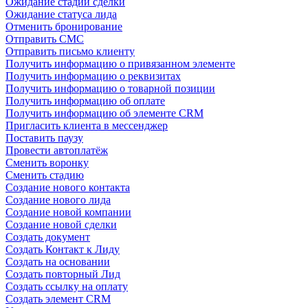
Ожидание стадии сделки
Ожидание статуса лида
Отменить бронирование
Отправить СМС
Отправить письмо клиенту
Получить информацию о привязанном элементе
Получить информацию о реквизитах
Получить информацию о товарной позиции
Получить информацию об оплате
Получить информацию об элементе CRM
Пригласить клиента в мессенджер
Поставить паузу
Провести автоплатёж
Сменить воронку
Сменить стадию
Создание нового контакта
Создание нового лида
Создание новой компании
Создание новой сделки
Создать документ
Создать Контакт к Лиду
Создать на основании
Создать повторный Лид
Создать ссылку на оплату
Создать элемент CRM