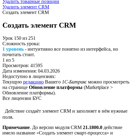
Удалить товарные позиции
Удалить элемент CRM
Создать элемент CRM
Создать элемент CRM
Урок
150
из
251
Сложность урока:
1 уровень
- интуитивно все понятно из интерфейса, но
почитать стоит.
1
из 5
Просмотров:
41595
Дата изменения:
04.03.2026
Недоступно в лицензиях:
Текущую
редакцию
Вашего
1С-Битрикс
можно просмотреть
на странице
Обновление платформы
(
Marketplace >
Обновление платформы
).
Все лицензии БУС
Действие создаёт элемент CRM и заполняет в нём нужные
поля.
Примечание
. До версии модуля CRM
21.1800.0
действие
имело название
Создать элемент смарт-процесса
и