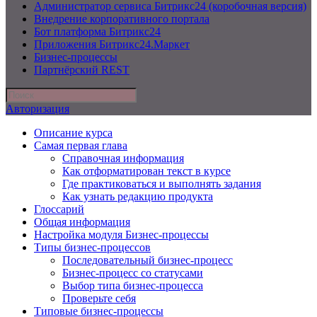
Администратор сервиса Битрикс24 (коробочная версия)
Внедрение корпоративного портала
Бот платформа Битрикс24
Приложения Битрикс24.Маркет
Бизнес-процессы
Партнёрский REST
Авторизация
Описание курса
Самая первая глава
Справочная информация
Как отформатирован текст в курсе
Где практиковаться и выполнять задания
Как узнать редакцию продукта
Глоссарий
Общая информация
Настройка модуля Бизнес-процессы
Типы бизнес-процессов
Последовательный бизнес-процесс
Бизнес-процесс со статусами
Выбор типа бизнес-процесса
Проверьте себя
Типовые бизнес-процессы