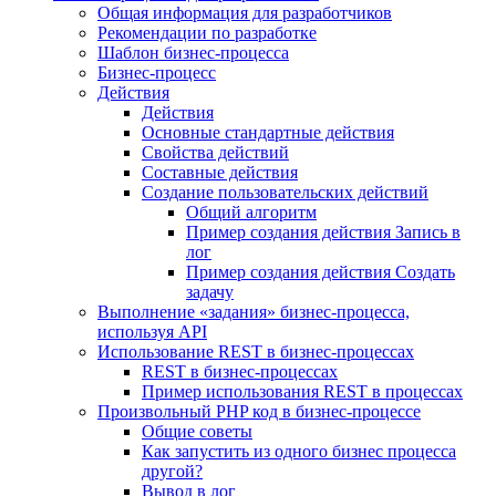
Общая информация для разработчиков
Рекомендации по разработке
Шаблон бизнес-процесса
Бизнес-процесс
Действия
Действия
Основные стандартные действия
Свойства действий
Составные действия
Создание пользовательских действий
Общий алгоритм
Пример создания действия Запись в
лог
Пример создания действия Создать
задачу
Выполнение «задания» бизнес-процесса,
используя API
Использование REST в бизнес-процессах
REST в бизнес-процессах
Пример использования REST в процессах
Произвольный PHP код в бизнес-процессе
Общие советы
Как запустить из одного бизнес процесса
другой?
Вывод в лог