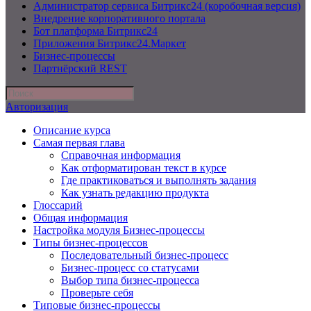
Администратор сервиса Битрикс24 (коробочная версия)
Внедрение корпоративного портала
Бот платформа Битрикс24
Приложения Битрикс24.Маркет
Бизнес-процессы
Партнёрский REST
Авторизация
Описание курса
Самая первая глава
Справочная информация
Как отформатирован текст в курсе
Где практиковаться и выполнять задания
Как узнать редакцию продукта
Глоссарий
Общая информация
Настройка модуля Бизнес-процессы
Типы бизнес-процессов
Последовательный бизнес-процесс
Бизнес-процесс со статусами
Выбор типа бизнес-процесса
Проверьте себя
Типовые бизнес-процессы