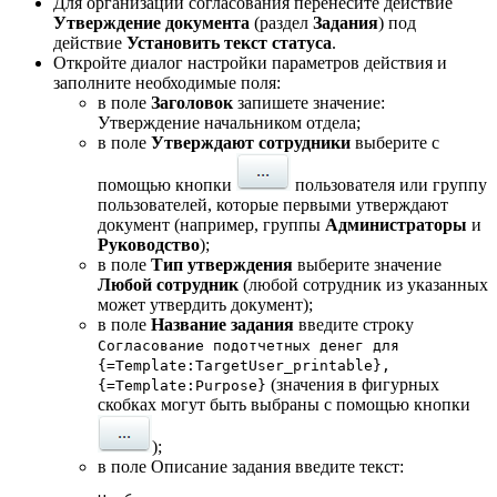
Для организации согласования перенесите действие
Утверждение документа
(раздел
Задания
) под
действие
Установить текст статуса
.
Откройте диалог настройки параметров действия и
заполните необходимые поля:
в поле
Заголовок
запишете значение:
Утверждение начальником отдела;
в поле
Утверждают сотрудники
выберите с
помощью кнопки
пользователя или группу
пользователей, которые первыми утверждают
документ (например, группы
Администраторы
и
Руководство
);
в поле
Тип утверждения
выберите значение
Любой сотрудник
(любой сотрудник из указанных
может утвердить документ);
в поле
Название задания
введите строку
Согласование подотчетных денег для
{=Template:TargetUser_printable},
(значения в фигурных
{=Template:Purpose}
скобках могут быть выбраны с помощью кнопки
);
в поле Описание задания введите текст: