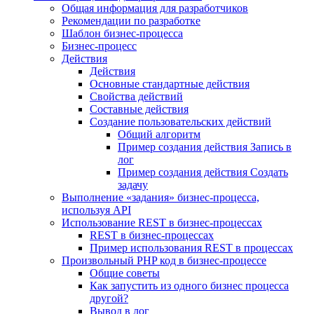
Общая информация для разработчиков
Рекомендации по разработке
Шаблон бизнес-процесса
Бизнес-процесс
Действия
Действия
Основные стандартные действия
Свойства действий
Составные действия
Создание пользовательских действий
Общий алгоритм
Пример создания действия Запись в
лог
Пример создания действия Создать
задачу
Выполнение «задания» бизнес-процесса,
используя API
Использование REST в бизнес-процессах
REST в бизнес-процессах
Пример использования REST в процессах
Произвольный PHP код в бизнес-процессе
Общие советы
Как запустить из одного бизнес процесса
другой?
Вывод в лог