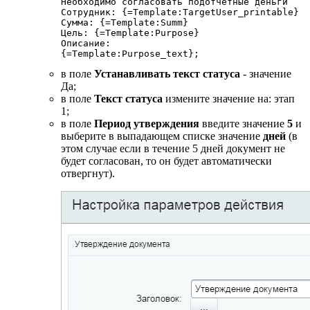
Необходимо согласовать подотчетные деньги

Сотрудник: {=Template:TargetUser_printable}

Сумма: {=Template:Summ}

Цель: {=Template:Purpose}

Описание:

{=Template:Purpose_text};
в поле
Устанавливать текст статуса
- значение
Да;
в поле
Текст статуса
измените значение на: этап
1;
в поле
Период утверждения
введите значение
5
и
выберите в выпадающем списке значение
дней
(в
этом случае если в течение 5 дней документ не
будет согласован, то он будет автоматически
отвергнут).