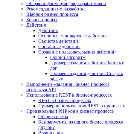
Общая информация для разработчиков
Рекомендации по разработке
Шаблон бизнес-процесса
Бизнес-процесс
Действия
Действия
Основные стандартные действия
Свойства действий
Составные действия
Создание пользовательских действий
Общий алгоритм
Пример создания действия Запись в
лог
Пример создания действия Создать
задачу
Выполнение «задания» бизнес-процесса,
используя API
Использование REST в бизнес-процессах
REST в бизнес-процессах
Пример использования REST в процессах
Произвольный PHP код в бизнес-процессе
Общие советы
Как запустить из одного бизнес процесса
другой?
Вывод в лог