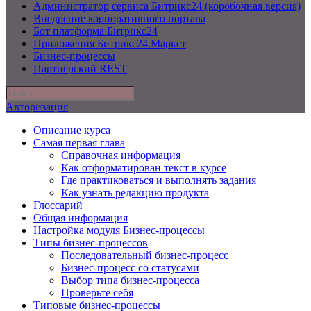
Администратор сервиса Битрикс24 (коробочная версия)
Внедрение корпоративного портала
Бот платформа Битрикс24
Приложения Битрикс24.Маркет
Бизнес-процессы
Партнёрский REST
Авторизация
Описание курса
Самая первая глава
Справочная информация
Как отформатирован текст в курсе
Где практиковаться и выполнять задания
Как узнать редакцию продукта
Глоссарий
Общая информация
Настройка модуля Бизнес-процессы
Типы бизнес-процессов
Последовательный бизнес-процесс
Бизнес-процесс со статусами
Выбор типа бизнес-процесса
Проверьте себя
Типовые бизнес-процессы