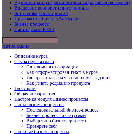
Администратор сервиса Битрикс24 (коробочная версия)
Внедрение корпоративного портала
Бот платформа Битрикс24
Приложения Битрикс24.Маркет
Бизнес-процессы
Партнёрский REST
Авторизация
Описание курса
Самая первая глава
Справочная информация
Как отформатирован текст в курсе
Где практиковаться и выполнять задания
Как узнать редакцию продукта
Глоссарий
Общая информация
Настройка модуля Бизнес-процессы
Типы бизнес-процессов
Последовательный бизнес-процесс
Бизнес-процесс со статусами
Выбор типа бизнес-процесса
Проверьте себя
Типовые бизнес-процессы