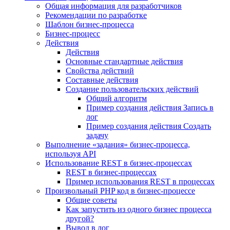
Общая информация для разработчиков
Рекомендации по разработке
Шаблон бизнес-процесса
Бизнес-процесс
Действия
Действия
Основные стандартные действия
Свойства действий
Составные действия
Создание пользовательских действий
Общий алгоритм
Пример создания действия Запись в
лог
Пример создания действия Создать
задачу
Выполнение «задания» бизнес-процесса,
используя API
Использование REST в бизнес-процессах
REST в бизнес-процессах
Пример использования REST в процессах
Произвольный PHP код в бизнес-процессе
Общие советы
Как запустить из одного бизнес процесса
другой?
Вывод в лог