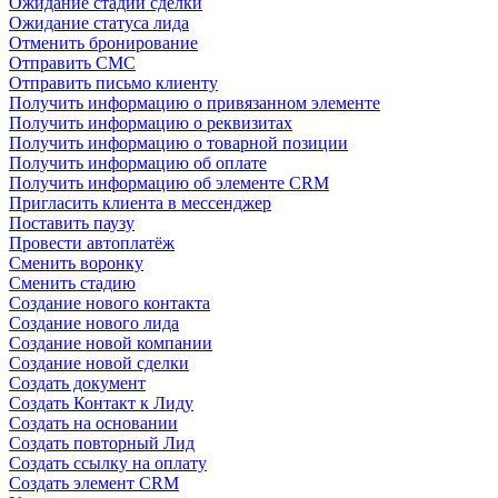
Ожидание стадии сделки
Ожидание статуса лида
Отменить бронирование
Отправить СМС
Отправить письмо клиенту
Получить информацию о привязанном элементе
Получить информацию о реквизитах
Получить информацию о товарной позиции
Получить информацию об оплате
Получить информацию об элементе CRM
Пригласить клиента в мессенджер
Поставить паузу
Провести автоплатёж
Сменить воронку
Сменить стадию
Создание нового контакта
Создание нового лида
Создание новой компании
Создание новой сделки
Создать документ
Создать Контакт к Лиду
Создать на основании
Создать повторный Лид
Создать ссылку на оплату
Создать элемент CRM