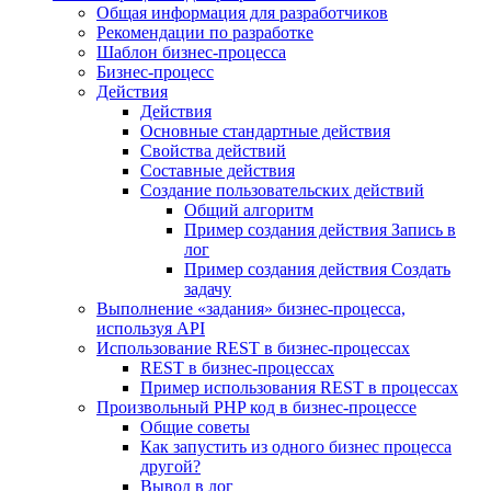
Общая информация для разработчиков
Рекомендации по разработке
Шаблон бизнес-процесса
Бизнес-процесс
Действия
Действия
Основные стандартные действия
Свойства действий
Составные действия
Создание пользовательских действий
Общий алгоритм
Пример создания действия Запись в
лог
Пример создания действия Создать
задачу
Выполнение «задания» бизнес-процесса,
используя API
Использование REST в бизнес-процессах
REST в бизнес-процессах
Пример использования REST в процессах
Произвольный PHP код в бизнес-процессе
Общие советы
Как запустить из одного бизнес процесса
другой?
Вывод в лог