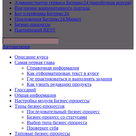
Администратор сервиса Битрикс24 (коробочная версия)
Внедрение корпоративного портала
Бот платформа Битрикс24
Приложения Битрикс24.Маркет
Бизнес-процессы
Партнёрский REST
Авторизация
Описание курса
Самая первая глава
Справочная информация
Как отформатирован текст в курсе
Где практиковаться и выполнять задания
Как узнать редакцию продукта
Глоссарий
Общая информация
Настройка модуля Бизнес-процессы
Типы бизнес-процессов
Последовательный бизнес-процесс
Бизнес-процесс со статусами
Выбор типа бизнес-процесса
Проверьте себя
Типовые бизнес-процессы