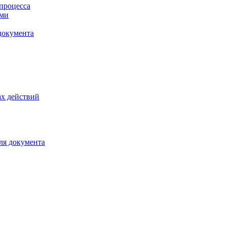
процесса
ами
документа
х действий
ля документа