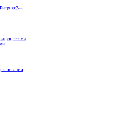
«Битрикс24»
ес-процессами
ами
организации