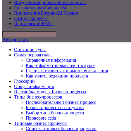
Внедрение корпоративного портала
Бот платформа Битрикс24
Приложения Битрикс24.Маркет
Бизнес-процессы
Партнёрский REST
Авторизация
Описание курса
Самая первая глава
Справочная информация
Как отформатирован текст в курсе
Где практиковаться и выполнять задания
Как узнать редакцию продукта
Глоссарий
Общая информация
Настройка модуля Бизнес-процессы
Типы бизнес-процессов
Последовательный бизнес-процесс
Бизнес-процесс со статусами
Выбор типа бизнес-процесса
Проверьте себя
Типовые бизнес-процессы
Список типовых бизнес-процессов