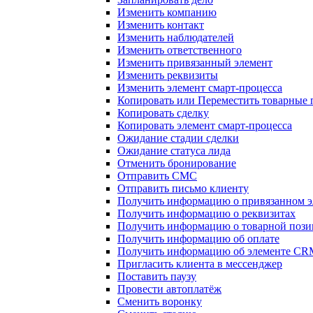
Изменить компанию
Изменить контакт
Изменить наблюдателей
Изменить ответственного
Изменить привязанный элемент
Изменить реквизиты
Изменить элемент смарт-процесса
Копировать или Переместить товарные
Копировать сделку
Копировать элемент смарт-процесса
Ожидание стадии сделки
Ожидание статуса лида
Отменить бронирование
Отправить СМС
Отправить письмо клиенту
Получить информацию о привязанном э
Получить информацию о реквизитах
Получить информацию о товарной поз
Получить информацию об оплате
Получить информацию об элементе CR
Пригласить клиента в мессенджер
Поставить паузу
Провести автоплатёж
Сменить воронку