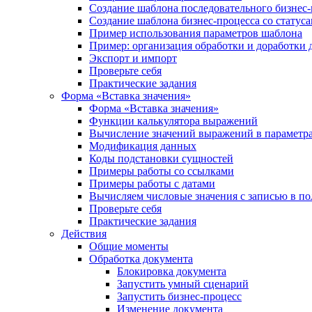
Создание шаблона последовательного бизнес-
Создание шаблона бизнес-процесса со статус
Пример использования параметров шаблона
Пример: организация обработки и доработки 
Экспорт и импорт
Проверьте себя
Практические задания
Форма «Вставка значения»
Форма «Вставка значения»
Функции калькулятора выражений
Вычисление значений выражений в параметра
Модификация данных
Коды подстановки сущностей
Примеры работы со ссылками
Примеры работы с датами
Вычисляем числовые значения с записью в по
Проверьте себя
Практические задания
Действия
Общие моменты
Обработка документа
Блокировка документа
Запустить умный сценарий
Запустить бизнес-процесс
Изменение документа