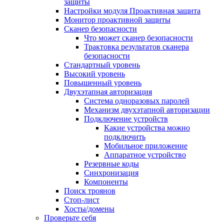
защиты
Настройки модуля Проактивная защита
Монитор проактивной защиты
Сканер безопасности
Что может сканер безопасности
Трактовка результатов сканера
безопасности
Стандартный уровень
Высокий уровень
Повышенный уровень
Двухэтапная авторизация
Система одноразовых паролей
Механизм двухэтапной авторизации
Подключение устройств
Какие устройства можно
подключить
Мобильное приложение
Аппаратное устройство
Резервные коды
Синхронизация
Компоненты
Поиск троянов
Стоп-лист
Хосты/домены
Проверьте себя