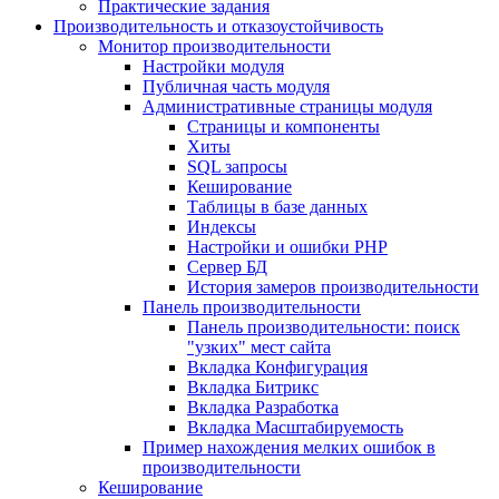
Практические задания
Производительность и отказоустойчивость
Монитор производительности
Настройки модуля
Публичная часть модуля
Административные страницы модуля
Страницы и компоненты
Хиты
SQL запросы
Кеширование
Таблицы в базе данных
Индексы
Настройки и ошибки PHP
Сервер БД
История замеров производительности
Панель производительности
Панель производительности: поиск
"узких" мест сайта
Вкладка Конфигурация
Вкладка Битрикс
Вкладка Разработка
Вкладка Масштабируемость
Пример нахождения мелких ошибок в
производительности
Кеширование