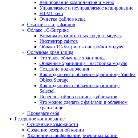
Кеширование компонентов и меню
Управляемое и неуправляемое кеширование
HTML кеш
Очистка файлов кеша
Сжатие css и js файлов
Облако 1С-Битрикс
Возможности штатных средств модуля
Инспектор сайтов
Облако 1С-Битрикс - настройки модуля
Облачные хранилища
Что такое облачные хранилища
Облачные хранилища - настройка модуля
Создание подключения
Как подключить облачное хранилище Yandex
Object Storage
Как подключить облачное хранилище
Selectel
Перенос файлов и поиск дубликатов
Что можно сделать с файлами в облачном
хранилище
Проверьте себя
Резервное копирование
Основные возможности
Создание резервной копии
Хранение и шифрование резервных копий