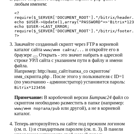
любым именем:
<?

require($_SERVER['DOCUMENT_ROOT']."/bitrix/header.
echo $USER->Update(1,array("PASSWORD"=>'Bitrix*123
echo $USER->LAST_ERROR;

require($_SERVER['DOCUMENT_ROOT']."/bitrix/footer.
?>
Закачайте созданный скрипт через FTP в корневой
каталог сайта
и
откройте его в
www/имя сайта/...
браузере
Открыть - это значит набрать в адресной
строке УРЛ сайта с указанием пути в файлу и имени
файла.
Например:
http://ваш_сайт/папка_со скриптом/
имя_скрипта.php
. После этого у пользователя с ID=1
(по умолчанию - администратор) установится пароль:
Bitrix*123456
Примечание:
В коробочной версии
Битрикс24
файл со
скриптом необходимо разместить в папке (например:
или другой), а не в корневой
www/имя портала/pub
каталог.
Теперь авторизуйтесь на сайте под прежним логином
(см. п. 1) и стандартным паролем (см. п. 3). В панели