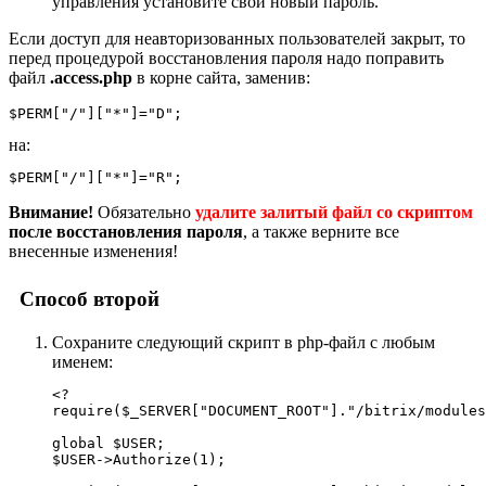
управления установите свой новый пароль.
Если доступ для неавторизованных пользователей закрыт, то
перед процедурой восстановления пароля надо поправить
файл
.access.php
в корне сайта, заменив:
на:
Внимание!
Обязательно
удалите залитый файл со скриптом
после восстановления пароля
, а также верните все
внесенные изменения!
Способ второй
Cохраните следующий скрипт в php-файл c любым
именем:
<? 

require($_SERVER["DOCUMENT_ROOT"]."/bitrix/modules
global $USER;

$USER->Authorize(1);
