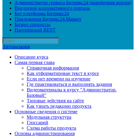
Администратор сервиса Битрикс24 (коробочная версия)
Внедрение корпоративного портала
Бот платформа Битрикс24
Приложения Битрикс24.Маркет
Бизнес-процессы
Партнёрский REST
Авторизация
Описание курса
Самая первая глава
Справочная информация
Как отформатирован текст в курсе
Если нет времени на изучение
Где практиковаться и выполнять задания
Видеоматериалы к курсу "Администратор.
Базовый"
Типовые действия на сайте
Как узнать редакцию продукта
Основные сведения о системе
Модульная структура
Глоссарий
Схема работы продукта
Основы администрирования