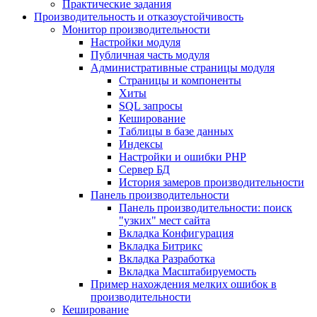
Практические задания
Производительность и отказоустойчивость
Монитор производительности
Настройки модуля
Публичная часть модуля
Административные страницы модуля
Страницы и компоненты
Хиты
SQL запросы
Кеширование
Таблицы в базе данных
Индексы
Настройки и ошибки PHP
Сервер БД
История замеров производительности
Панель производительности
Панель производительности: поиск
"узких" мест сайта
Вкладка Конфигурация
Вкладка Битрикс
Вкладка Разработка
Вкладка Масштабируемость
Пример нахождения мелких ошибок в
производительности
Кеширование