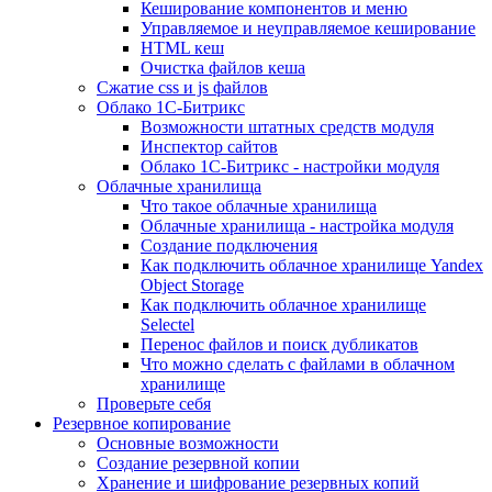
Кеширование компонентов и меню
Управляемое и неуправляемое кеширование
HTML кеш
Очистка файлов кеша
Сжатие css и js файлов
Облако 1С-Битрикс
Возможности штатных средств модуля
Инспектор сайтов
Облако 1С-Битрикс - настройки модуля
Облачные хранилища
Что такое облачные хранилища
Облачные хранилища - настройка модуля
Создание подключения
Как подключить облачное хранилище Yandex
Object Storage
Как подключить облачное хранилище
Selectel
Перенос файлов и поиск дубликатов
Что можно сделать с файлами в облачном
хранилище
Проверьте себя
Резервное копирование
Основные возможности
Создание резервной копии
Хранение и шифрование резервных копий