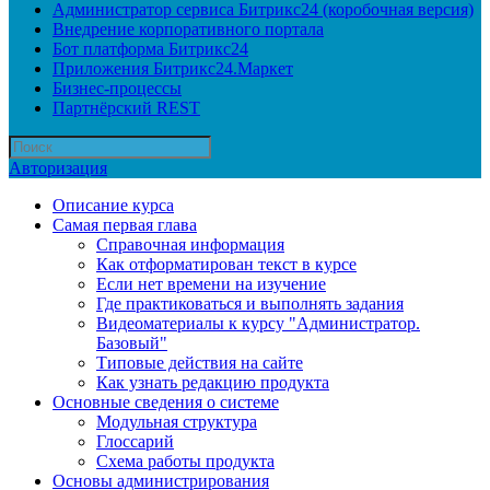
Администратор сервиса Битрикс24 (коробочная версия)
Внедрение корпоративного портала
Бот платформа Битрикс24
Приложения Битрикс24.Маркет
Бизнес-процессы
Партнёрский REST
Авторизация
Описание курса
Самая первая глава
Справочная информация
Как отформатирован текст в курсе
Если нет времени на изучение
Где практиковаться и выполнять задания
Видеоматериалы к курсу "Администратор.
Базовый"
Типовые действия на сайте
Как узнать редакцию продукта
Основные сведения о системе
Модульная структура
Глоссарий
Схема работы продукта
Основы администрирования