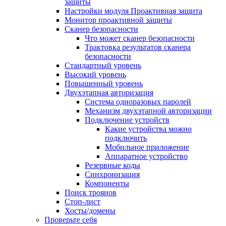
защиты
Настройки модуля Проактивная защита
Монитор проактивной защиты
Сканер безопасности
Что может сканер безопасности
Трактовка результатов сканера
безопасности
Стандартный уровень
Высокий уровень
Повышенный уровень
Двухэтапная авторизация
Система одноразовых паролей
Механизм двухэтапной авторизации
Подключение устройств
Какие устройства можно
подключить
Мобильное приложение
Аппаратное устройство
Резервные коды
Синхронизация
Компоненты
Поиск троянов
Стоп-лист
Хосты/домены
Проверьте себя