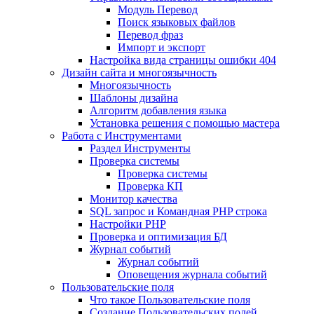
Mодуль Перевод
Поиск языковых файлов
Перевод фраз
Импорт и экспорт
Настройка вида страницы ошибки 404
Дизайн сайта и многоязычность
Многоязычность
Шаблоны дизайна
Алгоритм добавления языка
Установка решения с помощью мастера
Работа с Инструментами
Раздел Инструменты
Проверка системы
Проверка системы
Проверка КП
Монитор качества
SQL запрос и Командная PHP строка
Настройки PHP
Проверка и оптимизация БД
Журнал событий
Журнал событий
Оповещения журнала событий
Пользовательские поля
Что такое Пользовательские поля
Создание Пользовательских полей