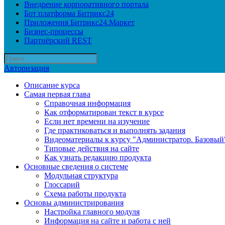
Внедрение корпоративного портала
Бот платформа Битрикс24
Приложения Битрикс24.Маркет
Бизнес-процессы
Партнёрский REST
Авторизация
Описание курса
Самая первая глава
Справочная информация
Как отформатирован текст в курсе
Если нет времени на изучение
Где практиковаться и выполнять задания
Видеоматериалы к курсу "Администратор. Базовый
Типовые действия на сайте
Как узнать редакцию продукта
Основные сведения о системе
Модульная структура
Глоссарий
Схема работы продукта
Основы администрирования
Настройка главного модуля
Информация на сайте и работа с ней