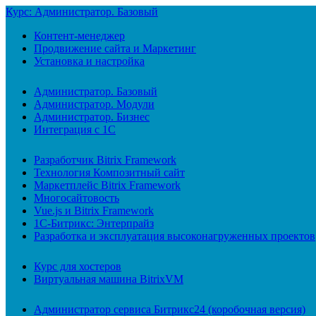
Курс: Администратор. Базовый
Контент-менеджер
Продвижение сайта и Маркетинг
Установка и настройка
Администратор. Базовый
Администратор. Модули
Администратор. Бизнес
Интеграция с 1С
Разработчик Bitrix Framework
Технология Композитный сайт
Маркетплейс Bitrix Framework
Многосайтовость
Vue.js и Bitrix Framework
1С-Битрикс: Энтерпрайз
Разработка и эксплуатация высоконагруженных проектов
Курс для хостеров
Виртуальная машина BitrixVM
Администратор сервиса Битрикс24 (коробочная версия)