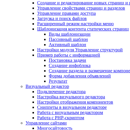
Создание и редактирование новых страниц и 
Управление свойствами страниц и разделов
Управление правами доступа
Загрузка и поиск файлов
Расширенный режим настройки меню
Шаблонизация контента статических страниц
Виды шаблонизации
Пассивный шаблон
Активный шаблон
Настройки модуля Управление структурой
Пример работы с информацией
Постановка задачи
Создание инфоблока
Создание раздела и размещение компон
Форма добавления объявлений
Результат
Визуальный редактор
Подключение редактора
Настройка визуального редактора
Настройки отображения компонентов
Сниппеты в визуальном редакторе
Работа с визуальным редактором
Работа с PHP-скриптом
Управление сайтами
Многосайтовость