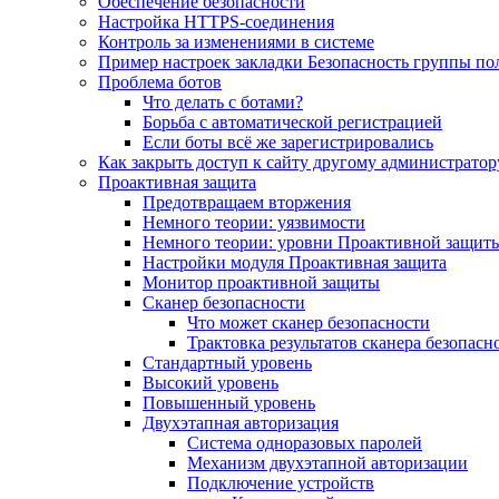
Обеспечение безопасности
Настройка HTTPS-соединения
Контроль за изменениями в системе
Пример настроек закладки Безопасность группы по
Проблема ботов
Что делать с ботами?
Борьба с автоматической регистрацией
Если боты всё же зарегистрировались
Как закрыть доступ к сайту другому администратор
Проактивная защита
Предотвращаем вторжения
Немного теории: уязвимости
Немного теории: уровни Проактивной защит
Настройки модуля Проактивная защита
Монитор проактивной защиты
Сканер безопасности
Что может сканер безопасности
Трактовка результатов сканера безопасн
Стандартный уровень
Высокий уровень
Повышенный уровень
Двухэтапная авторизация
Система одноразовых паролей
Механизм двухэтапной авторизации
Подключение устройств