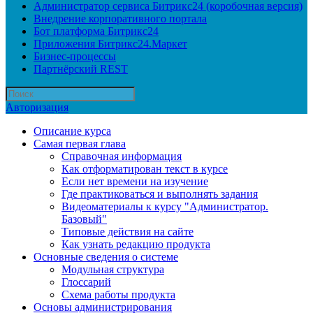
Администратор сервиса Битрикс24 (коробочная версия)
Внедрение корпоративного портала
Бот платформа Битрикс24
Приложения Битрикс24.Маркет
Бизнес-процессы
Партнёрский REST
Авторизация
Описание курса
Самая первая глава
Справочная информация
Как отформатирован текст в курсе
Если нет времени на изучение
Где практиковаться и выполнять задания
Видеоматериалы к курсу "Администратор.
Базовый"
Типовые действия на сайте
Как узнать редакцию продукта
Основные сведения о системе
Модульная структура
Глоссарий
Схема работы продукта
Основы администрирования