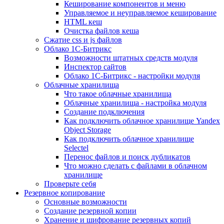
Кеширование компонентов и меню
Управляемое и неуправляемое кеширование
HTML кеш
Очистка файлов кеша
Сжатие css и js файлов
Облако 1С-Битрикс
Возможности штатных средств модуля
Инспектор сайтов
Облако 1С-Битрикс - настройки модуля
Облачные хранилища
Что такое облачные хранилища
Облачные хранилища - настройка модуля
Создание подключения
Как подключить облачное хранилище Yandex
Object Storage
Как подключить облачное хранилище
Selectel
Перенос файлов и поиск дубликатов
Что можно сделать с файлами в облачном
хранилище
Проверьте себя
Резервное копирование
Основные возможности
Создание резервной копии
Хранение и шифрование резервных копий