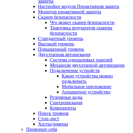
защиты
Настройки модуля Проактивная защита
Монитор проактивной защиты
Сканер безопасности
Что может сканер безопасности
Трактовка результатов сканера
безопасности
Стандартный уровень
Высокий уровень
Повышенный уровень
Двухэтапная авторизация
Система одноразовых паролей
Механизм двухэтапной авторизации
Подключение устройств
Какие устройства можно
подключить
Мобильное приложение
Аппаратное устройство
Резервные коды
Синхронизация
Компоненты
Поиск троянов
Стоп-лист
Хосты/домены
Проверьте себя