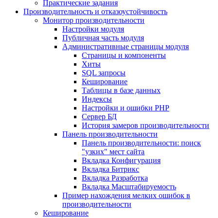
Практические задания
Производительность и отказоустойчивость
Монитор производительности
Настройки модуля
Публичная часть модуля
Административные страницы модуля
Страницы и компоненты
Хиты
SQL запросы
Кеширование
Таблицы в базе данных
Индексы
Настройки и ошибки PHP
Сервер БД
История замеров производительности
Панель производительности
Панель производительности: поиск
"узких" мест сайта
Вкладка Конфигурация
Вкладка Битрикс
Вкладка Разработка
Вкладка Масштабируемость
Пример нахождения мелких ошибок в
производительности
Кеширование