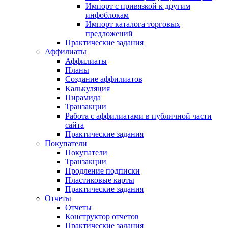
Импорт с привязкой к другим
инфоблокам
Импорт каталога торговых
предложений
Практические задания
Аффилиаты
Аффилиаты
Планы
Создание аффилиатов
Калькуляция
Пирамида
Транзакции
Работа с аффилиатами в публичной части
сайта
Практические задания
Покупатели
Покупатели
Транзакции
Продление подписки
Пластиковые карты
Практические задания
Отчеты
Отчеты
Конструктор отчетов
Практические задания