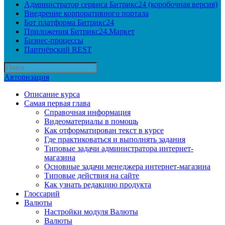
Администратор сервиса Битрикс24 (коробочная версия)
Внедрение корпоративного портала
Бот платформа Битрикс24
Приложения Битрикс24.Маркет
Бизнес-процессы
Партнёрский REST
Авторизация
Описание курса
Самая первая глава
Справочная информация
Видеоматериалы в помощь
Как отформатирован текст в курсе
Где практиковаться и выполнять задания
Типовые задачи администратора интернет-
магазина
Основные задачи менеджера интернет-магазина
Типовые действия на сайте
Как узнать редакцию продукта
Глоссарий
Валюты
Настройки модуля Валюты
Валюты