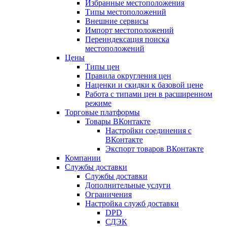
Избранные местоположения
Типы местоположений
Внешние сервисы
Импорт местоположений
Переиндексация поиска
местоположений
Цены
Типы цен
Правила округления цен
Наценки и скидки к базовой цене
Работа с типами цен в расширенном
режиме
Торговые платформы
Товары ВКонтакте
Настройки соединения с
ВКонтакте
Экспорт товаров ВКонтакте
Компании
Службы доставки
Службы доставки
Дополнительные услуги
Ограничения
Настройка служб доставки
DPD
СДЭК