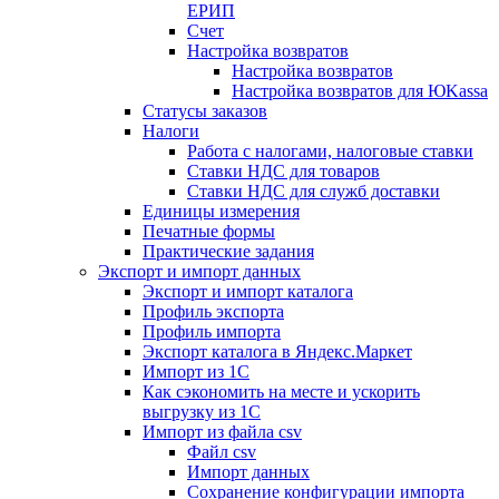
ЕРИП
Счет
Настройка возвратов
Настройка возвратов
Настройка возвратов для ЮKassa
Статусы заказов
Налоги
Работа с налогами, налоговые ставки
Ставки НДС для товаров
Ставки НДС для служб доставки
Единицы измерения
Печатные формы
Практические задания
Экспорт и импорт данных
Экспорт и импорт каталога
Профиль экспорта
Профиль импорта
Экспорт каталога в Яндекс.Маркет
Импорт из 1С
Как сэкономить на месте и ускорить
выгрузку из 1С
Импорт из файла csv
Файл csv
Импорт данных
Сохранение конфигурации импорта