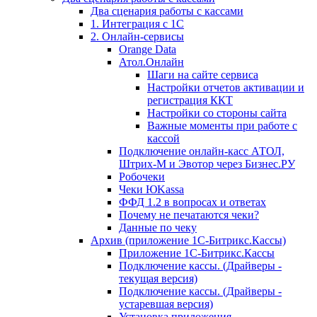
Два сценария работы с кассами
1. Интеграция с 1С
2. Онлайн-сервисы
Orange Data
Атол.Онлайн
Шаги на сайте сервиса
Настройки отчетов активации и
регистрация ККТ
Настройки со стороны сайта
Важные моменты при работе с
кассой
Подключение онлайн-касс АТОЛ,
Штрих-М и Эвотор через Бизнес.РУ
Робочеки
Чеки ЮKassa
ФФД 1.2 в вопросах и ответах
Почему не печатаются чеки?
Данные по чеку
Архив (приложение 1С-Битрикс.Кассы)
Приложение 1С-Битрикс.Кассы
Подключение кассы. (Драйверы -
текущая версия)
Подключение кассы. (Драйверы -
устаревшая версия)
Установка приложения