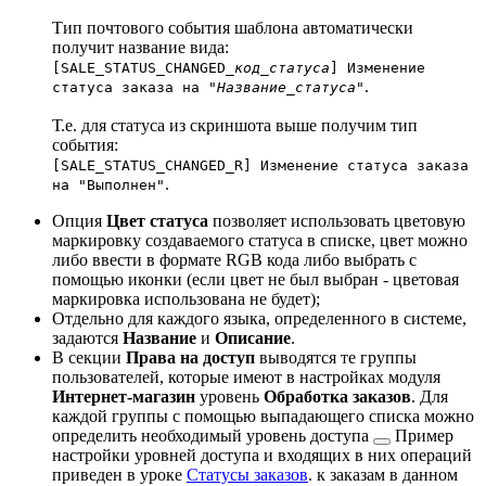
Тип почтового события шаблона автоматически
получит название вида:
[SALE_STATUS_CHANGED_
код_статуса
] Изменение
.
статуса заказа на "
Название_статуса
"
Т.е. для статуса из скриншота выше получим тип
события:
[SALE_STATUS_CHANGED_R] Изменение статуса заказа
.
на "Выполнен"
Опция
Цвет статуса
позволяет использовать цветовую
маркировку создаваемого статуса в списке, цвет можно
либо ввести в формате RGB кода либо выбрать с
помощью иконки (если цвет не был выбран - цветовая
маркировка использована не будет);
Отдельно для каждого языка, определенного в системе,
задаются
Название
и
Описание
.
В секции
Права на доступ
выводятся те группы
пользователей, которые имеют в настройках модуля
Интернет-магазин
уровень
Обработка заказов
. Для
каждой группы с помощью выпадающего списка можно
определить необходимый
уровень доступа
Пример
настройки уровней доступа и входящих в них операций
приведен в уроке
Статусы заказов
.
к заказам в данном