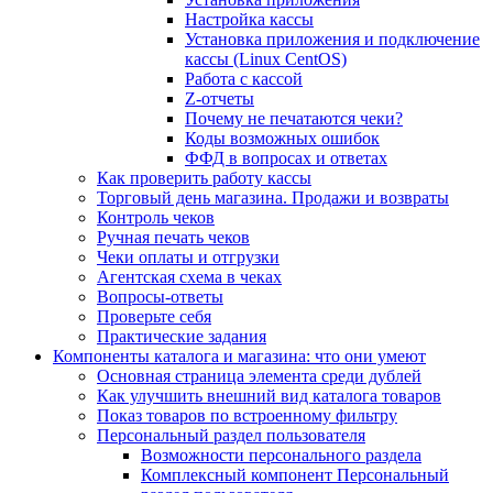
Настройка кассы
Установка приложения и подключение
кассы (Linux CentOS)
Работа с кассой
Z-отчеты
Почему не печатаются чеки?
Коды возможных ошибок
ФФД в вопросах и ответах
Как проверить работу кассы
Торговый день магазина. Продажи и возвраты
Контроль чеков
Ручная печать чеков
Чеки оплаты и отгрузки
Агентская схема в чеках
Вопросы-ответы
Проверьте себя
Практические задания
Компоненты каталога и магазина: что они умеют
Основная страница элемента среди дублей
Как улучшить внешний вид каталога товаров
Показ товаров по встроенному фильтру
Персональный раздел пользователя
Возможности персонального раздела
Комплексный компонент Персональный