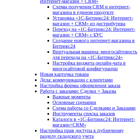
Интернет-магазин + CRM»
Схемы получения CRM и интернет-
магазина в едином продукте
Установка «1С-Битрикс24: Интернет-
магазин + CRM» из дистрибутива
Переход на «1С-Битрикс24: Интернет-
магазин + CRM» с БУС
Создание нового интернет-магазина в
Битрикс24
Виртуальная машина: многосайтовость
для перехода на «1С-Битрикс24»
Настройка виджета онлайн-чата в
многосайтовой конфигурации
Новая карточка товара
Дела: коммуникации с клиентами
Настройка формы оформления заказа
Работа с заказами: Сделки + Заказы
Важные моменты
Основные сценарии
Схема работы со Сделками и Заказами
Инструменты списка заказов
Каталоги в «1С-Битрикс24: Интернет-
магазин+CRM»
Настройка прав доступа к публичному
разделу складского учета