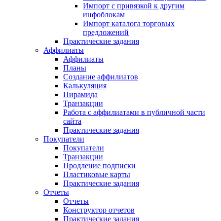
Импорт с привязкой к другим
инфоблокам
Импорт каталога торговых
предложений
Практические задания
Аффилиаты
Аффилиаты
Планы
Создание аффилиатов
Калькуляция
Пирамида
Транзакции
Работа с аффилиатами в публичной части
сайта
Практические задания
Покупатели
Покупатели
Транзакции
Продление подписки
Пластиковые карты
Практические задания
Отчеты
Отчеты
Конструктор отчетов
Практические задания