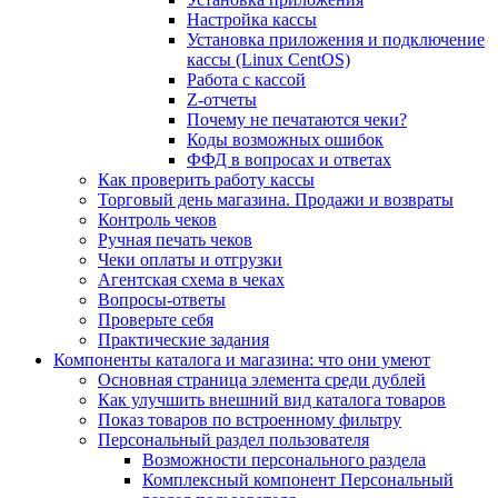
Настройка кассы
Установка приложения и подключение
кассы (Linux CentOS)
Работа с кассой
Z-отчеты
Почему не печатаются чеки?
Коды возможных ошибок
ФФД в вопросах и ответах
Как проверить работу кассы
Торговый день магазина. Продажи и возвраты
Контроль чеков
Ручная печать чеков
Чеки оплаты и отгрузки
Агентская схема в чеках
Вопросы-ответы
Проверьте себя
Практические задания
Компоненты каталога и магазина: что они умеют
Основная страница элемента среди дублей
Как улучшить внешний вид каталога товаров
Показ товаров по встроенному фильтру
Персональный раздел пользователя
Возможности персонального раздела
Комплексный компонент Персональный