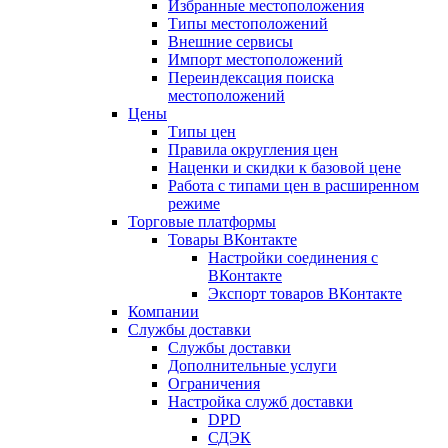
Избранные местоположения
Типы местоположений
Внешние сервисы
Импорт местоположений
Переиндексация поиска
местоположений
Цены
Типы цен
Правила округления цен
Наценки и скидки к базовой цене
Работа с типами цен в расширенном
режиме
Торговые платформы
Товары ВКонтакте
Настройки соединения с
ВКонтакте
Экспорт товаров ВКонтакте
Компании
Службы доставки
Службы доставки
Дополнительные услуги
Ограничения
Настройка служб доставки
DPD
СДЭК