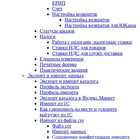
ЕРИП
Счет
Настройка возвратов
Настройка возвратов
Настройка возвратов для ЮKassa
Статусы заказов
Налоги
Работа с налогами, налоговые ставки
Ставки НДС для товаров
Ставки НДС для служб доставки
Единицы измерения
Печатные формы
Практические задания
Экспорт и импорт данных
Экспорт и импорт каталога
Профиль экспорта
Профиль импорта
Экспорт каталога в Яндекс.Маркет
Импорт из 1С
Как сэкономить на месте и ускорить
выгрузку из 1С
Импорт из файла csv
Файл csv
Импорт данных
Сохранение конфигурации импорта