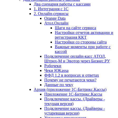
Два сценария работы с кассами
1. Интеграция с 1С
2. Онлайн-сервисы
Orange Data
Атол.Онлайн
Шаги на сайте сервиса
Настройки отчетов активации и
регистрация ККТ
Настройки со стороны сайта
Важные моменты при работе с
кассой
Подключение онлайн-касс АТОЛ,
Штрих-М и Эвотор через Бизнес.РУ
Робочеки
Чеки ЮKassa
ФФД 1.2 в вопросах и ответах
Почему не печатаются чеки?
Данные по чеку
Архив (приложение 1С-Битрикс.Кассы)
Приложение 1С-Битрикс.Кассы
Подключение кассы. (Драйверы -
текущая версия)
Подключение кассы. (Драйверы -
устаревшая версия)
Установка приложения