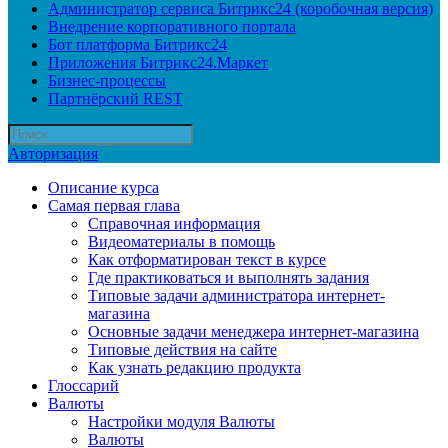
Администратор сервиса Битрикс24 (коробочная версия)
Внедрение корпоративного портала
Бот платформа Битрикс24
Приложения Битрикс24.Маркет
Бизнес-процессы
Партнёрский REST
Авторизация
Описание курса
Самая первая глава
Справочная информация
Видеоматериалы в помощь
Как отформатирован текст в курсе
Где практиковаться и выполнять задания
Типовые задачи администратора интернет-
магазина
Основные задачи менеджера интернет-магазина
Типовые действия на сайте
Как узнать редакцию продукта
Глоссарий
Валюты
Настройки модуля Валюты
Валюты