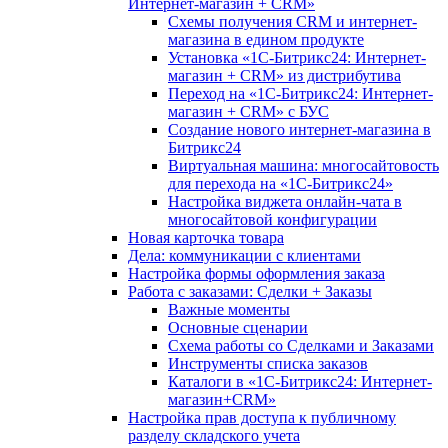
Интернет-магазин + CRM»
Схемы получения CRM и интернет-
магазина в едином продукте
Установка «1С-Битрикс24: Интернет-
магазин + CRM» из дистрибутива
Переход на «1С-Битрикс24: Интернет-
магазин + CRM» с БУС
Создание нового интернет-магазина в
Битрикс24
Виртуальная машина: многосайтовость
для перехода на «1С-Битрикс24»
Настройка виджета онлайн-чата в
многосайтовой конфигурации
Новая карточка товара
Дела: коммуникации с клиентами
Настройка формы оформления заказа
Работа с заказами: Сделки + Заказы
Важные моменты
Основные сценарии
Схема работы со Сделками и Заказами
Инструменты списка заказов
Каталоги в «1С-Битрикс24: Интернет-
магазин+CRM»
Настройка прав доступа к публичному
разделу складского учета