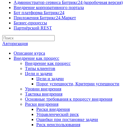
Администратор сервиса Битрикс24 (коробочная версия)
Внедрение корпоративного портала
Бот платформа Битрикс24
Приложения Битрикс24.Маркет
Бизнес-процессы
Партнёрский REST
Авторизация
Описание курса
Внедрение как процесс
Внедрение как процесс
Типы клиентов
Цели и задачи
Цели и задачи
Порог успешности, Критерии успешности
Уровни внедрения
Тактика внедрения
Основные требования к процессу внедрения
Риски внедрения
Риски внедрения
Управленческий риск
Ошибки при постановке задачи
Риск неиспользования