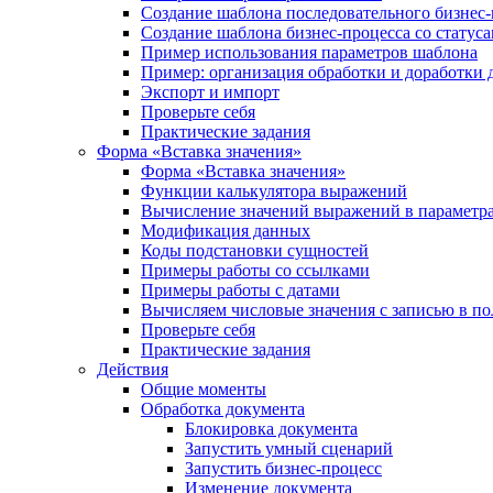
Создание шаблона последовательного бизнес-
Создание шаблона бизнес-процесса со статус
Пример использования параметров шаблона
Пример: организация обработки и доработки 
Экспорт и импорт
Проверьте себя
Практические задания
Форма «Вставка значения»
Форма «Вставка значения»
Функции калькулятора выражений
Вычисление значений выражений в параметра
Модификация данных
Коды подстановки сущностей
Примеры работы со ссылками
Примеры работы с датами
Вычисляем числовые значения с записью в по
Проверьте себя
Практические задания
Действия
Общие моменты
Обработка документа
Блокировка документа
Запустить умный сценарий
Запустить бизнес-процесс
Изменение документа