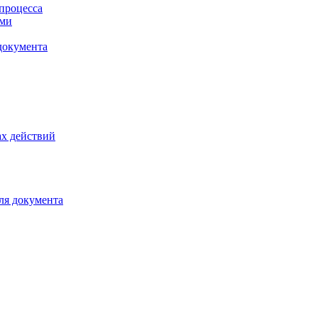
процесса
ами
документа
х действий
ля документа