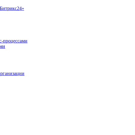
«Битрикс24»
ес-процессами
ами
организации