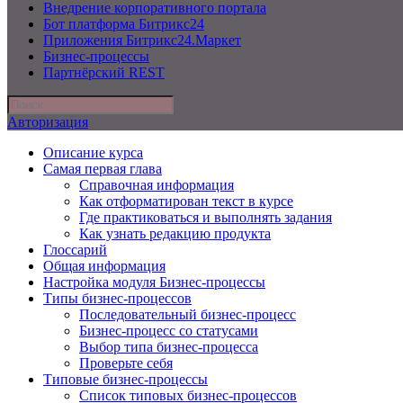
Внедрение корпоративного портала
Бот платформа Битрикс24
Приложения Битрикс24.Маркет
Бизнес-процессы
Партнёрский REST
Авторизация
Описание курса
Самая первая глава
Справочная информация
Как отформатирован текст в курсе
Где практиковаться и выполнять задания
Как узнать редакцию продукта
Глоссарий
Общая информация
Настройка модуля Бизнес-процессы
Типы бизнес-процессов
Последовательный бизнес-процесс
Бизнес-процесс со статусами
Выбор типа бизнес-процесса
Проверьте себя
Типовые бизнес-процессы
Список типовых бизнес-процессов