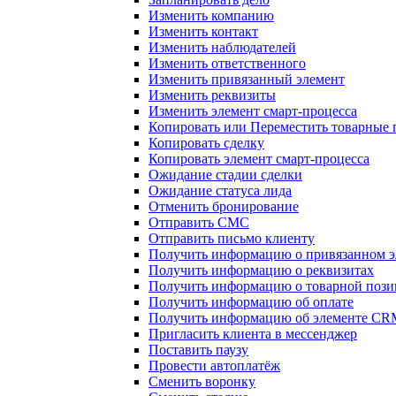
Изменить компанию
Изменить контакт
Изменить наблюдателей
Изменить ответственного
Изменить привязанный элемент
Изменить реквизиты
Изменить элемент смарт-процесса
Копировать или Переместить товарные
Копировать сделку
Копировать элемент смарт-процесса
Ожидание стадии сделки
Ожидание статуса лида
Отменить бронирование
Отправить СМС
Отправить письмо клиенту
Получить информацию о привязанном э
Получить информацию о реквизитах
Получить информацию о товарной поз
Получить информацию об оплате
Получить информацию об элементе CR
Пригласить клиента в мессенджер
Поставить паузу
Провести автоплатёж
Сменить воронку