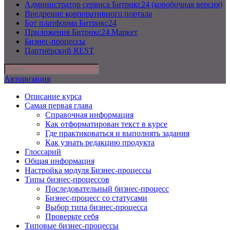
Администратор сервиса Битрикс24 (коробочная версия)
Внедрение корпоративного портала
Бот платформа Битрикс24
Приложения Битрикс24.Маркет
Бизнес-процессы
Партнёрский REST
Авторизация
Описание курса
Самая первая глава
Справочная информация
Как отформатирован текст в курсе
Где практиковаться и выполнять задания
Как узнать редакцию продукта
Глоссарий
Общая информация
Настройка модуля Бизнес-процессы
Типы бизнес-процессов
Последовательный бизнес-процесс
Бизнес-процесс со статусами
Выбор типа бизнес-процесса
Проверьте себя
Типовые бизнес-процессы