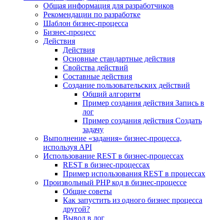
Общая информация для разработчиков
Рекомендации по разработке
Шаблон бизнес-процесса
Бизнес-процесс
Действия
Действия
Основные стандартные действия
Свойства действий
Составные действия
Создание пользовательских действий
Общий алгоритм
Пример создания действия Запись в
лог
Пример создания действия Создать
задачу
Выполнение «задания» бизнес-процесса,
используя API
Использование REST в бизнес-процессах
REST в бизнес-процессах
Пример использования REST в процессах
Произвольный PHP код в бизнес-процессе
Общие советы
Как запустить из одного бизнес процесса
другой?
Вывод в лог