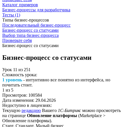
Каталог примеров
Бизнес-процессы для разработчика
Тесты (1)
Типы бизнес-процессов
Последовательный бизнес-процесс
Бизнес-процесс со статусами
Выбор типа бизнес-процесса
Проверьте себя
Бизнес-процесс со статусами
Бизнес-процесс со статусами
Урок
11
из
251
Сложность урока:
1 уровень
- интуитивно все понятно из интерфейса, но
почитать стоит.
1
из 5
Просмотров:
100584
Дата изменения:
29.04.2026
Недоступно в лицензиях:
Текущую
редакцию
Вашего
1С-Битрикс
можно просмотреть
на странице
Обновление платформы
(
Marketplace >
Обновление платформы
).
Старт, Стандарт, Малый бизнес