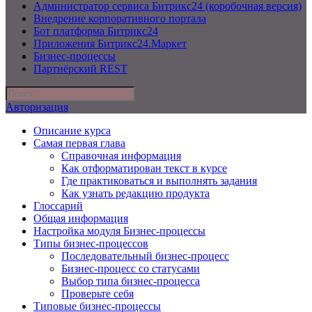
Администратор сервиса Битрикс24 (коробочная версия)
Внедрение корпоративного портала
Бот платформа Битрикс24
Приложения Битрикс24.Маркет
Бизнес-процессы
Партнёрский REST
Авторизация
Описание курса
Самая первая глава
Справочная информация
Как отформатирован текст в курсе
Где практиковаться и выполнять задания
Как узнать редакцию продукта
Глоссарий
Общая информация
Настройка модуля Бизнес-процессы
Типы бизнес-процессов
Последовательный бизнес-процесс
Бизнес-процесс со статусами
Выбор типа бизнес-процесса
Проверьте себя
Типовые бизнес-процессы