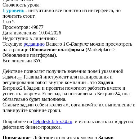
Сложность урока:
1 уровень
- интуитивно все понятно из интерфейса, но
почитать стоит.
1
из 5
Просмотров:
49877
Дата изменения:
10.04.2026
Недоступно в лицензиях:
Текущую
редакцию
Вашего
1С-Битрикс
можно просмотреть
на странице
Обновление платформы
(
Marketplace >
Обновление платформы
).
Все лицензии БУС
Действие позволяет получить значения полей указанной
задачи
Главный инструмент для планирования и
регулирования работ внутри компании - это
Задачи
.
Битрикс24.Задачи и проекты помогают работать вместе и
успевать вовремя. Если задача поставлена в Битрикс24, она
обязательно будет выполнена.
Ставьте задачи себе и коллегам, организуйте их выполнение и
планируйте крайние сроки.
Подробнее на
helpdesk.bitrix24.ru
.
и использовать их в других
действиях бизнес-процесса.
Примечание
: Действие относится к модулю
Задачи
.