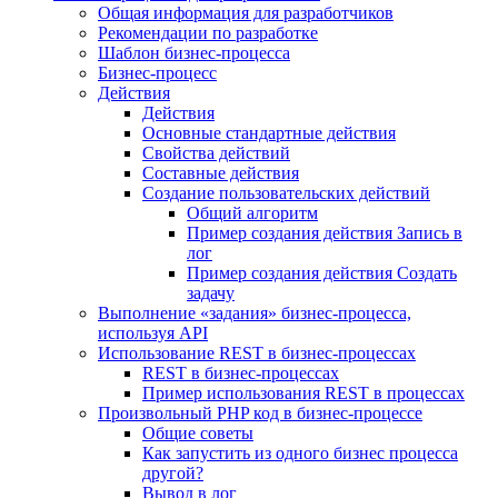
Общая информация для разработчиков
Рекомендации по разработке
Шаблон бизнес-процесса
Бизнес-процесс
Действия
Действия
Основные стандартные действия
Свойства действий
Составные действия
Создание пользовательских действий
Общий алгоритм
Пример создания действия Запись в
лог
Пример создания действия Создать
задачу
Выполнение «задания» бизнес-процесса,
используя API
Использование REST в бизнес-процессах
REST в бизнес-процессах
Пример использования REST в процессах
Произвольный PHP код в бизнес-процессе
Общие советы
Как запустить из одного бизнес процесса
другой?
Вывод в лог