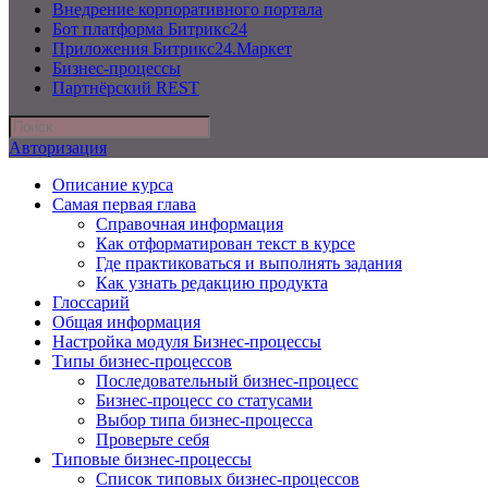
Внедрение корпоративного портала
Бот платформа Битрикс24
Приложения Битрикс24.Маркет
Бизнес-процессы
Партнёрский REST
Авторизация
Описание курса
Самая первая глава
Справочная информация
Как отформатирован текст в курсе
Где практиковаться и выполнять задания
Как узнать редакцию продукта
Глоссарий
Общая информация
Настройка модуля Бизнес-процессы
Типы бизнес-процессов
Последовательный бизнес-процесс
Бизнес-процесс со статусами
Выбор типа бизнес-процесса
Проверьте себя
Типовые бизнес-процессы
Список типовых бизнес-процессов