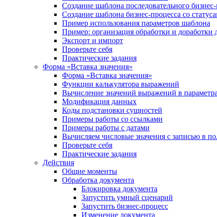
Создание шаблона последовательного бизнес-
Создание шаблона бизнес-процесса со статус
Пример использования параметров шаблона
Пример: организация обработки и доработки 
Экспорт и импорт
Проверьте себя
Практические задания
Форма «Вставка значения»
Форма «Вставка значения»
Функции калькулятора выражений
Вычисление значений выражений в параметра
Модификация данных
Коды подстановки сущностей
Примеры работы со ссылками
Примеры работы с датами
Вычисляем числовые значения с записью в по
Проверьте себя
Практические задания
Действия
Общие моменты
Обработка документа
Блокировка документа
Запустить умный сценарий
Запустить бизнес-процесс
Изменение документа