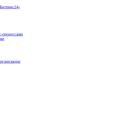
«Битрикс24»
ес-процессами
ами
организации