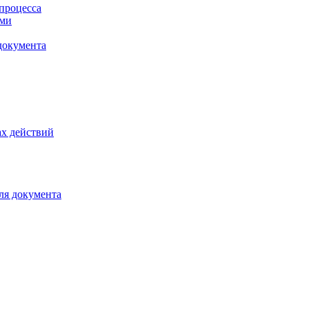
процесса
ами
документа
х действий
ля документа