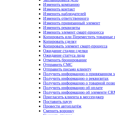
Изменить компанию
Изменить контакт
Изменить наблюдателей
Изменить ответственного
Изменить привязанный элемент
Изменить реквизиты
Изменить элемент смарт-процесса
Копировать или Переместить товарные
Копировать сделку
Копировать элемент смарт-процесса
Ожидание стадии сделки
Ожидание статуса лида
Отменить бронирование
Отправить СМС
Отправить письмо клиенту
Получить информацию о привязанном э
Получить информацию о реквизитах
Получить информацию о товарной поз
Получить информацию об оплате
Получить информацию об элементе CR
Пригласить клиента в мессенджер
Поставить паузу
Провести автоплатёж
Сменить воронку