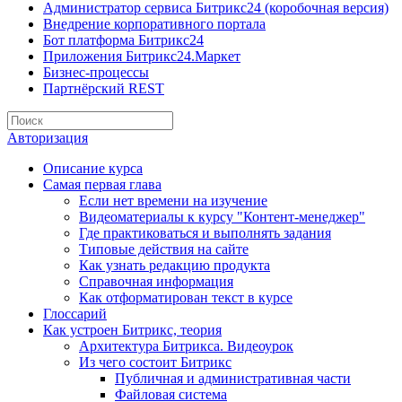
Администратор сервиса Битрикс24 (коробочная версия)
Внедрение корпоративного портала
Бот платформа Битрикс24
Приложения Битрикс24.Маркет
Бизнес-процессы
Партнёрский REST
Авторизация
Описание курса
Самая первая глава
Если нет времени на изучение
Видеоматериалы к курсу "Контент-менеджер"
Где практиковаться и выполнять задания
Типовые действия на сайте
Как узнать редакцию продукта
Справочная информация
Как отформатирован текст в курсе
Глоссарий
Как устроен Битрикс, теория
Архитектура Битрикса. Видеоурок
Из чего состоит Битрикс
Публичная и административная части
Файловая система