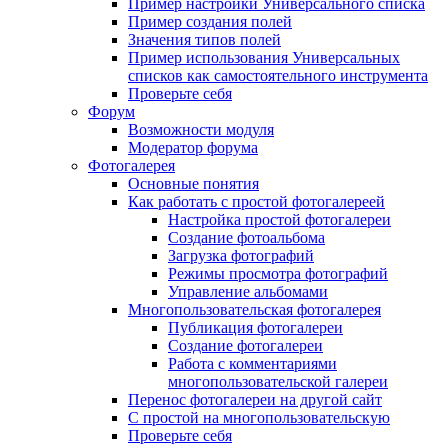
Пример настройки Универсального списка
Пример создания полей
Значения типов полей
Пример использования Универсальных
списков как самостоятельного инструмента
Проверьте себя
Форум
Возможности модуля
Модератор форума
Фотогалерея
Основные понятия
Как работать с простой фотогалереей
Настройка простой фотогалереи
Создание фотоальбома
Загрузка фотографий
Режимы просмотра фотографий
Управление альбомами
Многопользовательская фотогалерея
Публикация фотогалереи
Создание фотогалереи
Работа с комментариями
многопользовательской галереи
Перенос фотогалереи на другой сайт
С простой на многопользовательскую
Проверьте себя