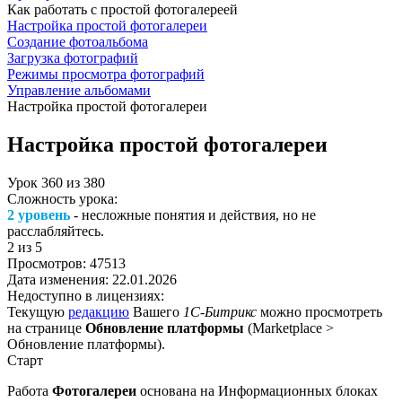
Как работать с простой фотогалереей
Настройка простой фотогалереи
Создание фотоальбома
Загрузка фотографий
Режимы просмотра фотографий
Управление альбомами
Настройка простой фотогалереи
Настройка простой фотогалереи
Урок
360
из
380
Сложность урока:
2 уровень
- несложные понятия и действия, но не
расслабляйтесь.
2
из 5
Просмотров:
47513
Дата изменения:
22.01.2026
Недоступно в лицензиях:
Текущую
редакцию
Вашего
1С-Битрикс
можно просмотреть
на странице
Обновление платформы
(
Marketplace >
Обновление платформы
).
Старт
Работа
Фотогалереи
основана на
Информационных блоках