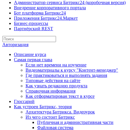
Администратор сервиса Битрикс24 (коробочная версия)
Внедрение корпоративного портала
Бот платформа Битрикс24
Приложения Битрикс24.Маркет
Бизнес-процессы
Партнёрский REST
Авторизация
Описание курса
Самая первая глава
Если нет времени на изучение
Видеоматериалы к курсу "Контент-менеджер"
Где практиковаться и выполнять задания
Типовые действия на сайте
Как узнать редакцию продукта
Справочная информация
Как отформатирован текст в курсе
Глоссарий
Как устроен Битрикс, теория
Архитектура Битрикса. Видеоурок
Из чего состоит Битрикс
Публичная и административная части
Файловая система