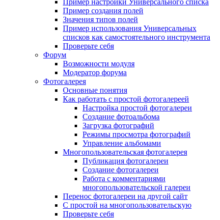
Пример настройки Универсального списка
Пример создания полей
Значения типов полей
Пример использования Универсальных
списков как самостоятельного инструмента
Проверьте себя
Форум
Возможности модуля
Модератор форума
Фотогалерея
Основные понятия
Как работать с простой фотогалереей
Настройка простой фотогалереи
Создание фотоальбома
Загрузка фотографий
Режимы просмотра фотографий
Управление альбомами
Многопользовательская фотогалерея
Публикация фотогалереи
Создание фотогалереи
Работа с комментариями
многопользовательской галереи
Перенос фотогалереи на другой сайт
С простой на многопользовательскую
Проверьте себя