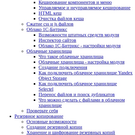
Кеширование компонентов и меню
Управляемое и неуправляемое кеширование
HTML кеш
Очистка файлов кеша
Сжатие css и js файлов
Облако 1С-Битрикс
Возможности штатных средств модуля
Инспектор сайтов
Облако 1С-Битрикс - настройки модуля
Облачные хранилища
Что такое облачные хранилища
Облачные хранилища - настройка модуля
Создание подключения
Как подключить облачное хранилище Yandex
Object Storage
Как подключить облачное хранилище
Selectel
Перенос файлов и поиск дубликатов
Что можно сделать с файлами в облачном
хранилище
Проверьте себя
Резервное копирование
Основные возможности
Создание резервной копии
Хранение и шифрование резервных копий