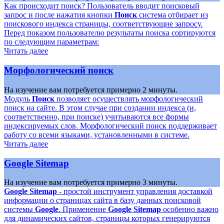
Как происходит поиск? Пользователь вводит поисковый
запрос и после нажатия кнопки
Поиск
система отбирает из
поискового индекса страницы, соответствующие запросу.
Перед показом пользователю результаты поиска сортируются
по следующим параметрам:
Читать далее
Морфологический поиск
На изучение вам потребуется примерно 2 минуты.
Модуль
Поиск
позволяет осуществлять морфологический
поиск на сайте. В этом случае при создании индекса (и,
соответственно, при поиске) учитываются все формы
индексируемых слов. Морфологический поиск поддерживает
работу со всеми языками, установленными в системе.
Читать далее
Google Sitemap
На изучение вам потребуется примерно 3 минуты.
Google Sitemap
- простой инструмент управления доставкой
информации о страницах сайта в базу данных поисковой
системы
Google
. Применение
Google Sitemap
особенно важно
для динамических сайтов, страницы которых генерируются