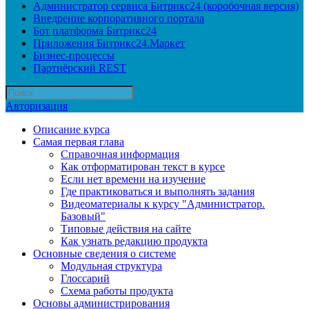
Администратор сервиса Битрикс24 (коробочная версия)
Внедрение корпоративного портала
Бот платформа Битрикс24
Приложения Битрикс24.Маркет
Бизнес-процессы
Партнёрский REST
Авторизация
Описание курса
Самая первая глава
Справочная информация
Как отформатирован текст в курсе
Если нет времени на изучение
Где практиковаться и выполнять задания
Видеоматериалы к курсу "Администратор.
Базовый"
Типовые действия на сайте
Как узнать редакцию продукта
Основные сведения о системе
Модульная структура
Глоссарий
Схема работы продукта
Основы администрирования