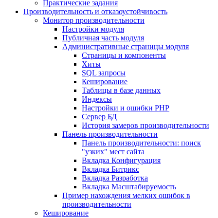
Практические задания
Производительность и отказоустойчивость
Монитор производительности
Настройки модуля
Публичная часть модуля
Административные страницы модуля
Страницы и компоненты
Хиты
SQL запросы
Кеширование
Таблицы в базе данных
Индексы
Настройки и ошибки PHP
Сервер БД
История замеров производительности
Панель производительности
Панель производительности: поиск
"узких" мест сайта
Вкладка Конфигурация
Вкладка Битрикс
Вкладка Разработка
Вкладка Масштабируемость
Пример нахождения мелких ошибок в
производительности
Кеширование