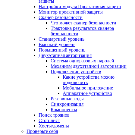
защиты
Настройки модуля Проактивная защита
Монитор проактивной защиты
Сканер безопасности
Что может сканер безопасности
Трактовка результатов сканера
безопасности
Стандартный уровень
Высокий уровень
Повышенный уровень
Двухэтапная авторизация
Система одноразовых паролей
Механизм двухэтапной авторизации
Подключение устройств
Какие устройства можно
подключить
Мобильное приложение
Аппаратное устройство
Резервные коды
Синхронизация
Компоненты
Поиск троянов
Стоп-лист
Хосты/домены
Проверьте себя