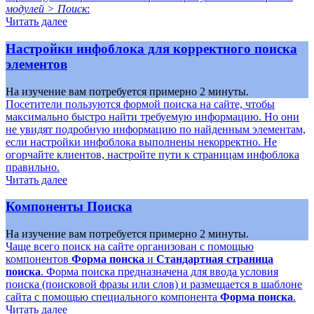
модулей > Поиск
:
Читать далее
Настройки инфоблока для корректного поиска
элементов
На изучение вам потребуется примерно 2 минуты.
Посетители пользуются формой поиска на сайте, чтобы
максимально быстро найти требуемую информацию. Но они
не увидят подробную информацию по найденным элементам,
если настройки инфоблока выполнены некорректно. Не
огорчайте клиентов, настройте пути к страницам инфоблока
правильно.
Читать далее
Компоненты Поиска
На изучение вам потребуется примерно 2 минуты.
Чаще всего поиск на сайте организован с помощью
компонентов
Форма поиска
и
Стандартная страница
поиска
. Форма поиска предназначена для ввода условия
поиска (поисковой фразы или слов) и размещается в шаблоне
сайта с помощью специального компонента
Форма поиска
.
Читать далее