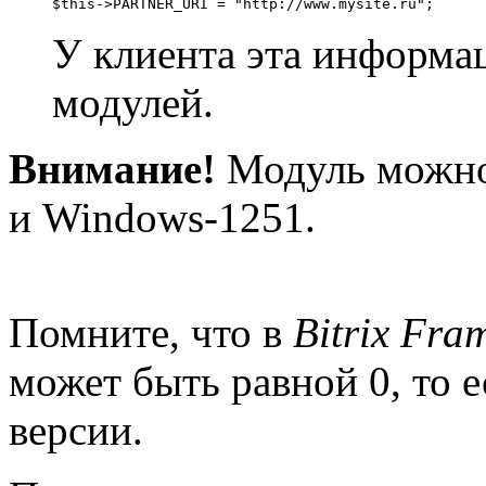
$this->PARTNER_URI = "http://www.mysite.ru";
У клиента эта информац
модулей.
Внимание!
Модуль можно 
и Windows-1251.
Помните, что в
Bitrix Fra
может быть равной 0, то 
версии.