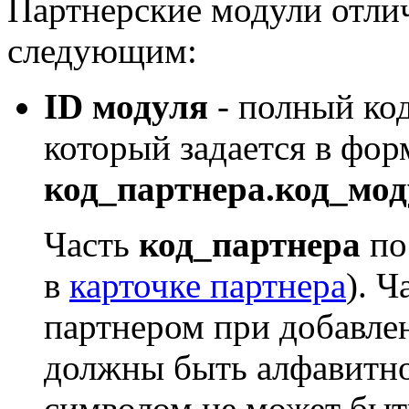
Партнерские модули отли
следующим:
ID модуля
- полный код
который задается в фор
код_партнера.код_мод
Часть
код_партнера
по
в
карточке партнера
). Ч
партнером при добавле
должны быть алфавитн
символом не может быт